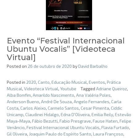
Evento “Festival Internacional
Ubuntu Vocalis” [Videoteca
Virtual]
Posted on
26 de outubro de 2020
by
David Barbalho
Posted in
2020
,
Canto
,
Educação Musical
,
Eventos
,
Prática
Musical
,
Videoteca Virtual
,
Youtube
Tagged
Adriane Queiroz
,
Alba Bomfim
,
Amarildo Nascimento
,
Ana Valéria Poles
,
Anderson Bueno
,
André De Souza
,
Angelo Fernandes
,
Carla
Costa
,
Carlos Aleixo
,
Carmelo Santos
,
Cesar Pimenta
,
Ciddic
Unicamp
,
Claudinei Hidalgo
,
Edna D'Oliveira
,
Emilia Reily
,
Estevão
Maya-Maya
,
Fábio Bezutti
,
Fabio Presgrave
,
Fause Haten
,
Felipe
Venâncio
,
Festival Internacional Ubuntu Vocalis
,
Flavia Furtado
,
Gil Oliveira
,
Joaquim Paulo do Espírito Santo
,
Laura Françoso
,