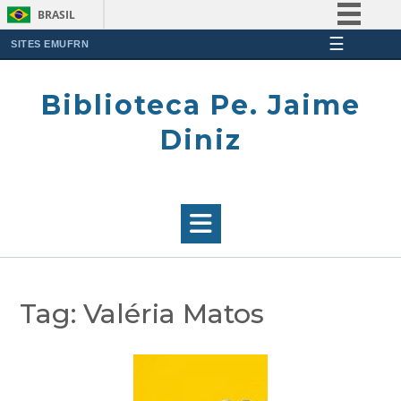
BRASIL
☰
Simplifique!
SITES EMUFRN
Skip
Comunica BR
to
Biblioteca Pe. Jaime
Participe
content
Acesso à informação
Diniz
Legislação
Canais
Tag:
Valéria Matos