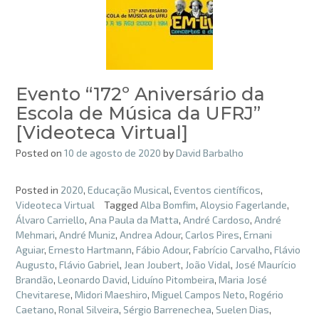
Evento “172º Aniversário da
Escola de Música da UFRJ”
[Videoteca Virtual]
Posted on
10 de agosto de 2020
by
David Barbalho
Posted in
2020
,
Educação Musical
,
Eventos científicos
,
Videoteca Virtual
Tagged
Alba Bomfim
,
Aloysio Fagerlande
,
Álvaro Carriello
,
Ana Paula da Matta
,
André Cardoso
,
André
Mehmari
,
André Muniz
,
Andrea Adour
,
Carlos Pires
,
Ernani
Aguiar
,
Ernesto Hartmann
,
Fábio Adour
,
Fabrício Carvalho
,
Flávio
Augusto
,
Flávio Gabriel
,
Jean Joubert
,
João Vidal
,
José Maurício
Brandão
,
Leonardo David
,
Liduíno Pitombeira
,
Maria José
Chevitarese
,
Midori Maeshiro
,
Miguel Campos Neto
,
Rogério
Caetano
,
Ronal Silveira
,
Sérgio Barrenechea
,
Suelen Dias
,