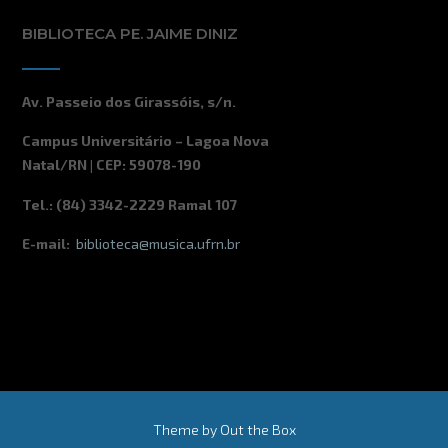
BIBLIOTECA PE. JAIME DINIZ
Av. Passeio dos Girassóis, s/n.
Campus Universitário – Lagoa Nova
Natal/RN | CEP: 59078-190
Tel.: (84) 3342-2229 Ramal 107
E-mail:
biblioteca@musica.ufrn.br
Theme by
Out the Box