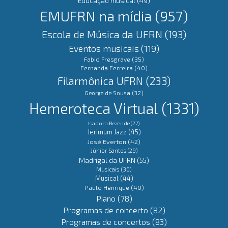
Educação musical
(49)
EMUFRN na mídia
(957)
Escola de Música da UFRN
(193)
Eventos musicais
(119)
Fabio Presgrave
(35)
Fernanda Ferreira
(40)
Filarmônica UFRN
(233)
George de Sousa
(32)
Hemeroteca Virtual
(1331)
Isadora Rezende
(27)
Jerimum Jazz
(45)
José Everton
(42)
Júnior Santos
(29)
Madrigal da UFRN
(55)
Musicais
(30)
Musical
(44)
Paulo Henrique
(40)
Piano
(78)
Programas de concerto
(82)
Programas de concertos
(83)