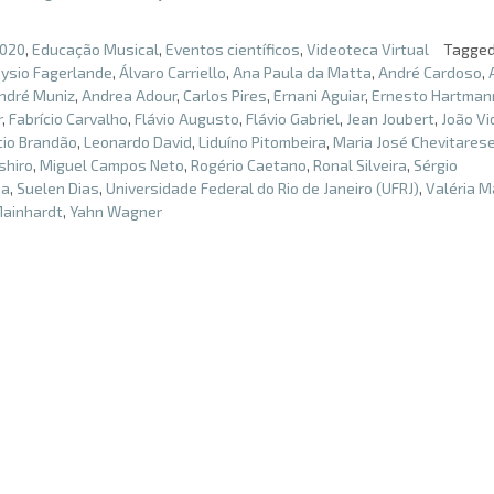
020
,
Educação Musical
,
Eventos científicos
,
Videoteca Virtual
Tagge
oysio Fagerlande
,
Álvaro Carriello
,
Ana Paula da Matta
,
André Cardoso
,
ndré Muniz
,
Andrea Adour
,
Carlos Pires
,
Ernani Aguiar
,
Ernesto Hartman
r
,
Fabrício Carvalho
,
Flávio Augusto
,
Flávio Gabriel
,
Jean Joubert
,
João Vi
cio Brandão
,
Leonardo David
,
Liduíno Pitombeira
,
Maria José Chevitares
shiro
,
Miguel Campos Neto
,
Rogério Caetano
,
Ronal Silveira
,
Sérgio
ea
,
Suelen Dias
,
Universidade Federal do Rio de Janeiro (UFRJ)
,
Valéria 
ainhardt
,
Yahn Wagner