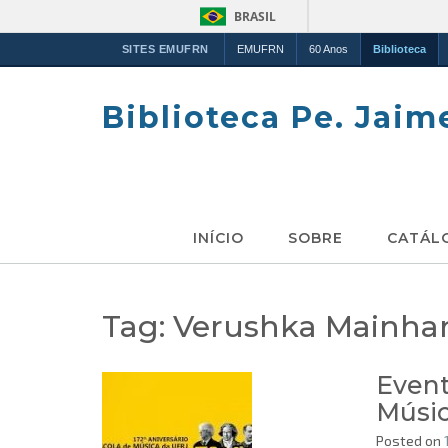
BRASIL
SITES EMUFRN
EMUFRN
60 Anos
Biblioteca
Skip
to
Biblioteca Pe. Jaim
content
INÍCIO
SOBRE
CATÁL
Tag:
Verushka Mainha
Event
Músic
Posted on