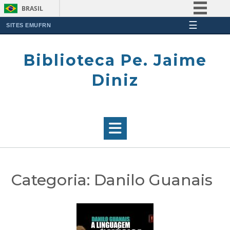
BRASIL
☰
Simplifique!
SITES EMUFRN
Skip
Comunica BR
to
Biblioteca Pe. Jaime
Participe
content
Acesso à informação
Diniz
Legislação
Canais
Categoria:
Danilo Guanais