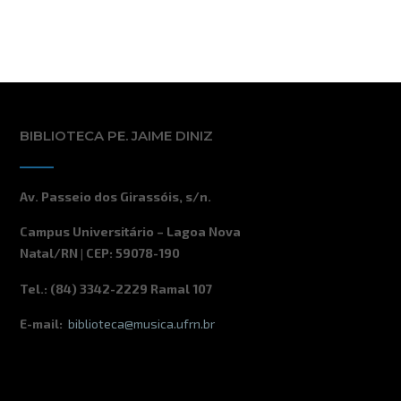
2026
2026
2026
2026
2026
2026
2026
23America/Sao_Paulo
24America/Sao_Paulo
25America/Sao_Paulo
26America/Sao_Paulo
27America/Sao_Paulo
28America/Sa
29Ame
agosto
agosto
setembro
setembro
setembro
setembro
setem
2026
2026
2026
2026
2026
2026
2026
30America/Sao_Paulo
31America/Sao_Paulo
01America/Sao_Paulo
02America/Sao_Paulo
03America/Sao_Paulo
04America/Sa
05Ame
2026
2026
2026
2026
2026
2026
2026
BIBLIOTECA PE. JAIME DINIZ
Av. Passeio dos Girassóis, s/n.
Campus Universitário – Lagoa Nova
Natal/RN | CEP: 59078-190
Tel.: (84) 3342-2229 Ramal 107
E-mail:
biblioteca@musica.ufrn.br