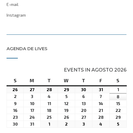
E-mail
Instagram
AGENDA DE LIVES
EVENTS IN AGOSTO 2026
S
domingo
M
segunda-
T
terça-
W
quarta-
T
quinta-
F
sexta-
S
sába
feira
feira
feira
feira
feira
26
26
27
27
28
28
29
29
30
30
31
31
1
1
26America/Sao_Paulo
27America/Sao_Paulo
28America/Sao_Paulo
29America/Sao_Paulo
30America/Sao_Paulo
31America/Sa
01Ame
2
2
3
3
4
4
5
5
6
6
7
7
8
8
julho
julho
julho
julho
julho
julho
agost
02America/Sao_Paulo
03America/Sao_Paulo
04America/Sao_Paulo
05America/Sao_Paulo
06America/Sao_Paulo
07America/Sa
08Ame
9
9
10
10
11
11
12
12
13
13
14
14
15
15
26America/Sao_Paulo
27America/Sao_Paulo
28America/Sao_Paulo
29America/Sao_Paulo
30America/Sao_Paulo
31America/Sa
01Ame
agosto
agosto
agosto
agosto
agosto
agosto
agost
09America/Sao_Paulo
10America/Sao_Paulo
11America/Sao_Paulo
12America/Sao_Paulo
13America/Sao_Paulo
14America/Sa
15Ame
16
16
17
17
18
18
19
19
20
20
21
21
22
22
2026
2026
2026
2026
2026
2026
2026
02America/Sao_Paulo
03America/Sao_Paulo
04America/Sao_Paulo
05America/Sao_Paulo
06America/Sao_Paulo
07America/Sa
08Ame
agosto
agosto
agosto
agosto
agosto
agosto
agost
16America/Sao_Paulo
17America/Sao_Paulo
18America/Sao_Paulo
19America/Sao_Paulo
20America/Sao_Paulo
21America/Sa
22Ame
23
23
24
24
25
25
26
26
27
27
28
28
29
29
2026
2026
2026
2026
2026
2026
2026
09America/Sao_Paulo
10America/Sao_Paulo
11America/Sao_Paulo
12America/Sao_Paulo
13America/Sao_Paulo
14America/Sa
15Ame
agosto
agosto
agosto
agosto
agosto
agosto
agost
23America/Sao_Paulo
24America/Sao_Paulo
25America/Sao_Paulo
26America/Sao_Paulo
27America/Sao_Paulo
28America/Sa
29Ame
30
30
31
31
1
1
2
2
3
3
4
4
5
5
2026
2026
2026
2026
2026
2026
2026
16America/Sao_Paulo
17America/Sao_Paulo
18America/Sao_Paulo
19America/Sao_Paulo
20America/Sao_Paulo
21America/Sa
22Ame
agosto
agosto
agosto
agosto
agosto
agosto
agost
30America/Sao_Paulo
31America/Sao_Paulo
01America/Sao_Paulo
02America/Sao_Paulo
03America/Sao_Paulo
04America/Sa
05Ame