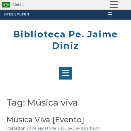
BRASIL
☰
Simplifique!
SITES EMUFRN
Skip
Comunica BR
to
Biblioteca Pe. Jaime
Participe
content
Acesso à informação
Diniz
Legislação
Canais
Tag:
Música viva
Música Viva [Evento]
Posted on
20 de agosto de 2020
by
David Barbalho