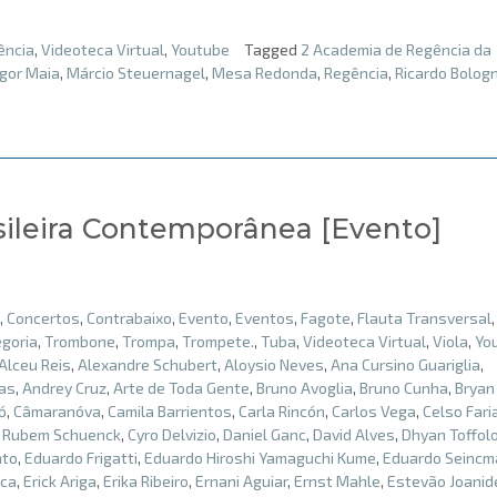
ência
,
Videoteca Virtual
,
Youtube
Tagged
2 Academia de Regência da
Igor Maia
,
Márcio Steuernagel
,
Mesa Redonda
,
Regência
,
Ricardo Bolog
sileira Contemporânea [Evento]
,
Concertos
,
Contrabaixo
,
Evento
,
Eventos
,
Fagote
,
Flauta Transversal
goria
,
Trombone
,
Trompa
,
Trompete.
,
Tuba
,
Videoteca Virtual
,
Viola
,
Yo
Alceu Reis
,
Alexandre Schubert
,
Aloysio Neves
,
Ana Cursino Guariglia
,
ias
,
Andrey Cruz
,
Arte de Toda Gente
,
Bruno Avoglia
,
Bruno Cunha
,
Bryan
ó
,
Câmaranóva
,
Camila Barrientos
,
Carla Rincón
,
Carlos Vega
,
Celso Fari
 Rubem Schuenck
,
Cyro Delvizio
,
Daniel Ganc
,
David Alves
,
Dhyan Toffol
ato
,
Eduardo Frigatti
,
Eduardo Hiroshi Yamaguchi Kume
,
Eduardo Seincm
ica
,
Erick Ariga
,
Erika Ribeiro
,
Ernani Aguiar
,
Ernst Mahle
,
Estevão Joanid