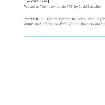
Posted on
7 de novembro de 2021
by
David Barbalho
Posted in
2021
,
Evento
,
Eventos musicais
,
Lives
,
Regên
Orquestra Sinfônica da UFMG
,
Charles Roussin
,
Iara Fr
Posts
navigation