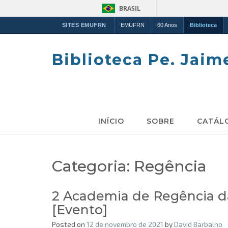
BRASIL
SITES EMUFRN
EMUFRN
60 Anos
Biblioteca
Skip
to
Biblioteca Pe. Jaim
content
INÍCIO
SOBRE
CATÁL
Categoria:
Regência
2 Academia de Regência d
[Evento]
Posted on
12 de novembro de 2021
by
David Barbalho