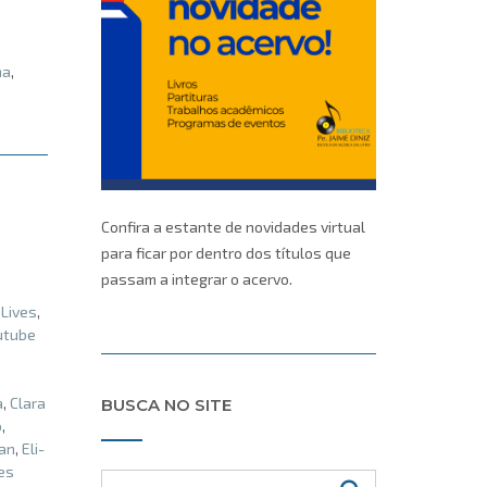
na
,
Confira a estante de novidades virtual
para ficar por dentro dos títulos que
passam a integrar o acervo.
,
Lives
,
utube
a
,
Clara
BUSCA NO SITE
o
,
an
,
Eli-
es