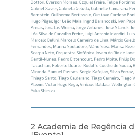
Dottori
,
Everson Moraes
,
Ezquiel Freire
,
Felipe Portinh
Gabriel Xavier
,
Gabriela Geluda
,
Gabrielle Camarana Per
Bernstein
,
Guilherme Bertissolo
,
Gustavo Cardoso Bon
Hugo Pilger
,
Igor Leão Maia
,
Ingrid Barancoski
,
Ivan Pap
Areias
,
Jonatas Weima
,
Jorge Antunes
,
José Stanek
,
Jo
Léa Silva de Carvalho Freire
,
Luigi Antonio Irlandini
,
Lui
Marcelo Bellini
,
Marcelo Carneiro de Lima
,
Márcio Guelb
Fernandes
,
Marina Spoladore
,
Mário Silva
,
Marisa Rez
Scarpa Neto
,
Orquestra Sinfônica Jovem do Rio de Jane
Gentil-Nunes
,
Pedro Bittencourt
,
Pedro Moita
,
Philip D
Tacuchian
,
Roberto Duarte
,
Rodolfo Coelho de Souza
,
Miranda
,
Samuel Passos
,
Sergio Kafejian
,
Silvio Ferraz
,
Thiago Santo
,
Tiago Calderano
,
Tiago Carneiro
,
Tiago V
Alexim
,
Victor Hugo Rego
,
Vinícius Baldaia
,
Wellington
Yuka Shimizu
2 Academia de Regência d
[Evento]