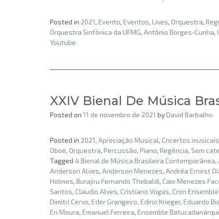
Posted in
2021
,
Evento
,
Eventos
,
Lives
,
Orquestra
,
Reg
Orquestra Sinfônica da UFMG
,
Antônio Borges-Cunha
,
Youtube
XXIV Bienal De Música Bra
Posted on
11 de novembro de 2021
by
David Barbalho
Posted in
2021
,
Apreciação Musical
,
Cncertos musicais
Oboé
,
Orquestra
,
Percussão
,
Piano
,
Regência
,
Sem cate
Tagged
4 Bienal de Música Brasileira Contemporânea
,
Anderson Alves
,
Anderson Menezes
,
Andréa Ernest D
Holmes
,
Burajiru Fernando Thebaldi
,
Caio Menezes Fac
Santos
,
Claudio Alves
,
Cristiano Vogas
,
Cron Ensemble
Dimitri Cervo
,
Eder Grangeiro
,
Edino Krieger
,
Eduardo Bi
Eri Moura
,
Emanuel Ferreira
,
Ensemble Batucadanárqu