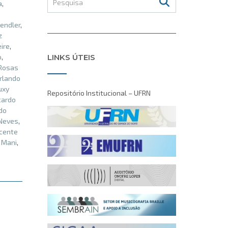
a
,
endler
,
z
eire
,
LINKS ÚTEIS
o
,
 Rosas
rlando
uxy
Repositório Institucional – UFRN
cardo
do
Neves
,
cente
 Mani
,