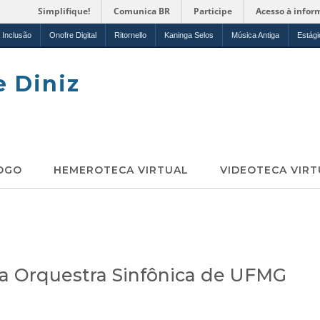
Simplifique!
Comunica BR
Participe
Acesso à infor
Inclusão
Onofre Digital
Ritornello
Kaninga Selos
Música Antiga
Estági
e Diniz
OGO
HEMEROTECA VIRTUAL
VIDEOTECA VIRT
a Orquestra Sinfônica de UFMG