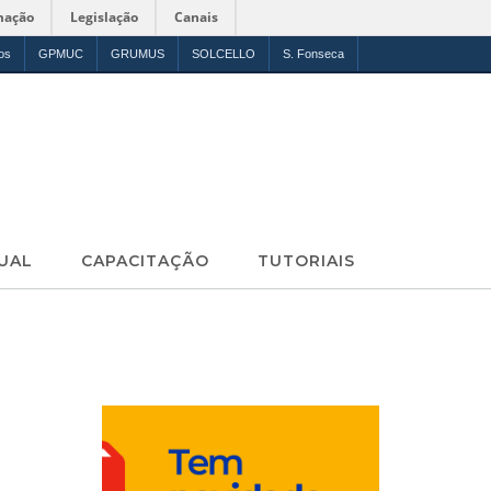
mação
Legislação
Canais
os
GPMUC
GRUMUS
SOLCELLO
S. Fonseca
UAL
CAPACITAÇÃO
TUTORIAIS