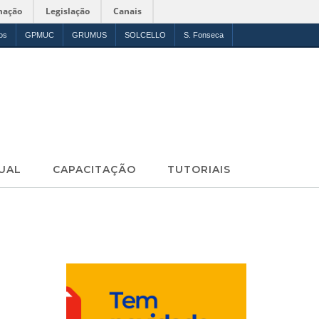
mação
Legislação
Canais
os
GPMUC
GRUMUS
SOLCELLO
S. Fonseca
UAL
CAPACITAÇÃO
TUTORIAIS