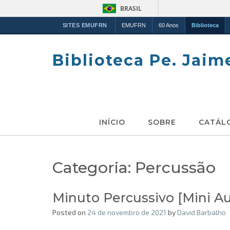
BRASIL
SITES EMUFRN
EMUFRN
60 Anos
Biblioteca
Skip
to
Biblioteca Pe. Jaim
content
INÍCIO
SOBRE
CATÁL
Categoria:
Percussão
Minuto Percussivo [Mini Au
Posted on
24 de novembro de 2021
by
David Barbalho