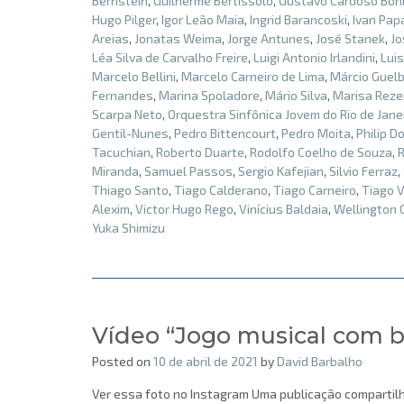
Bernstein
,
Guilherme Bertissolo
,
Gustavo Cardoso Bon
Hugo Pilger
,
Igor Leão Maia
,
Ingrid Barancoski
,
Ivan Pap
Areias
,
Jonatas Weima
,
Jorge Antunes
,
José Stanek
,
Jo
Léa Silva de Carvalho Freire
,
Luigi Antonio Irlandini
,
Lui
Marcelo Bellini
,
Marcelo Carneiro de Lima
,
Márcio Guelb
Fernandes
,
Marina Spoladore
,
Mário Silva
,
Marisa Rez
Scarpa Neto
,
Orquestra Sinfônica Jovem do Rio de Jane
Gentil-Nunes
,
Pedro Bittencourt
,
Pedro Moita
,
Philip D
Tacuchian
,
Roberto Duarte
,
Rodolfo Coelho de Souza
,
Miranda
,
Samuel Passos
,
Sergio Kafejian
,
Silvio Ferraz
,
Thiago Santo
,
Tiago Calderano
,
Tiago Carneiro
,
Tiago V
Alexim
,
Victor Hugo Rego
,
Vinícius Baldaia
,
Wellington
Yuka Shimizu
Vídeo “Jogo musical com ba
Posted on
10 de abril de 2021
by
David Barbalho
Ver essa foto no Instagram Uma publicação compartil