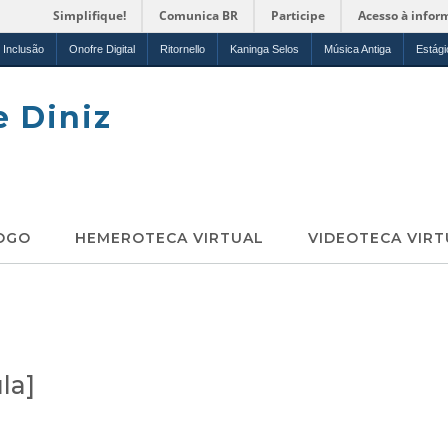
Simplifique!
Comunica BR
Participe
Acesso à infor
Inclusão
Onofre Digital
Ritornello
Kaninga Selos
Música Antiga
Estági
e Diniz
OGO
HEMEROTECA VIRTUAL
VIDEOTECA VIRT
la]