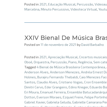
Posted in
2021
,
Educação Musical
,
Percussão
,
Videoau
Marcelina
,
Minuto Percussivo
,
Videoteca Virtual
,
Yout
XXIV Bienal De Música Bra
Posted on
11 de novembro de 2021
by
David Barbalho
Posted in
2021
,
Apreciação Musical
,
Cncertos musicais
Oboé
,
Orquestra
,
Percussão
,
Piano
,
Regência
,
Sem cate
Tagged
4 Bienal de Música Brasileira Contemporânea
,
Anderson Alves
,
Anderson Menezes
,
Andréa Ernest D
Holmes
,
Burajiru Fernando Thebaldi
,
Caio Menezes Fac
Santos
,
Claudio Alves
,
Cristiano Vogas
,
Cron Ensemble
Dimitri Cervo
,
Eder Grangeiro
,
Edino Krieger
,
Eduardo Bi
Eri Moura
,
Emanuel Ferreira
,
Ensemble Batucadanárqu
Dottori
,
Everson Moraes
,
Ezquiel Freire
,
Felipe Portinh
Gabriel Xavier
,
Gabriela Geluda
,
Gabrielle Camarana Per