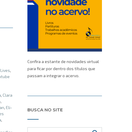
Confira a estante de novidades virtual
para ficar por dentro dos títulos que
,
Lives
,
passam a integrar o acervo.
utube
a
,
Clara
o
,
an
,
Eli-
BUSCA NO SITE
es
a
,