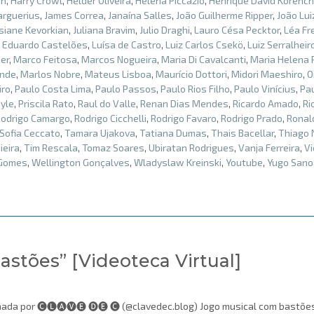
in
,
Harry Crowl
,
Helder Oliveira
,
Helena Piccazio
,
Henrique David Korench
arguerius
,
James Correa
,
Janaína Salles
,
João Guilherme Ripper
,
João Lui
siane Kevorkian
,
Juliana Bravim
,
Julio Draghi
,
Lauro Césa Pecktor
,
Léa Fr
s Eduardo Castelões
,
Luísa de Castro
,
Luiz Carlos Csekö
,
Luiz Serralheir
er
,
Marco Feitosa
,
Marcos Nogueira
,
Maria Di Cavalcanti
,
Maria Helena
ende
,
Marlos Nobre
,
Mateus Lisboa
,
Maurício Dottori
,
Midori Maeshiro
,
O
iro
,
Paulo Costa Lima
,
Paulo Passos
,
Paulo Rios Filho
,
Paulo Vinícius
,
Pa
oyle
,
Priscila Rato
,
Raul do Valle
,
Renan Dias Mendes
,
Ricardo Amado
,
Ri
Rodrigo Camargo
,
Rodrigo Cicchelli
,
Rodrigo Favaro
,
Rodrigo Prado
,
Ronal
Sofia Ceccato
,
Tamara Ujakova
,
Tatiana Dumas
,
Thais Bacellar
,
Thiago 
ieira
,
Tim Rescala
,
Tomaz Soares
,
Ubiratan Rodrigues
,
Vanja Ferreira
,
Vi
 Gomes
,
Wellington Gonçalves
,
Wladyslaw Kreinski
,
Youtube
,
Yugo Sano
stões” [Videoteca Virtual]
hada por 🅒🅛🅐🅥🅔 🅓🅔 🅒 (@clavedec.blog) Jogo musical com bastõe