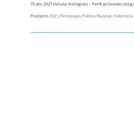
10 abr. 2021.Veículo: Instagram – Perfil @clavedec.blog.
Posted in
2021
,
Percussão
,
Prática Musical
,
Videoteca 
Posts
navigation