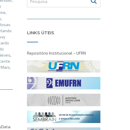
endler
,
z
eire
,
o
,
 Rosas
rlando
LINKS ÚTEIS
uxy
cardo
do
Repositório Institucional – UFRN
Neves
,
cente
 Mani
,
sData: