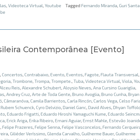
las
,
Videoteca Virtual
,
Youtube
Tagged
Fernando Miranda
,
Guri Santa
ube
sileira Contemporânea [Evento]
,
Concertos
,
Contrabaixo
,
Evento
,
Eventos
,
Fagote
,
Flauta Transversal
goria
,
Trombone
,
Trompa
,
Trompete.
,
Tuba
,
Videoteca Virtual
,
Viola
,
Yo
Alceu Reis
,
Alexandre Schubert
,
Aloysio Neves
,
Ana Cursino Guariglia
,
ias
,
Andrey Cruz
,
Arte de Toda Gente
,
Bruno Avoglia
,
Bruno Cunha
,
Bryan
ó
,
Câmaranóva
,
Camila Barrientos
,
Carla Rincón
,
Carlos Vega
,
Celso Fari
 Rubem Schuenck
,
Cyro Delvizio
,
Daniel Ganc
,
David Alves
,
Dhyan Toffol
ato
,
Eduardo Frigatti
,
Eduardo Hiroshi Yamaguchi Kume
,
Eduardo Seincm
ica
,
Erick Ariga
,
Erika Ribeiro
,
Ernani Aguiar
,
Ernst Mahle
,
Estevão Joanid
o
,
Felipe Prazeres
,
Felipe Senna
,
Felipe Vasconcelos
,
Fernando Cerqueir
eira
,
Giliéder Veríssimo
,
Glenda Carvalho
,
Guilherme Bauer
,
Guilherme