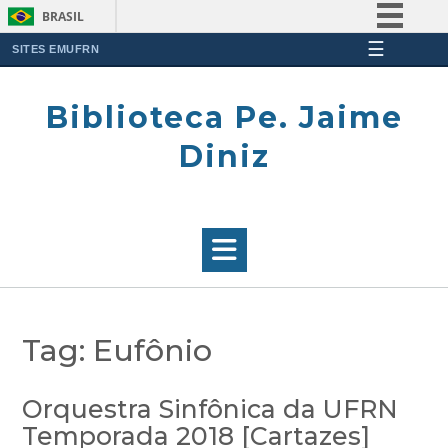
BRASIL
☰
Simplifique!
SITES EMUFRN
Skip
Comunica BR
to
Biblioteca Pe. Jaime
Participe
content
Acesso à informação
Diniz
Legislação
Canais
Tag:
Eufônio
Orquestra Sinfônica da UFRN
Temporada 2018 [Cartazes]