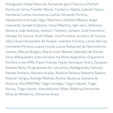
Presgrave
,
Felipe Mascoli
,
Fernando Igor
,
Francisco Patrick
Rocha de Sena
,
Franklin Muniz
,
Frederico Nable
,
Gabriel Vasco
,
Germana Cunha
,
Germanna Cunha
,
Gilvando Pereira
,
Hemeroteca Virtual
,
Higor Monteiro
,
Hudson Ribeiro
,
Hugo
Leonardo
,
Ismael Edylanio
,
Ivson Martins
,
Jael Jairo
,
Jeferson
Oliveira
,
João Batista
,
Joelson Timóteo
,
Johann
,
José Everton e
George De Sousa
,
José Fellipe
,
José Ferreira
,
Joselito de Sousa
,
Júlio César Fernandes de Araújo
,
Leandro Ferreira
,
Lenon Bernal
,
Leonardo Pereira
,
Luana Costa
,
Lucas Natanael do Nascimento
Gomes
,
Márcio Borges
,
Maria José
,
Marina Gabrielly de Sousa
Silva
,
Melquíades Vasconcelos da Mota Negreiros
,
Orquestra
Sinfônica da UFRN
,
Paulo França
,
Paulo Henrique
,
Pedro Zarqueu
Dantas Neto
,
Prograsmas de concertos
,
Radegundis Feitosa
,
Rafael Pinheiro
,
Renato Araújo
,
Robério Pereira
,
Roberto Ramos
,
Robson Sérgio
,
Rodrigo Matias
,
Rucker Bezerra
,
Samara de
Oliveira
,
Site EMUFRN
,
Tiago Formiga
,
Tiago Gabriel
,
Tiago
Rocha
,
Tiago Xavier
,
Vanniellyson Vilker
,
Walérya Fernanda
Silva de Medeiros
,
Yohanna Alves