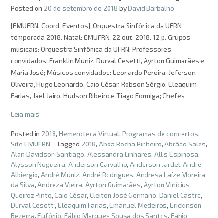
Posted on
20 de setembro de 2018
by
David Barbalho
[EMUFRN. Coord. Eventos]. Orquestra Sinfônica da UFRN
temporada 2018. Natal: EMUFRN, 22 out. 2018. 12 p. Grupos
musicais: Orquestra Sinfônica da UFRN; Professores
convidados: Franklin Muniz, Durval Cesetti, Ayrton Guimarães e
Maria José; Músicos convidados: Leonardo Pereira, Jeferson
Oliveira, Hugo Leonardo, Caio César, Robson Sérgio, Eleaquim
Farias, Jael Jairo, Hudson Ribeiro e Tiago Formiga; Chefes
Leia mais
Posted in
2018
,
Hemeroteca Virtual
,
Programas de concertos
,
Site EMUFRN
Tagged
2018
,
Abda Rocha Pinheiro
,
Abrãao Sales
,
Alan Davidson Santiago
,
Alessandra Linhares
,
Allis Espinosa
,
Alysson Nogueira
,
Anderson Carvalho
,
Anderson Jardel
,
André
Albiergio
,
André Muniz
,
André Rodrigues
,
Andresa Laíze Moreira
da Silva
,
Andreza Vieira
,
Ayrton Guimarães
,
Ayrton Vinícius
Queiroz Pinto
,
Caio César
,
Cleiton José Germano
,
Daniel Castro
,
Durval Cesetti
,
Eleaquim Farias
,
Emanuel Medeiros
,
Erickinson
Bezerra
,
Eufônio
,
Fábio Marques Sousa dos Santos
,
Fabio