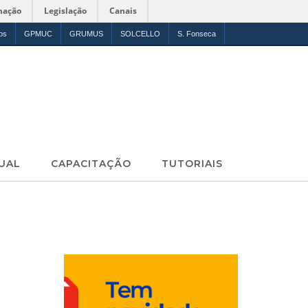
mação
Legislação
Canais
os
GPMUC
GRUMUS
SOLCELLO
S. Fonseca
UAL
CAPACITAÇÃO
TUTORIAIS