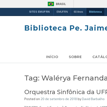
BRASIL
SITES EMUFRN
EMUFRN
60 Anos
Biblioteca
Skip
to
Biblioteca Pe. Jaim
content
INÍCIO
SOBRE
CATÁL
Tag:
Walérya Fernanda
Orquestra Sinfônica da UF
Posted on
20 de setembro de 2018
by
David Barbalho