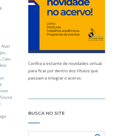
s
,
Alan
gio
,
o
,
Caio
Confira a estante de novidades virtual
ábio
para ficar por dentro dos títulos que
on
passam a integrar o acervo.
é
enon
e Sousa
u
BUSCA NO SITE
ago