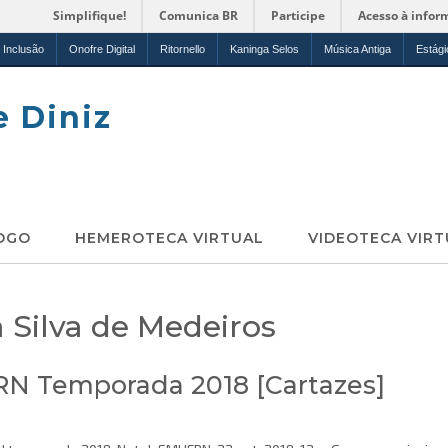
Simplifique!
Comunica BR
Participe
Acesso à infor
Inclusão
Onofre Digital
Ritornello
Kaninga Selos
Música Antiga
Estági
e Diniz
OGO
HEMEROTECA VIRTUAL
VIDEOTECA VIRT
 Silva de Medeiros
RN Temporada 2018 [Cartazes]