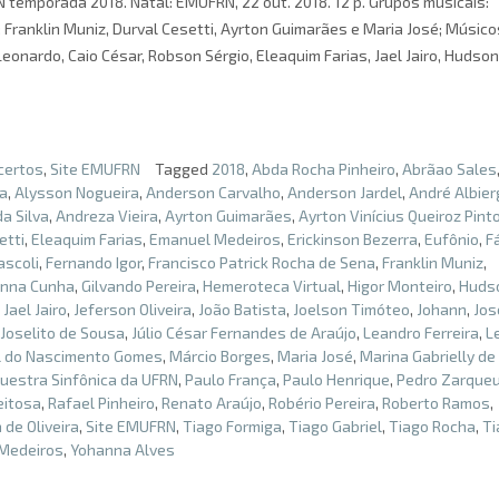
 temporada 2018. Natal: EMUFRN, 22 out. 2018. 12 p. Grupos musicais:
Franklin Muniz, Durval Cesetti, Ayrton Guimarães e Maria José; Músico
Leonardo, Caio César, Robson Sérgio, Eleaquim Farias, Jael Jairo, Hudson
certos
,
Site EMUFRN
Tagged
2018
,
Abda Rocha Pinheiro
,
Abrãao Sales
sa
,
Alysson Nogueira
,
Anderson Carvalho
,
Anderson Jardel
,
André Albier
a Silva
,
Andreza Vieira
,
Ayrton Guimarães
,
Ayrton Vinícius Queiroz Pint
etti
,
Eleaquim Farias
,
Emanuel Medeiros
,
Erickinson Bezerra
,
Eufônio
,
F
ascoli
,
Fernando Igor
,
Francisco Patrick Rocha de Sena
,
Franklin Muniz
,
nna Cunha
,
Gilvando Pereira
,
Hemeroteca Virtual
,
Higor Monteiro
,
Huds
,
Jael Jairo
,
Jeferson Oliveira
,
João Batista
,
Joelson Timóteo
,
Johann
,
Jos
Joselito de Sousa
,
Júlio César Fernandes de Araújo
,
Leandro Ferreira
,
L
l do Nascimento Gomes
,
Márcio Borges
,
Maria José
,
Marina Gabrielly d
uestra Sinfônica da UFRN
,
Paulo França
,
Paulo Henrique
,
Pedro Zarque
eitosa
,
Rafael Pinheiro
,
Renato Araújo
,
Robério Pereira
,
Roberto Ramos
,
de Oliveira
,
Site EMUFRN
,
Tiago Formiga
,
Tiago Gabriel
,
Tiago Rocha
,
Ti
 Medeiros
,
Yohanna Alves