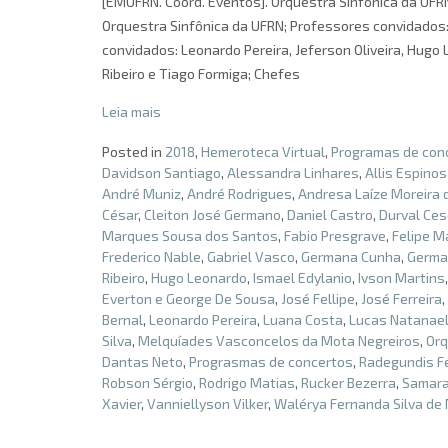
[EMUFRN. Coord. Eventos]. Orquestra Sinfônica da UFRN
Orquestra Sinfônica da UFRN; Professores convidados: 
convidados: Leonardo Pereira, Jeferson Oliveira, Hugo 
Ribeiro e Tiago Formiga; Chefes
Leia mais
Posted in
2018
,
Hemeroteca Virtual
,
Programas de con
Davidson Santiago
,
Alessandra Linhares
,
Allis Espino
André Muniz
,
André Rodrigues
,
Andresa Laíze Moreira d
César
,
Cleiton José Germano
,
Daniel Castro
,
Durval Ces
Marques Sousa dos Santos
,
Fabio Presgrave
,
Felipe M
Frederico Nable
,
Gabriel Vasco
,
Germana Cunha
,
Germa
Ribeiro
,
Hugo Leonardo
,
Ismael Edylanio
,
Ivson Martins
Everton e George De Sousa
,
José Fellipe
,
José Ferreira
,
Bernal
,
Leonardo Pereira
,
Luana Costa
,
Lucas Natanae
Silva
,
Melquíades Vasconcelos da Mota Negreiros
,
Orq
Dantas Neto
,
Prograsmas de concertos
,
Radegundis F
Robson Sérgio
,
Rodrigo Matias
,
Rucker Bezerra
,
Samara 
Xavier
,
Vanniellyson Vilker
,
Walérya Fernanda Silva de