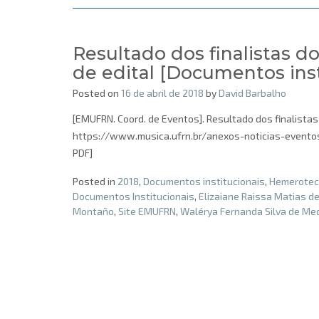
Resultado dos finalistas d
de edital [Documentos inst
Posted on
16 de abril de 2018
by
David Barbalho
[EMUFRN. Coord. de Eventos]. Resultado dos finalistas 
https://www.musica.ufrn.br/anexos-noticias-eventos/
PDF]
Posted in
2018
,
Documentos institucionais
,
Hemeroteca
Documentos Institucionais
,
Elizaiane Raissa Matias de
Montaño
,
Site EMUFRN
,
Walérya Fernanda Silva de Me