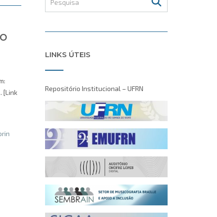
do
LINKS ÚTEIS
m:
Repositório Institucional – UFRN
 [Link
orin