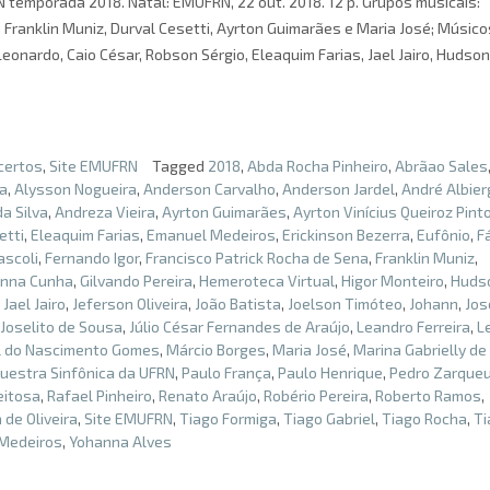
 temporada 2018. Natal: EMUFRN, 22 out. 2018. 12 p. Grupos musicais:
Franklin Muniz, Durval Cesetti, Ayrton Guimarães e Maria José; Músico
Leonardo, Caio César, Robson Sérgio, Eleaquim Farias, Jael Jairo, Hudson
certos
,
Site EMUFRN
Tagged
2018
,
Abda Rocha Pinheiro
,
Abrãao Sales
sa
,
Alysson Nogueira
,
Anderson Carvalho
,
Anderson Jardel
,
André Albier
a Silva
,
Andreza Vieira
,
Ayrton Guimarães
,
Ayrton Vinícius Queiroz Pint
etti
,
Eleaquim Farias
,
Emanuel Medeiros
,
Erickinson Bezerra
,
Eufônio
,
F
ascoli
,
Fernando Igor
,
Francisco Patrick Rocha de Sena
,
Franklin Muniz
,
nna Cunha
,
Gilvando Pereira
,
Hemeroteca Virtual
,
Higor Monteiro
,
Huds
,
Jael Jairo
,
Jeferson Oliveira
,
João Batista
,
Joelson Timóteo
,
Johann
,
Jos
Joselito de Sousa
,
Júlio César Fernandes de Araújo
,
Leandro Ferreira
,
L
l do Nascimento Gomes
,
Márcio Borges
,
Maria José
,
Marina Gabrielly d
uestra Sinfônica da UFRN
,
Paulo França
,
Paulo Henrique
,
Pedro Zarque
eitosa
,
Rafael Pinheiro
,
Renato Araújo
,
Robério Pereira
,
Roberto Ramos
,
de Oliveira
,
Site EMUFRN
,
Tiago Formiga
,
Tiago Gabriel
,
Tiago Rocha
,
Ti
 Medeiros
,
Yohanna Alves