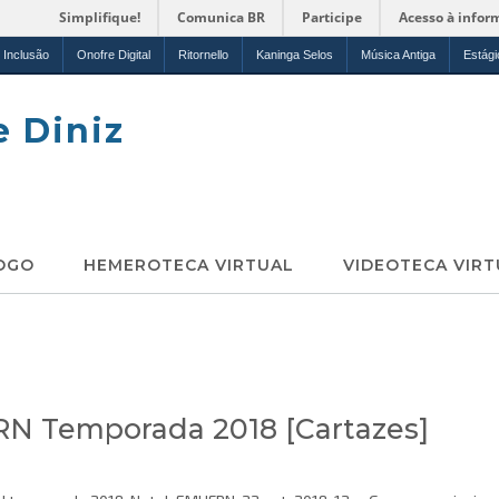
Simplifique!
Comunica BR
Participe
Acesso à infor
Inclusão
Onofre Digital
Ritornello
Kaninga Selos
Música Antiga
Estági
e Diniz
OGO
HEMEROTECA VIRTUAL
VIDEOTECA VIRT
RN Temporada 2018 [Cartazes]