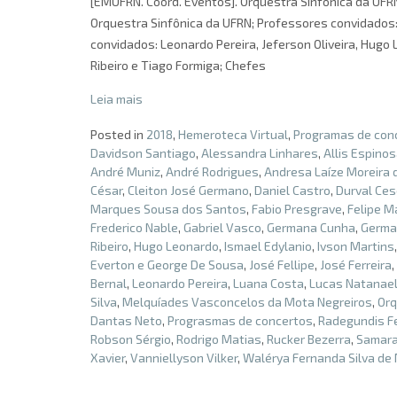
[EMUFRN. Coord. Eventos]. Orquestra Sinfônica da UFRN
Orquestra Sinfônica da UFRN; Professores convidados: 
convidados: Leonardo Pereira, Jeferson Oliveira, Hugo 
Ribeiro e Tiago Formiga; Chefes
Leia mais
Posted in
2018
,
Hemeroteca Virtual
,
Programas de con
Davidson Santiago
,
Alessandra Linhares
,
Allis Espino
André Muniz
,
André Rodrigues
,
Andresa Laíze Moreira d
César
,
Cleiton José Germano
,
Daniel Castro
,
Durval Ces
Marques Sousa dos Santos
,
Fabio Presgrave
,
Felipe M
Frederico Nable
,
Gabriel Vasco
,
Germana Cunha
,
Germa
Ribeiro
,
Hugo Leonardo
,
Ismael Edylanio
,
Ivson Martins
Everton e George De Sousa
,
José Fellipe
,
José Ferreira
,
Bernal
,
Leonardo Pereira
,
Luana Costa
,
Lucas Natanae
Silva
,
Melquíades Vasconcelos da Mota Negreiros
,
Orq
Dantas Neto
,
Prograsmas de concertos
,
Radegundis F
Robson Sérgio
,
Rodrigo Matias
,
Rucker Bezerra
,
Samara 
Xavier
,
Vanniellyson Vilker
,
Walérya Fernanda Silva de