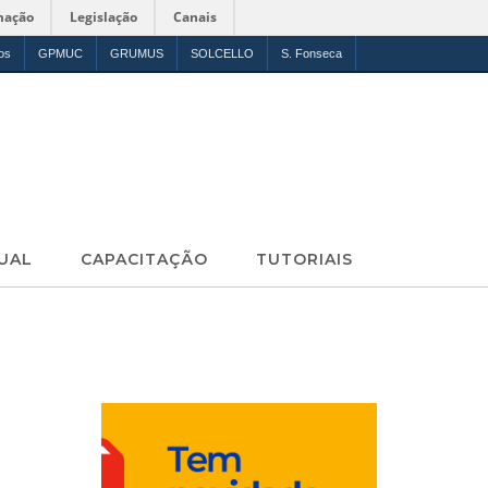
mação
Legislação
Canais
os
GPMUC
GRUMUS
SOLCELLO
S. Fonseca
UAL
CAPACITAÇÃO
TUTORIAIS