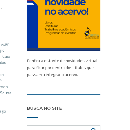
s
,
Alan
gio
,
o
,
Caio
Confira a estante de novidades virtual
ábio
para ficar por dentro dos títulos que
on
passam a integrar o acervo.
é
enon
e Sousa
u
BUSCA NO SITE
ago