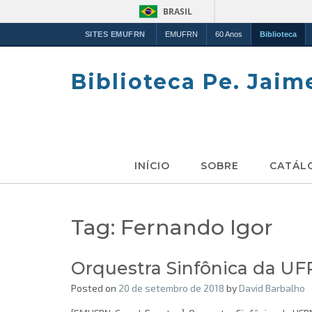
BRASIL
SITES EMUFRN
EMUFRN
60 Anos
Biblioteca
Skip
to
Biblioteca Pe. Jaim
content
INÍCIO
SOBRE
CATÁL
Tag:
Fernando Igor
Orquestra Sinfônica da UF
Posted on
20 de setembro de 2018
by
David Barbalho