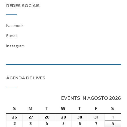
REDES SOCIAIS
Facebook
E-mail
Instagram
AGENDA DE LIVES
EVENTS IN AGOSTO 2026
S
domingo
M
segunda-
T
terça-
W
quarta-
T
quinta-
F
sexta-
S
sába
feira
feira
feira
feira
feira
26
26
27
27
28
28
29
29
30
30
31
31
1
1
26America/Sao_Paulo
27America/Sao_Paulo
28America/Sao_Paulo
29America/Sao_Paulo
30America/Sao_Paulo
31America/Sa
01Ame
2
2
3
3
4
4
5
5
6
6
7
7
8
8