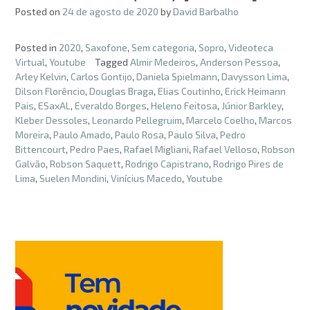
Posted on
24 de agosto de 2020
by
David Barbalho
Posted in
2020
,
Saxofone
,
Sem categoria
,
Sopro
,
Videoteca
Virtual
,
Youtube
Tagged
Almir Medeiros
,
Anderson Pessoa
,
Arley Kelvin
,
Carlos Gontijo
,
Daniela Spielmann
,
Davysson Lima
,
Dilson Florêncio
,
Douglas Braga
,
Elias Coutinho
,
Erick Heimann
Pais
,
ESaxAL
,
Everaldo Borges
,
Heleno Feitosa
,
Júnior Barkley
,
Kleber Dessoles
,
Leonardo Pellegruim
,
Marcelo Coelho
,
Marcos
Moreira
,
Paulo Amado
,
Paulo Rosa
,
Paulo Silva
,
Pedro
Bittencourt
,
Pedro Paes
,
Rafael Migliani
,
Rafael Velloso
,
Robson
Galvão
,
Robson Saquett
,
Rodrigo Capistrano
,
Rodrigo Pires de
Lima
,
Suelen Mondini
,
Vinícius Macedo
,
Youtube