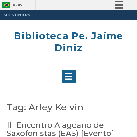
BRASIL
☰
Simplifique!
SITES EMUFRN
Skip
Comunica BR
to
Biblioteca Pe. Jaime
Participe
content
Acesso à informação
Diniz
Legislação
Canais
Tag:
Arley Kelvin
III Encontro Alagoano de
Saxofonistas (EAS) [Evento]