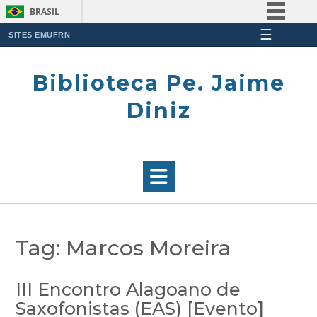
BRASIL
☰
Simplifique!
SITES EMUFRN
Skip
Comunica BR
to
Biblioteca Pe. Jaime
Participe
content
Acesso à informação
Diniz
Legislação
Canais
Tag:
Marcos Moreira
III Encontro Alagoano de
Saxofonistas (EAS) [Evento]