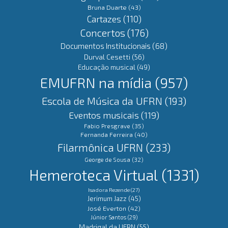
Bruna Duarte
(43)
Cartazes
(110)
Concertos
(176)
Documentos Institucionais
(68)
Durval Cesetti
(56)
Educação musical
(49)
EMUFRN na mídia
(957)
Escola de Música da UFRN
(193)
Eventos musicais
(119)
Fabio Presgrave
(35)
Fernanda Ferreira
(40)
Filarmônica UFRN
(233)
George de Sousa
(32)
Hemeroteca Virtual
(1331)
Isadora Rezende
(27)
Jerimum Jazz
(45)
José Everton
(42)
Júnior Santos
(29)
Madrigal da UFRN
(55)