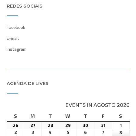
REDES SOCIAIS
Facebook
E-mail
Instagram
AGENDA DE LIVES
EVENTS IN AGOSTO 2026
S
domingo
M
segunda-
T
terça-
W
quarta-
T
quinta-
F
sexta-
S
sába
feira
feira
feira
feira
feira
26
26
27
27
28
28
29
29
30
30
31
31
1
1
26America/Sao_Paulo
27America/Sao_Paulo
28America/Sao_Paulo
29America/Sao_Paulo
30America/Sao_Paulo
31America/Sa
01Ame
2
2
3
3
4
4
5
5
6
6
7
7
8
8