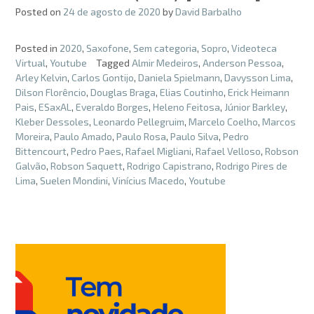
Posted on
24 de agosto de 2020
by
David Barbalho
Posted in
2020
,
Saxofone
,
Sem categoria
,
Sopro
,
Videoteca
Virtual
,
Youtube
Tagged
Almir Medeiros
,
Anderson Pessoa
,
Arley Kelvin
,
Carlos Gontijo
,
Daniela Spielmann
,
Davysson Lima
,
Dilson Florêncio
,
Douglas Braga
,
Elias Coutinho
,
Erick Heimann
Pais
,
ESaxAL
,
Everaldo Borges
,
Heleno Feitosa
,
Júnior Barkley
,
Kleber Dessoles
,
Leonardo Pellegruim
,
Marcelo Coelho
,
Marcos
Moreira
,
Paulo Amado
,
Paulo Rosa
,
Paulo Silva
,
Pedro
Bittencourt
,
Pedro Paes
,
Rafael Migliani
,
Rafael Velloso
,
Robson
Galvão
,
Robson Saquett
,
Rodrigo Capistrano
,
Rodrigo Pires de
Lima
,
Suelen Mondini
,
Vinícius Macedo
,
Youtube