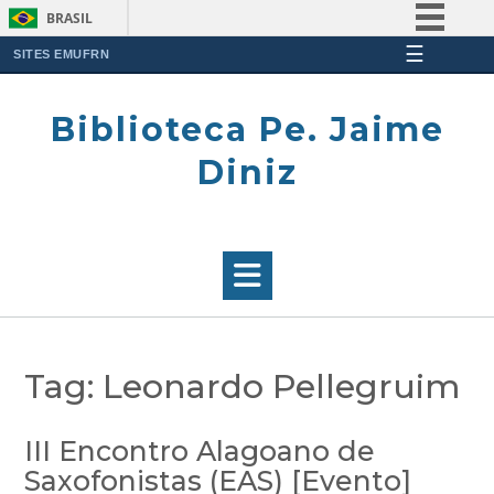
BRASIL
☰
Simplifique!
SITES EMUFRN
Skip
Comunica BR
to
Biblioteca Pe. Jaime
Participe
content
Acesso à informação
Diniz
Legislação
Canais
Tag:
Leonardo Pellegruim
III Encontro Alagoano de
Saxofonistas (EAS) [Evento]