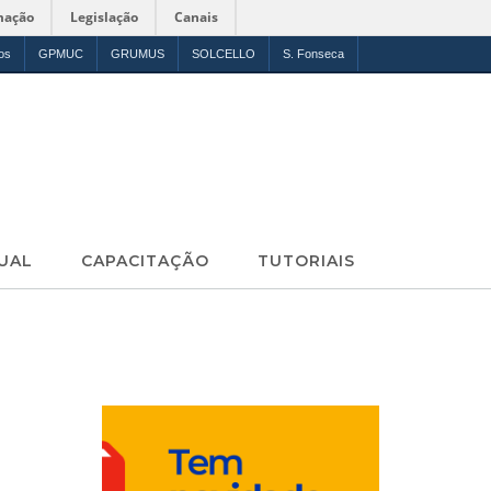
mação
Legislação
Canais
os
GPMUC
GRUMUS
SOLCELLO
S. Fonseca
UAL
CAPACITAÇÃO
TUTORIAIS