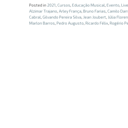
Posted in
2021
,
Cursos
,
Educação Musical
,
Evento
,
Liv
Alzimar Trajano
,
Arley França
,
Bruno Farias
,
Camilo Dan
Cabral
,
Gilvando Pereira Silva
,
Jean Joubert
,
Júlia Flore
Marlon Barros
,
Pedro Augusto
,
Ricardo Félix
,
Rogério Pe