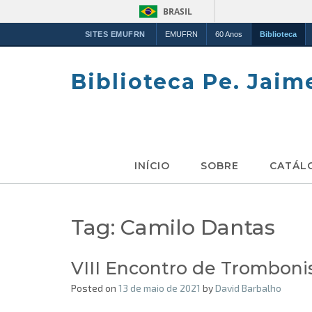
BRASIL
SITES EMUFRN
EMUFRN
60 Anos
Biblioteca
Skip
to
Biblioteca Pe. Jaim
content
INÍCIO
SOBRE
CATÁL
Tag:
Camilo Dantas
VIII Encontro de Tromboni
Posted on
13 de maio de 2021
by
David Barbalho