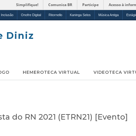
Simplifique!
Comunica BR
Participe
Acesso à infor
Inclusão
Onofre Digital
Ritornello
Kaninga Selos
Música Antiga
Estági
e Diniz
OGO
HEMEROTECA VIRTUAL
VIDEOTECA VIRT
sta do RN 2021 (ETRN21) [Evento]