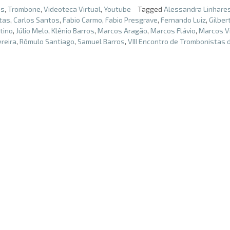
es
,
Trombone
,
Videoteca Virtual
,
Youtube
Tagged
Alessandra Linhare
tas
,
Carlos Santos
,
Fabio Carmo
,
Fabio Presgrave
,
Fernando Luiz
,
Gilber
ntino
,
Júlio Melo
,
Klênio Barros
,
Marcos Aragão
,
Marcos Flávio
,
Marcos Vi
reira
,
Rômulo Santiago
,
Samuel Barros
,
VIII Encontro de Trombonistas 