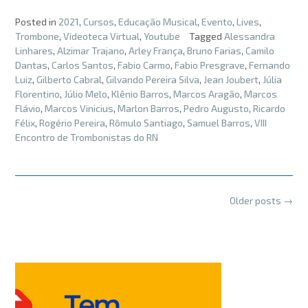
Posted in
2021
,
Cursos
,
Educação Musical
,
Evento
,
Lives
,
Trombone
,
Videoteca Virtual
,
Youtube
Tagged
Alessandra
Linhares
,
Alzimar Trajano
,
Arley França
,
Bruno Farias
,
Camilo
Dantas
,
Carlos Santos
,
Fabio Carmo
,
Fabio Presgrave
,
Fernando
Luiz
,
Gilberto Cabral
,
Gilvando Pereira Silva
,
Jean Joubert
,
Júlia
Florentino
,
Júlio Melo
,
Klênio Barros
,
Marcos Aragão
,
Marcos
Flávio
,
Marcos Vinicius
,
Marlon Barros
,
Pedro Augusto
,
Ricardo
Félix
,
Rogério Pereira
,
Rômulo Santiago
,
Samuel Barros
,
VIII
Encontro de Trombonistas do RN
Posts
Older posts
→
navigation