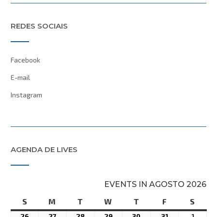
REDES SOCIAIS
Facebook
E-mail
Instagram
AGENDA DE LIVES
EVENTS IN AGOSTO 2026
S
domingo
M
segunda-
T
terça-
W
quarta-
T
quinta-
F
sexta-
S
sába
feira
feira
feira
feira
feira
26
26
27
27
28
28
29
29
30
30
31
31
1
1