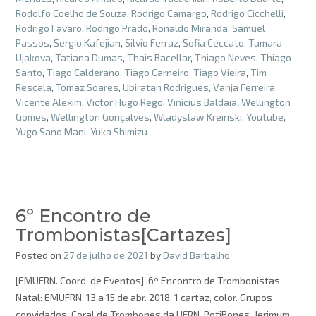
Rodolfo Coelho de Souza
,
Rodrigo Camargo
,
Rodrigo Cicchelli
,
Rodrigo Favaro
,
Rodrigo Prado
,
Ronaldo Miranda
,
Samuel
Passos
,
Sergio Kafejian
,
Silvio Ferraz
,
Sofia Ceccato
,
Tamara
Ujakova
,
Tatiana Dumas
,
Thais Bacellar
,
Thiago Neves
,
Thiago
Santo
,
Tiago Calderano
,
Tiago Carneiro
,
Tiago Vieira
,
Tim
Rescala
,
Tomaz Soares
,
Ubiratan Rodrigues
,
Vanja Ferreira
,
Vicente Alexim
,
Victor Hugo Rego
,
Vinícius Baldaia
,
Wellington
Gomes
,
Wellington Gonçalves
,
Wladyslaw Kreinski
,
Youtube
,
Yugo Sano Mani
,
Yuka Shimizu
6º Encontro de
Trombonistas[Cartazes]
Posted on
27 de julho de 2021
by
David Barbalho
[EMUFRN. Coord. de Eventos] .6º Encontro de Trombonistas.
Natal: EMUFRN, 13 a 15 de abr. 2018. 1 cartaz, color. Grupos
convidados: Coral de Trombones da UFRN, PotiBones, Jerimum