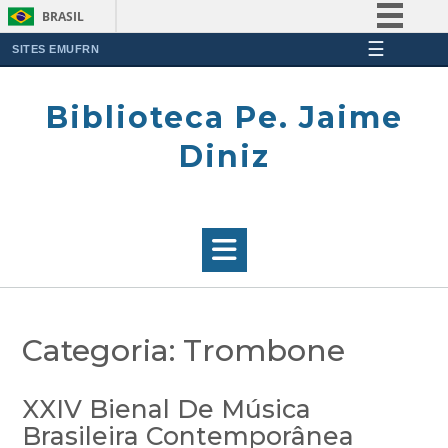
BRASIL
☰
Simplifique!
SITES EMUFRN
Skip
Comunica BR
to
Biblioteca Pe. Jaime
Participe
content
Acesso à informação
Diniz
Legislação
Canais
Categoria:
Trombone
XXIV Bienal De Música
Brasileira Contemporânea