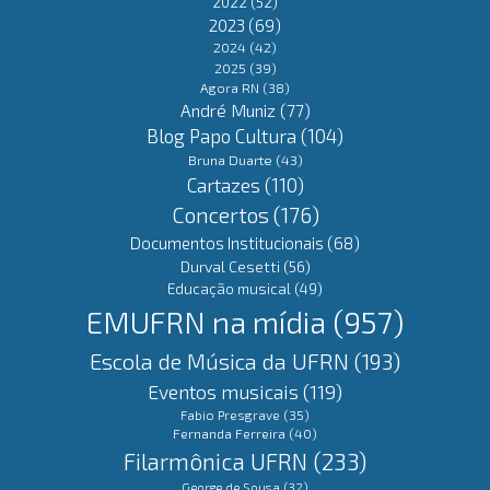
2022
(52)
2023
(69)
2024
(42)
2025
(39)
Agora RN
(38)
André Muniz
(77)
Blog Papo Cultura
(104)
Bruna Duarte
(43)
Cartazes
(110)
Concertos
(176)
Documentos Institucionais
(68)
Durval Cesetti
(56)
Educação musical
(49)
EMUFRN na mídia
(957)
Escola de Música da UFRN
(193)
Eventos musicais
(119)
Fabio Presgrave
(35)
Fernanda Ferreira
(40)
Filarmônica UFRN
(233)
George de Sousa
(32)