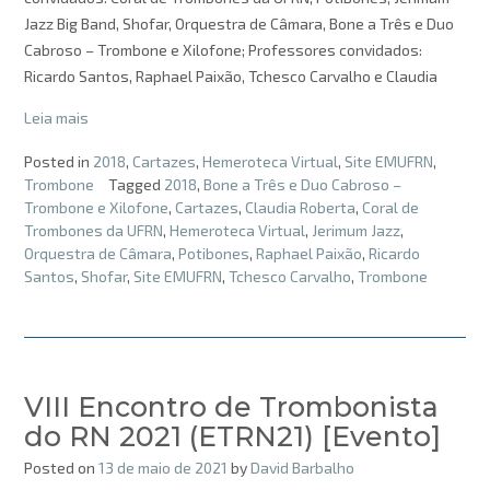
Jazz Big Band, Shofar, Orquestra de Câmara, Bone a Três e Duo
Cabroso – Trombone e Xilofone; Professores convidados:
Ricardo Santos, Raphael Paixão, Tchesco Carvalho e Claudia
Leia mais
Posted in
2018
,
Cartazes
,
Hemeroteca Virtual
,
Site EMUFRN
,
Trombone
Tagged
2018
,
Bone a Três e Duo Cabroso –
Trombone e Xilofone
,
Cartazes
,
Claudia Roberta
,
Coral de
Trombones da UFRN
,
Hemeroteca Virtual
,
Jerimum Jazz
,
Orquestra de Câmara
,
Potibones
,
Raphael Paixão
,
Ricardo
Santos
,
Shofar
,
Site EMUFRN
,
Tchesco Carvalho
,
Trombone
VIII Encontro de Trombonista
do RN 2021 (ETRN21) [Evento]
Posted on
13 de maio de 2021
by
David Barbalho