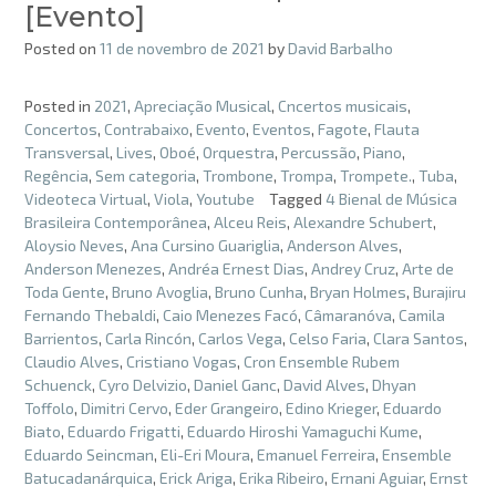
[Evento]
Posted on
11 de novembro de 2021
by
David Barbalho
Posted in
2021
,
Apreciação Musical
,
Cncertos musicais
,
Concertos
,
Contrabaixo
,
Evento
,
Eventos
,
Fagote
,
Flauta
Transversal
,
Lives
,
Oboé
,
Orquestra
,
Percussão
,
Piano
,
Regência
,
Sem categoria
,
Trombone
,
Trompa
,
Trompete.
,
Tuba
,
Videoteca Virtual
,
Viola
,
Youtube
Tagged
4 Bienal de Música
Brasileira Contemporânea
,
Alceu Reis
,
Alexandre Schubert
,
Aloysio Neves
,
Ana Cursino Guariglia
,
Anderson Alves
,
Anderson Menezes
,
Andréa Ernest Dias
,
Andrey Cruz
,
Arte de
Toda Gente
,
Bruno Avoglia
,
Bruno Cunha
,
Bryan Holmes
,
Burajiru
Fernando Thebaldi
,
Caio Menezes Facó
,
Câmaranóva
,
Camila
Barrientos
,
Carla Rincón
,
Carlos Vega
,
Celso Faria
,
Clara Santos
,
Claudio Alves
,
Cristiano Vogas
,
Cron Ensemble Rubem
Schuenck
,
Cyro Delvizio
,
Daniel Ganc
,
David Alves
,
Dhyan
Toffolo
,
Dimitri Cervo
,
Eder Grangeiro
,
Edino Krieger
,
Eduardo
Biato
,
Eduardo Frigatti
,
Eduardo Hiroshi Yamaguchi Kume
,
Eduardo Seincman
,
Eli-Eri Moura
,
Emanuel Ferreira
,
Ensemble
Batucadanárquica
,
Erick Ariga
,
Erika Ribeiro
,
Ernani Aguiar
,
Ernst