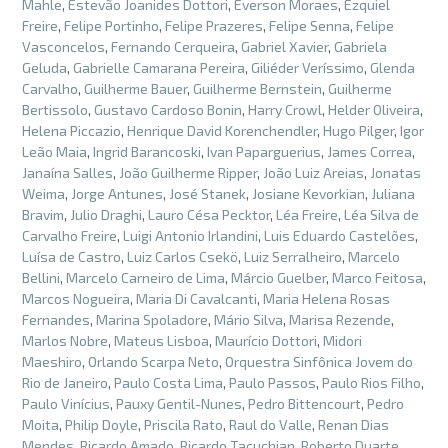
Mahle
,
Estevão Joanides Dottori
,
Everson Moraes
,
Ezquiel
Freire
,
Felipe Portinho
,
Felipe Prazeres
,
Felipe Senna
,
Felipe
Vasconcelos
,
Fernando Cerqueira
,
Gabriel Xavier
,
Gabriela
Geluda
,
Gabrielle Camarana Pereira
,
Giliéder Veríssimo
,
Glenda
Carvalho
,
Guilherme Bauer
,
Guilherme Bernstein
,
Guilherme
Bertissolo
,
Gustavo Cardoso Bonin
,
Harry Crowl
,
Helder Oliveira
,
Helena Piccazio
,
Henrique David Korenchendler
,
Hugo Pilger
,
Igor
Leão Maia
,
Ingrid Barancoski
,
Ivan Paparguerius
,
James Correa
,
Janaína Salles
,
João Guilherme Ripper
,
João Luiz Areias
,
Jonatas
Weima
,
Jorge Antunes
,
José Stanek
,
Josiane Kevorkian
,
Juliana
Bravim
,
Julio Draghi
,
Lauro Césa Pecktor
,
Léa Freire
,
Léa Silva de
Carvalho Freire
,
Luigi Antonio Irlandini
,
Luis Eduardo Castelões
,
Luísa de Castro
,
Luiz Carlos Csekö
,
Luiz Serralheiro
,
Marcelo
Bellini
,
Marcelo Carneiro de Lima
,
Márcio Guelber
,
Marco Feitosa
,
Marcos Nogueira
,
Maria Di Cavalcanti
,
Maria Helena Rosas
Fernandes
,
Marina Spoladore
,
Mário Silva
,
Marisa Rezende
,
Marlos Nobre
,
Mateus Lisboa
,
Maurício Dottori
,
Midori
Maeshiro
,
Orlando Scarpa Neto
,
Orquestra Sinfônica Jovem do
Rio de Janeiro
,
Paulo Costa Lima
,
Paulo Passos
,
Paulo Rios Filho
,
Paulo Vinícius
,
Pauxy Gentil-Nunes
,
Pedro Bittencourt
,
Pedro
Moita
,
Philip Doyle
,
Priscila Rato
,
Raul do Valle
,
Renan Dias
Mendes
,
Ricardo Amado
,
Ricardo Tacuchian
,
Roberto Duarte
,