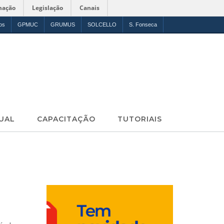
mação
Legislação
Canais
os
GPMUC
GRUMUS
SOLCELLO
S. Fonseca
UAL
CAPACITAÇÃO
TUTORIAIS