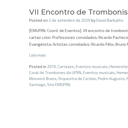
VII Encontro de Trombonis
Posted on
2 de setembro de 2020
by
David Barbalho
[EMUFRN. Coord. de Eventos]. VII encontro de trombonis
cartaz color. Professores convidados: Ricardo Pachec
Evangelista; Artistas convidados: Ricardo Fêlix, Bruno
Leia mais
Posted in
2019
,
Cartazes
,
Eventos musicais
,
Hemerotec
Coral de Trombones da UFRN
,
Eventos musicais
,
Hemer
Monxoró Brass
,
Orquestra de Cordas
,
Pedro Augusto
,
Santiago
,
Site EMUFRN