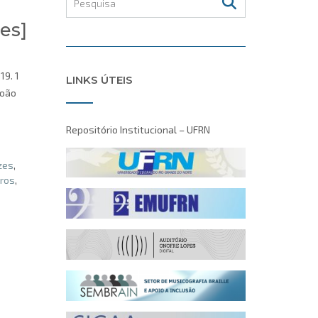
es]
19. 1
LINKS ÚTEIS
João
Repositório Institucional – UFRN
zes
,
rros
,