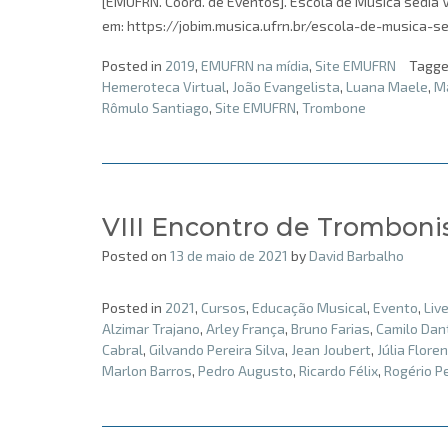
[EMUFRN. Coord. de Eventos]. Escola de Música sedia V
em: https://jobim.musica.ufrn.br/escola-de-musica-se
Posted in
2019
,
EMUFRN na mídia
,
Site EMUFRN
Tagg
Hemeroteca Virtual
,
João Evangelista
,
Luana Maele
,
Ma
Rômulo Santiago
,
Site EMUFRN
,
Trombone
VIII Encontro de Tromboni
Posted on
13 de maio de 2021
by
David Barbalho
Posted in
2021
,
Cursos
,
Educação Musical
,
Evento
,
Liv
Alzimar Trajano
,
Arley França
,
Bruno Farias
,
Camilo Dan
Cabral
,
Gilvando Pereira Silva
,
Jean Joubert
,
Júlia Flore
Marlon Barros
,
Pedro Augusto
,
Ricardo Félix
,
Rogério Pe