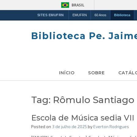
BRASIL
SITES EMUFRN
EMUFRN
60 Anos
Biblioteca
Skip
to
Biblioteca Pe. Jaim
content
INÍCIO
SOBRE
CATÁL
Tag:
Rômulo Santiago
Escola de Música sedia VI
Posted on
3 de julho de 2025
by
Everton Rodrigues