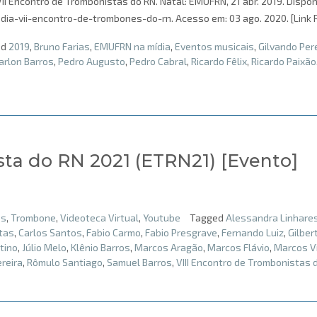
II Encontro de Trombonistas do RN. Natal: EMUFRN, 21 abr. 2019. Dispon
dia-vii-encontro-de-trombones-do-rn. Acesso em: 03 ago. 2020. [Link 
ed
2019
,
Bruno Farias
,
EMUFRN na mídia
,
Eventos musicais
,
Gilvando Per
rlon Barros
,
Pedro Augusto
,
Pedro Cabral
,
Ricardo Fêlix
,
Ricardo Paixão
sta do RN 2021 (ETRN21) [Evento]
es
,
Trombone
,
Videoteca Virtual
,
Youtube
Tagged
Alessandra Linhare
tas
,
Carlos Santos
,
Fabio Carmo
,
Fabio Presgrave
,
Fernando Luiz
,
Gilber
ntino
,
Júlio Melo
,
Klênio Barros
,
Marcos Aragão
,
Marcos Flávio
,
Marcos Vi
reira
,
Rômulo Santiago
,
Samuel Barros
,
VIII Encontro de Trombonistas 