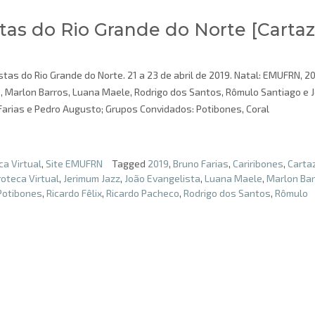
tas do Rio Grande do Norte [Cartaz
tas do Rio Grande do Norte. 21 a 23 de abril de 2019. Natal: EMUFRN, 20
o, Marlon Barros, Luana Maele, Rodrigo dos Santos, Rômulo Santiago e 
 Farias e Pedro Augusto; Grupos Convidados: Potibones, Coral
a Virtual
,
Site EMUFRN
Tagged
2019
,
Bruno Farias
,
Cariribones
,
Carta
oteca Virtual
,
Jerimum Jazz
,
João Evangelista
,
Luana Maele
,
Marlon Ba
Potibones
,
Ricardo Fêlix
,
Ricardo Pacheco
,
Rodrigo dos Santos
,
Rômulo