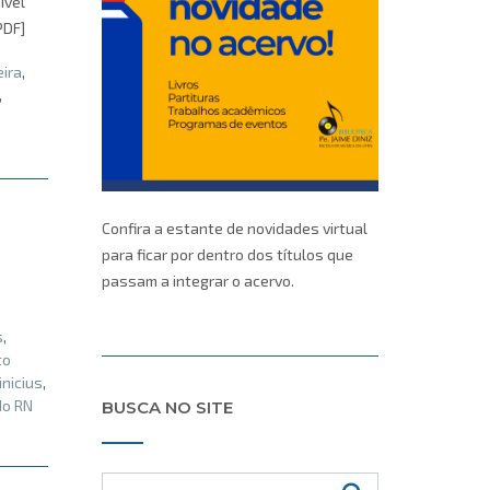
ível
PDF]
eira
,
,
Confira a estante de novidades virtual
para ficar por dentro dos títulos que
passam a integrar o acervo.
s
,
to
nicius
,
do RN
BUSCA NO SITE