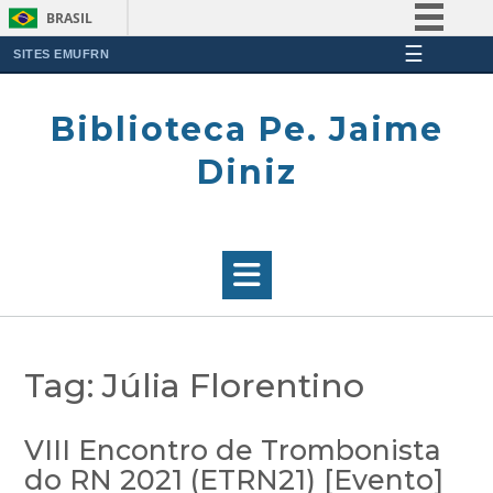
BRASIL
☰
Simplifique!
SITES EMUFRN
Skip
Comunica BR
to
Biblioteca Pe. Jaime
Participe
content
Acesso à informação
Diniz
Legislação
Canais
Tag:
Júlia Florentino
VIII Encontro de Trombonista
do RN 2021 (ETRN21) [Evento]