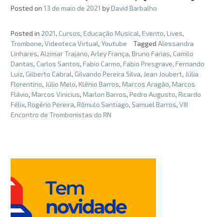
Posted on
13 de maio de 2021
by
David Barbalho
Posted in
2021
,
Cursos
,
Educação Musical
,
Evento
,
Lives
,
Trombone
,
Videoteca Virtual
,
Youtube
Tagged
Alessandra
Linhares
,
Alzimar Trajano
,
Arley França
,
Bruno Farias
,
Camilo
Dantas
,
Carlos Santos
,
Fabio Carmo
,
Fabio Presgrave
,
Fernando
Luiz
,
Gilberto Cabral
,
Gilvando Pereira Silva
,
Jean Joubert
,
Júlia
Florentino
,
Júlio Melo
,
Klênio Barros
,
Marcos Aragão
,
Marcos
Flávio
,
Marcos Vinicius
,
Marlon Barros
,
Pedro Augusto
,
Ricardo
Félix
,
Rogério Pereira
,
Rômulo Santiago
,
Samuel Barros
,
VIII
Encontro de Trombonistas do RN