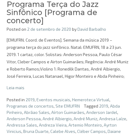
Programa Terça do Jazz
Sinfônico [Programa de
concerto]
Posted on
2 de setembro de 2020
by
David Barbalho
[EMUFRN. Coord. de Eventos]. Semana da música 2019 –
programa terça do jazz sinfônico. Natal: EMUFRN, 18 a 23 jun.
2019. 1 cartaz, color. Solistas: Anderson Pessoa, Paulo César
Vitor, Cleber Campos e Airton Guimarães; Regência: André Muniz
e Roberto Ramos;Violino 1: Ronedilk Dantas, André Albiergio,
José Ferreira, Lucas Natanael, Higor Monteiro e Abda Pinheiro;
Leia mais
Posted in
2019
,
Eventos musicais
,
Hemeroteca Virtual
,
Programas de concertos
,
Site EMUFRN
Tagged
2019
,
Abda
Pinheiro
,
Abrãao Sales
,
Aírton Guimarães
,
Anderson Jardel
,
Anderson Pessoa
,
André Albiergio
,
André Muniz
,
Andresa Laíze
,
Andressa Sales
,
Andreza Vieira
,
Artemio Monteiro
,
Ayrton
Vinicius
,
Bruna Duarte
,
Calebe Alves
,
Cléber Campos
,
Daiane