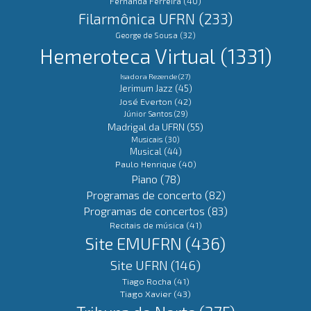
Fernanda Ferreira
(40)
Filarmônica UFRN
(233)
George de Sousa
(32)
Hemeroteca Virtual
(1331)
Isadora Rezende
(27)
Jerimum Jazz
(45)
José Everton
(42)
Júnior Santos
(29)
Madrigal da UFRN
(55)
Musicais
(30)
Musical
(44)
Paulo Henrique
(40)
Piano
(78)
Programas de concerto
(82)
Programas de concertos
(83)
Recitais de música
(41)
Site EMUFRN
(436)
Site UFRN
(146)
Tiago Rocha
(41)
Tiago Xavier
(43)