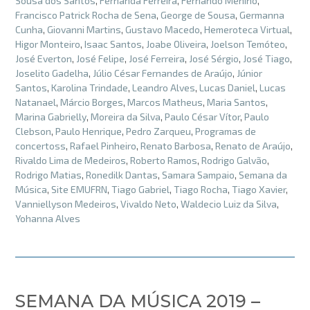
Sousa dos Santos
,
Fernanda Ferreira
,
Fernando Menino
,
Francisco Patrick Rocha de Sena
,
George de Sousa
,
Germanna
Cunha
,
Giovanni Martins
,
Gustavo Macedo
,
Hemeroteca Virtual
,
Higor Monteiro
,
Isaac Santos
,
Joabe Oliveira
,
Joelson Temóteo
,
José Everton
,
José Felipe
,
José Ferreira
,
José Sérgio
,
José Tiago
,
Joselito Gadelha
,
Júlio César Fernandes de Araújo
,
Júnior
Santos
,
Karolina Trindade
,
Leandro Alves
,
Lucas Daniel
,
Lucas
Natanael
,
Márcio Borges
,
Marcos Matheus
,
Maria Santos
,
Marina Gabrielly
,
Moreira da Silva
,
Paulo César Vítor
,
Paulo
Clebson
,
Paulo Henrique
,
Pedro Zarqueu
,
Programas de
concertoss
,
Rafael Pinheiro
,
Renato Barbosa
,
Renato de Araújo
,
Rivaldo Lima de Medeiros
,
Roberto Ramos
,
Rodrigo Galvão
,
Rodrigo Matias
,
Ronedilk Dantas
,
Samara Sampaio
,
Semana da
Música
,
Site EMUFRN
,
Tiago Gabriel
,
Tiago Rocha
,
Tiago Xavier
,
Vanniellyson Medeiros
,
Vivaldo Neto
,
Waldecio Luiz da Silva
,
Yohanna Alves
SEMANA DA MÚSICA 2019 –