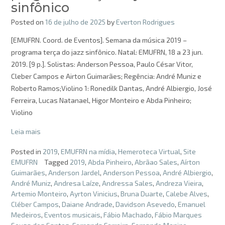
sinfônico
Posted on
16 de julho de 2025
by
Everton Rodrigues
[EMUFRN. Coord. de Eventos]. Semana da música 2019 –
programa terça do jazz sinfônico. Natal: EMUFRN, 18 a 23 jun.
2019. [9 p.]. Solistas: Anderson Pessoa, Paulo César Vitor,
Cleber Campos e Airton Guimarães; Regência: André Muniz e
Roberto Ramos;Violino 1: Ronedilk Dantas, André Albiergio, José
Ferreira, Lucas Natanael, Higor Monteiro e Abda Pinheiro;
Violino
Leia mais
Posted in
2019
,
EMUFRN na mídia
,
Hemeroteca Virtual
,
Site
EMUFRN
Tagged
2019
,
Abda Pinheiro
,
Abrãao Sales
,
Aírton
Guimarães
,
Anderson Jardel
,
Anderson Pessoa
,
André Albiergio
,
André Muniz
,
Andresa Laíze
,
Andressa Sales
,
Andreza Vieira
,
Artemio Monteiro
,
Ayrton Vinicius
,
Bruna Duarte
,
Calebe Alves
,
Cléber Campos
,
Daiane Andrade
,
Davidson Asevedo
,
Emanuel
Medeiros
,
Eventos musicais
,
Fábio Machado
,
Fábio Marques