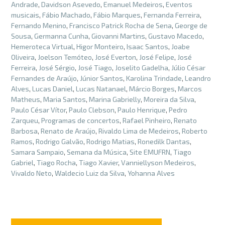
Andrade
,
Davidson Asevedo
,
Emanuel Medeiros
,
Eventos
musicais
,
Fábio Machado
,
Fábio Marques
,
Fernanda Ferreira
,
Fernando Menino
,
Francisco Patrick Rocha de Sena
,
George de
Sousa
,
Germanna Cunha
,
Giovanni Martins
,
Gustavo Macedo
,
Hemeroteca Virtual
,
Higor Monteiro
,
Isaac Santos
,
Joabe
Oliveira
,
Joelson Temóteo
,
José Everton
,
José Felipe
,
José
Ferreira
,
José Sérgio
,
José Tiago
,
Joselito Gadelha
,
Júlio César
Fernandes de Araújo
,
Júnior Santos
,
Karolina Trindade
,
Leandro
Alves
,
Lucas Daniel
,
Lucas Natanael
,
Márcio Borges
,
Marcos
Matheus
,
Maria Santos
,
Marina Gabrielly
,
Moreira da Silva
,
Paulo César Vítor
,
Paulo Clebson
,
Paulo Henrique
,
Pedro
Zarqueu
,
Programas de concertos
,
Rafael Pinheiro
,
Renato
Barbosa
,
Renato de Araújo
,
Rivaldo Lima de Medeiros
,
Roberto
Ramos
,
Rodrigo Galvão
,
Rodrigo Matias
,
Ronedilk Dantas
,
Samara Sampaio
,
Semana da Música
,
Site EMUFRN
,
Tiago
Gabriel
,
Tiago Rocha
,
Tiago Xavier
,
Vanniellyson Medeiros
,
Vivaldo Neto
,
Waldecio Luiz da Silva
,
Yohanna Alves