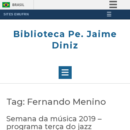
BRASIL
☰
Simplifique!
SITES EMUFRN
Skip
Comunica BR
to
Biblioteca Pe. Jaime
Participe
content
Acesso à informação
Diniz
Legislação
Canais
Tag:
Fernando Menino
Semana da música 2019 –
programa terça do jazz