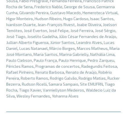
Sousa
,
Fabio Presgrave
,
Fernanda Ferreira
,
Francisco Patrick
Rocha de Sena
,
Frederico Nable
,
George de Sousa
,
Germanna
Cunha
,
Gilvando Pereira
,
Gustavo Macedo
,
Hemeroteca Virtual
,
Higor Monteiro
,
Hudson Ribeiro
,
Hugo Cardoso
,
Isaac Santos
,
Ivanilson Duarte
,
Jean-François Rivest
,
Joabe Oliveira
,
Joelson
Temóteo
,
José Everton
,
José Felipe
,
José Ferreira
,
José Sérgio
,
José Tiago
,
Joselito Gadelha
,
Júlio César Fernandes de Araújo
,
Jullian Alberto Figueroa
,
Júnior Santos
,
Leandro Alves
,
Lucas
Daniel
,
Lucas Natanael
,
Márcio Borges
,
Marcos Matheus
,
Maria
José Montano
,
Maria Santos
,
Marina Gabrielly
,
Nathália Lima
,
Paulo Clebson
,
Paulo França
,
Paulo Henrique
,
Pedro Zarqueu
,
Péricles Ramos
,
Programas de concertos
,
Radegundis Feitosa
,
Rafael Pinheiro
,
Renato Barbosa
,
Renato de Araújo
,
Robério
Pereira
,
Roberto Ramos
,
Rodrigo Galvão
,
Rodrigo Matias
,
Rucker
Bezerra
,
Rudson Ricelli
,
Samara Sampaio
,
Site EMUFRN
,
Tiago
Rocha
,
Tiago Xavier
,
Vanniellyson Medeiros
,
Waldecio Luiz da
Silva
,
Wesley Fernandes
,
Yohanna Alves