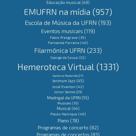
Educação musical
(49)
EMUFRN na mídia
(957)
Escola de Música da UFRN
(193)
Eventos musicais
(119)
Fabio Presgrave
(35)
Fernanda Ferreira
(40)
Filarmônica UFRN
(233)
George de Sousa
(32)
Hemeroteca Virtual
(1331)
Isadora Rezende
(27)
Jerimum Jazz
(45)
José Everton
(42)
Júnior Santos
(29)
Madrigal da UFRN
(55)
Musicais
(30)
Musical
(44)
Paulo Henrique
(40)
Piano
(78)
Programas de concerto
(82)
Programas de concertos
(83)