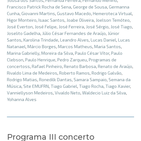
Sousa dos Santos
,
Fernanda Ferreira
,
Fernando Menino
,
Francisco Patrick Rocha de Sena
,
George de Sousa
,
Germanna
Cunha
,
Giovanni Martins
,
Gustavo Macedo
,
Hemeroteca Virtual
,
Higor Monteiro
,
Isaac Santos
,
Joabe Oliveira
,
Joelson Temóteo
,
José Everton
,
José Felipe
,
José Ferreira
,
José Sérgio
,
José Tiago
,
Joselito Gadelha
,
Júlio César Fernandes de Araújo
,
Júnior
Santos
,
Karolina Trindade
,
Leandro Alves
,
Lucas Daniel
,
Lucas
Natanael
,
Márcio Borges
,
Marcos Matheus
,
Maria Santos
,
Marina Gabrielly
,
Moreira da Silva
,
Paulo César Vítor
,
Paulo
Clebson
,
Paulo Henrique
,
Pedro Zarqueu
,
Programas de
concertoss
,
Rafael Pinheiro
,
Renato Barbosa
,
Renato de Araújo
,
Rivaldo Lima de Medeiros
,
Roberto Ramos
,
Rodrigo Galvão
,
Rodrigo Matias
,
Ronedilk Dantas
,
Samara Sampaio
,
Semana da
Música
,
Site EMUFRN
,
Tiago Gabriel
,
Tiago Rocha
,
Tiago Xavier
,
Vanniellyson Medeiros
,
Vivaldo Neto
,
Waldecio Luiz da Silva
,
Yohanna Alves
Programa III concerto