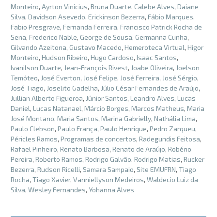
Monteiro
,
Ayrton Vinicius
,
Bruna Duarte
,
Calebe Alves
,
Daiane
Silva
,
Davidson Asevedo
,
Erickinson Bezerra
,
Fábio Marques
,
Fabio Presgrave
,
Fernanda Ferreira
,
Francisco Patrick Rocha de
Sena
,
Frederico Nable
,
George de Sousa
,
Germanna Cunha
,
Gilvando Azeitona
,
Gustavo Macedo
,
Hemeroteca Virtual
,
Higor
Monteiro
,
Hudson Ribeiro
,
Hugo Cardoso
,
Isaac Santos
,
Ivanilson Duarte
,
Jean-François Rivest
,
Joabe Oliveira
,
Joelson
Temóteo
,
José Everton
,
José Felipe
,
José Ferreira
,
José Sérgio
,
José Tiago
,
Joselito Gadelha
,
Júlio César Fernandes de Araújo
,
Jullian Alberto Figueroa
,
Júnior Santos
,
Leandro Alves
,
Lucas
Daniel
,
Lucas Natanael
,
Márcio Borges
,
Marcos Matheus
,
Maria
José Montano
,
Maria Santos
,
Marina Gabrielly
,
Nathália Lima
,
Paulo Clebson
,
Paulo França
,
Paulo Henrique
,
Pedro Zarqueu
,
Péricles Ramos
,
Programas de concertos
,
Radegundis Feitosa
,
Rafael Pinheiro
,
Renato Barbosa
,
Renato de Araújo
,
Robério
Pereira
,
Roberto Ramos
,
Rodrigo Galvão
,
Rodrigo Matias
,
Rucker
Bezerra
,
Rudson Ricelli
,
Samara Sampaio
,
Site EMUFRN
,
Tiago
Rocha
,
Tiago Xavier
,
Vanniellyson Medeiros
,
Waldecio Luiz da
Silva
,
Wesley Fernandes
,
Yohanna Alves