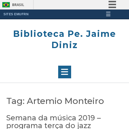
BRASIL
☰
Simplifique!
SITES EMUFRN
Skip
Comunica BR
to
Biblioteca Pe. Jaime
Participe
content
Acesso à informação
Diniz
Legislação
Canais
Tag:
Artemio Monteiro
Semana da música 2019 –
programa terça do jazz