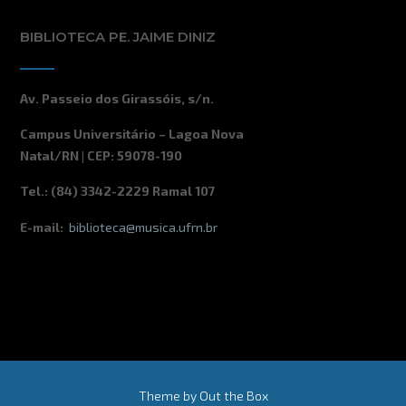
BIBLIOTECA PE. JAIME DINIZ
Av. Passeio dos Girassóis, s/n.
Campus Universitário – Lagoa Nova
Natal/RN | CEP: 59078-190
Tel.: (84) 3342-2229 Ramal 107
E-mail:
biblioteca@musica.ufrn.br
Theme by
Out the Box