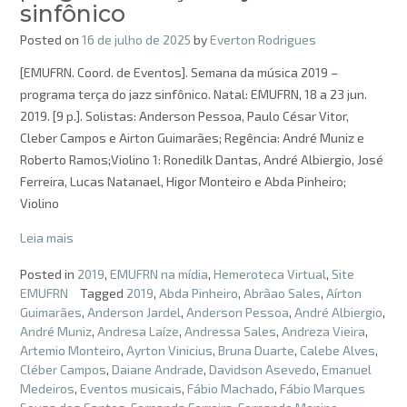
sinfônico
Posted on
16 de julho de 2025
by
Everton Rodrigues
[EMUFRN. Coord. de Eventos]. Semana da música 2019 –
programa terça do jazz sinfônico. Natal: EMUFRN, 18 a 23 jun.
2019. [9 p.]. Solistas: Anderson Pessoa, Paulo César Vitor,
Cleber Campos e Airton Guimarães; Regência: André Muniz e
Roberto Ramos;Violino 1: Ronedilk Dantas, André Albiergio, José
Ferreira, Lucas Natanael, Higor Monteiro e Abda Pinheiro;
Violino
Leia mais
Posted in
2019
,
EMUFRN na mídia
,
Hemeroteca Virtual
,
Site
EMUFRN
Tagged
2019
,
Abda Pinheiro
,
Abrãao Sales
,
Aírton
Guimarães
,
Anderson Jardel
,
Anderson Pessoa
,
André Albiergio
,
André Muniz
,
Andresa Laíze
,
Andressa Sales
,
Andreza Vieira
,
Artemio Monteiro
,
Ayrton Vinicius
,
Bruna Duarte
,
Calebe Alves
,
Cléber Campos
,
Daiane Andrade
,
Davidson Asevedo
,
Emanuel
Medeiros
,
Eventos musicais
,
Fábio Machado
,
Fábio Marques