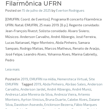
Filarmônica UFRN
Posted on
15 de julho de 2025
by
Everton Rodrigues
[EMUFRN. Coord. de Eventos]. Programa III concerto Filarmônica
UFRN. Natal: EMUFRN, 25 maio 2019. [6 p.]. Regente convidado:
Jean-François Rivest; Solista convidado: Alvaro Siviero;
Músicos: Anderson Carvalho, André Albiergio, José Ferreira,
Lucas Natanael, Higor Monteiro, Abda Pinheiro, Samara
Sampaio, Rodrigo Matias, Marcos Matheus, Renato de Araújo,
José Felipe, Leandro Alves, Yohanna Alves, Marina Gabrielly,
Pedro
Leia mais
Posted in
2019
,
EMUFRN na mídia
,
Hemeroteca Virtual
,
Site
EMUFRN
Tagged
2019
,
Abda Pinheiro
,
Abrãao Sales
,
Anderson
Carvalho
,
Anderson Jardel
,
André Albiergio
,
André Muniz
,
Andresa Laíze Moreira da Silva
,
Andreza Vieira
,
Artemio
Monteiro
,
Ayrton Vinicius
,
Bruna Duarte
,
Calebe Alves
,
Daiane
Silva
,
Davidson Asevedo
,
Erickinson Bezerra
,
Fábio Marques