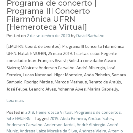
Programa de concerto |
Programa III Concerto
Filarmônica UFRN
[Hemeroteca Virtual]
Posted on
2 de setembro de 2020
by
David Barbalho
[EMUFRN. Coord. de Eventos]. Programa III Concerto Filarmônica
UFRN. Natal: EMUFRN, 25 maio 2019. 1 cartaz, color. Regente
convidado: Jean-François Rivest; Solista convidado: Alvaro
Siviero; Músicos: Anderson Carvalho, André Albiergio, José
Ferreira, Lucas Natanael, Higor Monteiro, Abda Pinheiro, Samara
Sampaio, Rodrigo Matias, Marcos Matheus, Renato de Araújo,
José Felipe, Leandro Alves, Yohanna Alves, Marina Gabrielly,
Leia mais
Posted in
2019
,
Hemeroteca Virtual
,
Programas de concertos
,
Site EMUFRN
Tagged
2019
,
Abda Pinheiro
,
Abrãao Sales
,
Anderson Carvalho
,
Anderson Jardel
,
André Albiergio
,
André
Muniz
,
Andresa Laíze Moreira da Silva
,
Andreza Vieira
,
Artemio