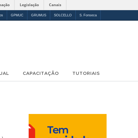
mação
Legislação
Canais
os
GPMUC
GRUMUS
SOLCELLO
S. Fonseca
UAL
CAPACITAÇÃO
TUTORIAIS