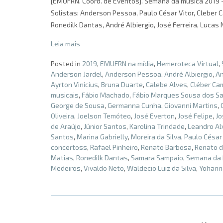
[EMUFRN. Coord. de Eventos]. Semana da música 2019 – p
Solistas: Anderson Pessoa, Paulo César Vitor, Cleber 
Ronedilk Dantas, André Albiergio, José Ferreira, Lucas 
Leia mais
Posted in
2019
,
EMUFRN na mídia
,
Hemeroteca Virtual
,
Anderson Jardel
,
Anderson Pessoa
,
André Albiergio
,
An
Ayrton Vinicius
,
Bruna Duarte
,
Calebe Alves
,
Cléber Ca
musicais
,
Fábio Machado
,
Fábio Marques Sousa dos S
George de Sousa
,
Germanna Cunha
,
Giovanni Martins
,
Oliveira
,
Joelson Temóteo
,
José Everton
,
José Felipe
,
Jo
de Araújo
,
Júnior Santos
,
Karolina Trindade
,
Leandro Al
Santos
,
Marina Gabrielly
,
Moreira da Silva
,
Paulo César 
concertoss
,
Rafael Pinheiro
,
Renato Barbosa
,
Renato d
Matias
,
Ronedilk Dantas
,
Samara Sampaio
,
Semana da
Medeiros
,
Vivaldo Neto
,
Waldecio Luiz da Silva
,
Yohann