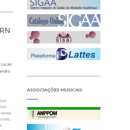
FRN
, Lucas
eandro
ASSOCIAÇÕES MUSICAIS
rson
rton
rnanda
acedo
,
e