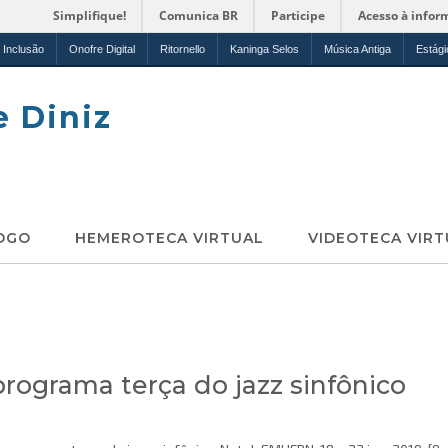
Simplifique!
Comunica BR
Participe
Acesso à infor
Inclusão
Onofre Digital
Ritornello
Kaninga Selos
Música Antiga
Estági
e Diniz
OGO
HEMEROTECA VIRTUAL
VIDEOTECA VIRT
rograma terça do jazz sinfônico