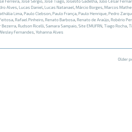
sé Ferreira
,
José Sérgio
,
José Tiago
,
Joselito Gadelha
,
Júlio César Fern
dro Alves
,
Lucas Daniel
,
Lucas Natanael
,
Márcio Borges
,
Marcos Mathe
athália Lima
,
Paulo Clebson
,
Paulo França
,
Paulo Henrique
,
Pedro Zarqu
Feitosa
,
Rafael Pinheiro
,
Renato Barbosa
,
Renato de Araújo
,
Robério Per
r Bezerra
,
Rudson Ricelli
,
Samara Sampaio
,
Site EMUFRN
,
Tiago Rocha
,
T
Wesley Fernandes
,
Yohanna Alves
Older 