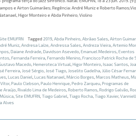
rograma terça do jazz sinfônico. Natal: EMUFRN, 18 a 23 jun. 2019. [9 p
Campos e Airton Guimarães; Regência: André Muniz e Roberto Ramos;Viol
Natanael, Higor Monteiro e Abda Pinheiro; Violino
Site EMUFRN
Tagged
2019
,
Abda Pinheiro
,
Abrãao Sales
,
Aírton Guima
dré Muniz
,
Andresa Laíze
,
Andressa Sales
,
Andreza Vieira
,
Artemio Mon
mpos
,
Daiane Andrade
,
Davidson Asevedo
,
Emanuel Medeiros
,
Eventos
antos
,
Fernanda Ferreira
,
Fernando Menino
,
Francisco Patrick Rocha de
Gustavo Macedo
,
Hemeroteca Virtual
,
Higor Monteiro
,
Isaac Santos
,
Jo
sé Ferreira
,
José Sérgio
,
José Tiago
,
Joselito Gadelha
,
Júlio César Fern
ves
,
Lucas Daniel
,
Lucas Natanael
,
Márcio Borges
,
Marcos Matheus
,
Ma
Vítor
,
Paulo Clebson
,
Paulo Henrique
,
Pedro Zarqueu
,
Programas de
e Araújo
,
Rivaldo Lima de Medeiros
,
Roberto Ramos
,
Rodrigo Galvão
,
Ro
 Música
,
Site EMUFRN
,
Tiago Gabriel
,
Tiago Rocha
,
Tiago Xavier
,
Vanniel
a Alves