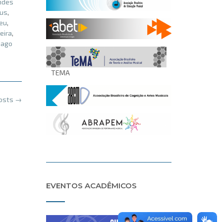
andes
us
,
eu
,
eira
,
iago
TEMA
posts
→
EVENTOS ACADÊMICOS