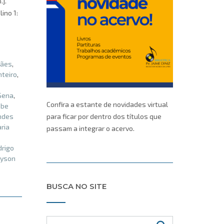
.].
ino 1:
rães
,
teiro
,
 Sena
,
Confira a estante de novidades virtual
abe
andes
para ficar por dentro dos títulos que
ria
passam a integrar o acervo.
drigo
lyson
BUSCA NO SITE