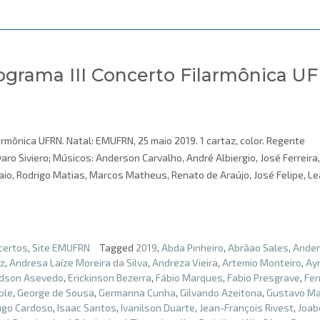
ograma III Concerto Filarmônica U
armônica UFRN. Natal: EMUFRN, 25 maio 2019. 1 cartaz, color. Regente
aro Siviero; Músicos: Anderson Carvalho, André Albiergio, José Ferreira
io, Rodrigo Matias, Marcos Matheus, Renato de Araújo, José Felipe, L
certos
,
Site EMUFRN
Tagged
2019
,
Abda Pinheiro
,
Abrãao Sales
,
Ande
z
,
Andresa Laíze Moreira da Silva
,
Andreza Vieira
,
Artemio Monteiro
,
Ay
idson Asevedo
,
Erickinson Bezerra
,
Fábio Marques
,
Fabio Presgrave
,
Fe
ble
,
George de Sousa
,
Germanna Cunha
,
Gilvando Azeitona
,
Gustavo M
go Cardoso
,
Isaac Santos
,
Ivanilson Duarte
,
Jean-François Rivest
,
Joab