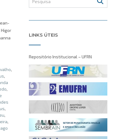
Jean-
 Higor
LINKS ÚTEIS
ohanna
Repositório Institucional – UFRN
valho
,
ius
,
anda
edo
,
e
andes
us
,
eu
,
eira
,
iago