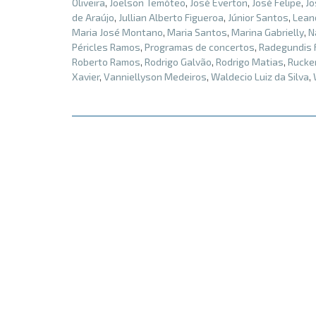
Oliveira
,
Joelson Temóteo
,
José Everton
,
José Felipe
,
Jo
de Araújo
,
Jullian Alberto Figueroa
,
Júnior Santos
,
Lean
Maria José Montano
,
Maria Santos
,
Marina Gabrielly
,
N
Péricles Ramos
,
Programas de concertos
,
Radegundis 
Roberto Ramos
,
Rodrigo Galvão
,
Rodrigo Matias
,
Rucke
Xavier
,
Vanniellyson Medeiros
,
Waldecio Luiz da Silva
,
Posts
navigation