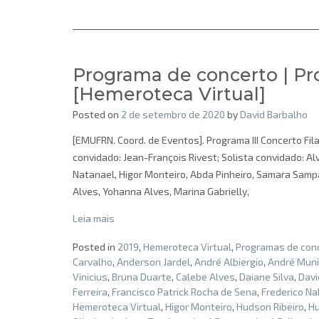
Programa de concerto | Pr
[Hemeroteca Virtual]
Posted on
2 de setembro de 2020
by
David Barbalho
[EMUFRN. Coord. de Eventos]. Programa III Concerto Fil
convidado: Jean-François Rivest; Solista convidado: Alv
Natanael, Higor Monteiro, Abda Pinheiro, Samara Sampa
Alves, Yohanna Alves, Marina Gabrielly,
Leia mais
Posted in
2019
,
Hemeroteca Virtual
,
Programas de con
Carvalho
,
Anderson Jardel
,
André Albiergio
,
André Muni
Vinicius
,
Bruna Duarte
,
Calebe Alves
,
Daiane Silva
,
Dav
Ferreira
,
Francisco Patrick Rocha de Sena
,
Frederico Na
Hemeroteca Virtual
,
Higor Monteiro
,
Hudson Ribeiro
,
Hu