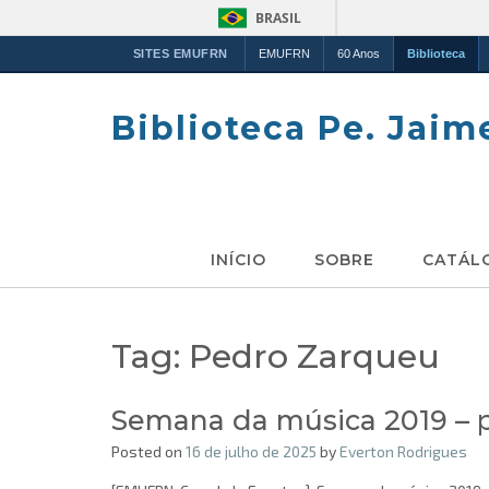
BRASIL
SITES EMUFRN
EMUFRN
60 Anos
Biblioteca
Skip
to
Biblioteca Pe. Jaim
content
INÍCIO
SOBRE
CATÁL
Tag:
Pedro Zarqueu
Semana da música 2019 – p
Posted on
16 de julho de 2025
by
Everton Rodrigues