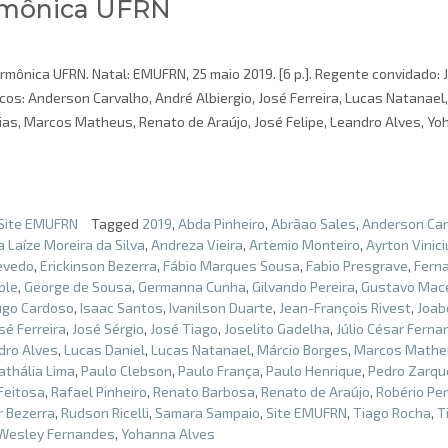
armônica UFRN
armônica UFRN. Natal: EMUFRN, 25 maio 2019. [6 p.]. Regente convidado: 
icos: Anderson Carvalho, André Albiergio, José Ferreira, Lucas Natanael,
ias, Marcos Matheus, Renato de Araújo, José Felipe, Leandro Alves, Y
Site EMUFRN
Tagged
2019
,
Abda Pinheiro
,
Abrãao Sales
,
Anderson Car
 Laíze Moreira da Silva
,
Andreza Vieira
,
Artemio Monteiro
,
Ayrton Vinic
evedo
,
Erickinson Bezerra
,
Fábio Marques Sousa
,
Fabio Presgrave
,
Fern
ble
,
George de Sousa
,
Germanna Cunha
,
Gilvando Pereira
,
Gustavo Mac
go Cardoso
,
Isaac Santos
,
Ivanilson Duarte
,
Jean-François Rivest
,
Joab
sé Ferreira
,
José Sérgio
,
José Tiago
,
Joselito Gadelha
,
Júlio César Fern
dro Alves
,
Lucas Daniel
,
Lucas Natanael
,
Márcio Borges
,
Marcos Mathe
athália Lima
,
Paulo Clebson
,
Paulo França
,
Paulo Henrique
,
Pedro Zarqu
Feitosa
,
Rafael Pinheiro
,
Renato Barbosa
,
Renato de Araújo
,
Robério Per
r Bezerra
,
Rudson Ricelli
,
Samara Sampaio
,
Site EMUFRN
,
Tiago Rocha
,
T
Wesley Fernandes
,
Yohanna Alves