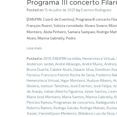
Programa III concerto Fil
Posted on
15 de julho de 2025
by
Everton Rodrigues
[EMUFRN. Coord. de Eventos]. Programa III concerto Fil
François Rivest; Solista convidado: Alvaro Siviero; Mús
Monteiro, Abda Pinheiro, Samara Sampaio, Rodrigo Mat
Alves, Marina Gabrielly, Pedro
Leia mais
Posted in
2019
,
EMUFRN na mídia
,
Hemeroteca Virtual
,
Anderson Jardel
,
André Albiergio
,
André Muniz
,
Andresa
Bruna Duarte
,
Calebe Alves
,
Daiane Silva
,
Davidson As
Ferreira
,
Francisco Patrick Rocha de Sena
,
Frederico Na
Hemeroteca Virtual
,
Higor Monteiro
,
Hudson Ribeiro
,
Hu
Oliveira
,
Joelson Temóteo
,
José Everton
,
José Felipe
,
Jo
de Araújo
,
Jullian Alberto Figueroa
,
Júnior Santos
,
Lean
Maria José Montano
,
Maria Santos
,
Marina Gabrielly
,
N
Péricles Ramos
,
Programas de concertos
,
Radegundis 
Roberto Ramos
,
Rodrigo Galvão
,
Rodrigo Matias
,
Rucke
Xavier
,
Vanniellyson Medeiros
,
Waldecio Luiz da Silva
,