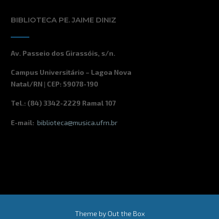
BIBLIOTECA PE. JAIME DINIZ
Av. Passeio dos Girassóis, s/n.
Campus Universitário – Lagoa Nova
Natal/RN | CEP: 59078-190
Tel.: (84) 3342-2229 Ramal 107
E-mail:
biblioteca@musica.ufrn.br
Theme by
Out the Box