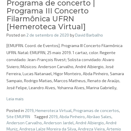
Programa de concerto |
Programa III Concerto
Filarmônica UFRN
[Hemeroteca Virtual]
Posted on
2 de setembro de 2020
by
David Barbalho
[EMUFRN. Coord. de Eventos]. Programa III Concerto Filarmônica
UFRN. Natal: EMUFRN, 25 maio 2019. 1 cartaz, color. Regente
convidado: Jean-François Rivest; Solista convidado: Alvaro
Siviero; Músicos: Anderson Carvalho, André Albiergio, José
Ferreira, Lucas Natanael, Higor Monteiro, Abda Pinheiro, Samara
Sampaio, Rodrigo Matias, Marcos Matheus, Renato de Araújo,
José Felipe, Leandro Alves, Yohanna Alves, Marina Gabrielly,
Leia mais
Posted in
2019
,
Hemeroteca Virtual
,
Programas de concertos
,
Site EMUFRN
Tagged
2019
,
Abda Pinheiro
,
Abrãao Sales
,
Anderson Carvalho
,
Anderson Jardel
,
André Albiergio
,
André
Muniz
,
Andresa Laíze Moreira da Silva
,
Andreza Vieira
,
Artemio