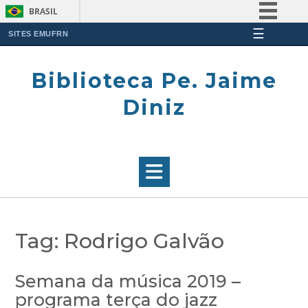
BRASIL
☰
Simplifique!
SITES EMUFRN
Skip
Comunica BR
to
Biblioteca Pe. Jaime
Participe
content
Acesso à informação
Diniz
Legislação
Canais
Tag:
Rodrigo Galvão
Semana da música 2019 –
programa terça do jazz