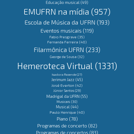
Educação musical
(49)
EMUFRN na mídia
(957)
Escola de Música da UFRN
(193)
Eventos musicais
(119)
Fabio Presgrave
(35)
Fernanda Ferreira
(40)
Filarmônica UFRN
(233)
George de Sousa
(32)
Hemeroteca Virtual
(1331)
Isadora Rezende
(27)
Jerimum Jazz
(45)
José Everton
(42)
Júnior Santos
(29)
Madrigal da UFRN
(55)
Musicais
(30)
Musical
(44)
Paulo Henrique
(40)
Piano
(78)
Programas de concerto
(82)
Programas de concertos
(83)