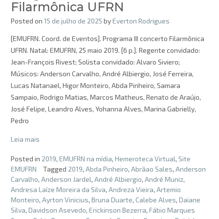
Filarmônica UFRN
Posted on
15 de julho de 2025
by
Everton Rodrigues
[EMUFRN. Coord. de Eventos]. Programa III concerto Filarmônica
UFRN. Natal: EMUFRN, 25 maio 2019. [6 p.]. Regente convidado:
Jean-François Rivest; Solista convidado: Alvaro Siviero;
Músicos: Anderson Carvalho, André Albiergio, José Ferreira,
Lucas Natanael, Higor Monteiro, Abda Pinheiro, Samara
Sampaio, Rodrigo Matias, Marcos Matheus, Renato de Araújo,
José Felipe, Leandro Alves, Yohanna Alves, Marina Gabrielly,
Pedro
Leia mais
Posted in
2019
,
EMUFRN na mídia
,
Hemeroteca Virtual
,
Site
EMUFRN
Tagged
2019
,
Abda Pinheiro
,
Abrãao Sales
,
Anderson
Carvalho
,
Anderson Jardel
,
André Albiergio
,
André Muniz
,
Andresa Laíze Moreira da Silva
,
Andreza Vieira
,
Artemio
Monteiro
,
Ayrton Vinicius
,
Bruna Duarte
,
Calebe Alves
,
Daiane
Silva
,
Davidson Asevedo
,
Erickinson Bezerra
,
Fábio Marques