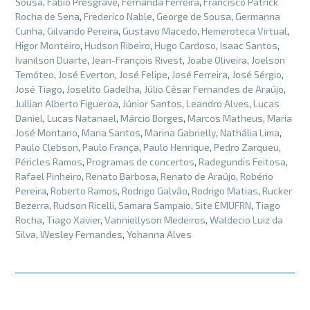
Sousa
,
Fabio Presgrave
,
Fernanda Ferreira
,
Francisco Patrick
Rocha de Sena
,
Frederico Nable
,
George de Sousa
,
Germanna
Cunha
,
Gilvando Pereira
,
Gustavo Macedo
,
Hemeroteca Virtual
,
Higor Monteiro
,
Hudson Ribeiro
,
Hugo Cardoso
,
Isaac Santos
,
Ivanilson Duarte
,
Jean-François Rivest
,
Joabe Oliveira
,
Joelson
Temóteo
,
José Everton
,
José Felipe
,
José Ferreira
,
José Sérgio
,
José Tiago
,
Joselito Gadelha
,
Júlio César Fernandes de Araújo
,
Jullian Alberto Figueroa
,
Júnior Santos
,
Leandro Alves
,
Lucas
Daniel
,
Lucas Natanael
,
Márcio Borges
,
Marcos Matheus
,
Maria
José Montano
,
Maria Santos
,
Marina Gabrielly
,
Nathália Lima
,
Paulo Clebson
,
Paulo França
,
Paulo Henrique
,
Pedro Zarqueu
,
Péricles Ramos
,
Programas de concertos
,
Radegundis Feitosa
,
Rafael Pinheiro
,
Renato Barbosa
,
Renato de Araújo
,
Robério
Pereira
,
Roberto Ramos
,
Rodrigo Galvão
,
Rodrigo Matias
,
Rucker
Bezerra
,
Rudson Ricelli
,
Samara Sampaio
,
Site EMUFRN
,
Tiago
Rocha
,
Tiago Xavier
,
Vanniellyson Medeiros
,
Waldecio Luiz da
Silva
,
Wesley Fernandes
,
Yohanna Alves