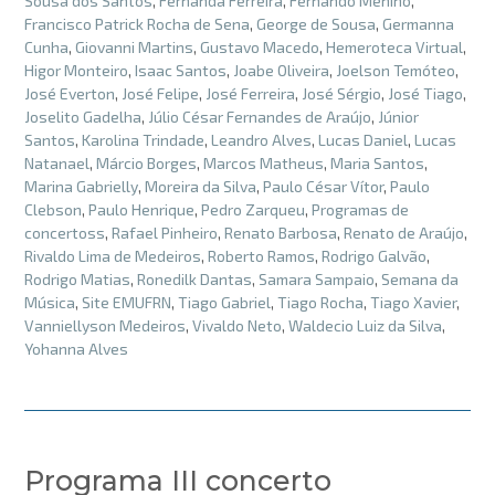
Sousa dos Santos
,
Fernanda Ferreira
,
Fernando Menino
,
Francisco Patrick Rocha de Sena
,
George de Sousa
,
Germanna
Cunha
,
Giovanni Martins
,
Gustavo Macedo
,
Hemeroteca Virtual
,
Higor Monteiro
,
Isaac Santos
,
Joabe Oliveira
,
Joelson Temóteo
,
José Everton
,
José Felipe
,
José Ferreira
,
José Sérgio
,
José Tiago
,
Joselito Gadelha
,
Júlio César Fernandes de Araújo
,
Júnior
Santos
,
Karolina Trindade
,
Leandro Alves
,
Lucas Daniel
,
Lucas
Natanael
,
Márcio Borges
,
Marcos Matheus
,
Maria Santos
,
Marina Gabrielly
,
Moreira da Silva
,
Paulo César Vítor
,
Paulo
Clebson
,
Paulo Henrique
,
Pedro Zarqueu
,
Programas de
concertoss
,
Rafael Pinheiro
,
Renato Barbosa
,
Renato de Araújo
,
Rivaldo Lima de Medeiros
,
Roberto Ramos
,
Rodrigo Galvão
,
Rodrigo Matias
,
Ronedilk Dantas
,
Samara Sampaio
,
Semana da
Música
,
Site EMUFRN
,
Tiago Gabriel
,
Tiago Rocha
,
Tiago Xavier
,
Vanniellyson Medeiros
,
Vivaldo Neto
,
Waldecio Luiz da Silva
,
Yohanna Alves
Programa III concerto