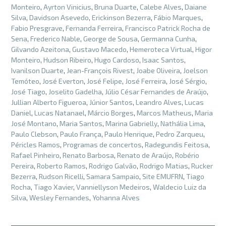
Monteiro
,
Ayrton Vinicius
,
Bruna Duarte
,
Calebe Alves
,
Daiane
Silva
,
Davidson Asevedo
,
Erickinson Bezerra
,
Fábio Marques
,
Fabio Presgrave
,
Fernanda Ferreira
,
Francisco Patrick Rocha de
Sena
,
Frederico Nable
,
George de Sousa
,
Germanna Cunha
,
Gilvando Azeitona
,
Gustavo Macedo
,
Hemeroteca Virtual
,
Higor
Monteiro
,
Hudson Ribeiro
,
Hugo Cardoso
,
Isaac Santos
,
Ivanilson Duarte
,
Jean-François Rivest
,
Joabe Oliveira
,
Joelson
Temóteo
,
José Everton
,
José Felipe
,
José Ferreira
,
José Sérgio
,
José Tiago
,
Joselito Gadelha
,
Júlio César Fernandes de Araújo
,
Jullian Alberto Figueroa
,
Júnior Santos
,
Leandro Alves
,
Lucas
Daniel
,
Lucas Natanael
,
Márcio Borges
,
Marcos Matheus
,
Maria
José Montano
,
Maria Santos
,
Marina Gabrielly
,
Nathália Lima
,
Paulo Clebson
,
Paulo França
,
Paulo Henrique
,
Pedro Zarqueu
,
Péricles Ramos
,
Programas de concertos
,
Radegundis Feitosa
,
Rafael Pinheiro
,
Renato Barbosa
,
Renato de Araújo
,
Robério
Pereira
,
Roberto Ramos
,
Rodrigo Galvão
,
Rodrigo Matias
,
Rucker
Bezerra
,
Rudson Ricelli
,
Samara Sampaio
,
Site EMUFRN
,
Tiago
Rocha
,
Tiago Xavier
,
Vanniellyson Medeiros
,
Waldecio Luiz da
Silva
,
Wesley Fernandes
,
Yohanna Alves