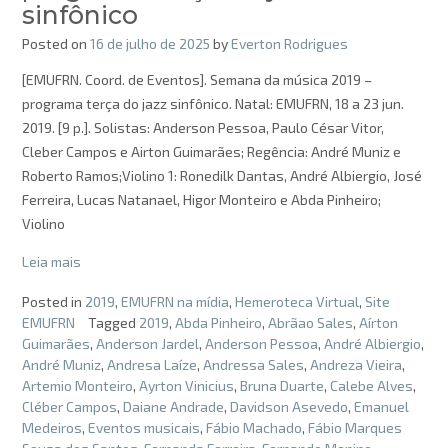
sinfônico
Posted on
16 de julho de 2025
by
Everton Rodrigues
[EMUFRN. Coord. de Eventos]. Semana da música 2019 –
programa terça do jazz sinfônico. Natal: EMUFRN, 18 a 23 jun.
2019. [9 p.]. Solistas: Anderson Pessoa, Paulo César Vitor,
Cleber Campos e Airton Guimarães; Regência: André Muniz e
Roberto Ramos;Violino 1: Ronedilk Dantas, André Albiergio, José
Ferreira, Lucas Natanael, Higor Monteiro e Abda Pinheiro;
Violino
Leia mais
Posted in
2019
,
EMUFRN na mídia
,
Hemeroteca Virtual
,
Site
EMUFRN
Tagged
2019
,
Abda Pinheiro
,
Abrãao Sales
,
Aírton
Guimarães
,
Anderson Jardel
,
Anderson Pessoa
,
André Albiergio
,
André Muniz
,
Andresa Laíze
,
Andressa Sales
,
Andreza Vieira
,
Artemio Monteiro
,
Ayrton Vinicius
,
Bruna Duarte
,
Calebe Alves
,
Cléber Campos
,
Daiane Andrade
,
Davidson Asevedo
,
Emanuel
Medeiros
,
Eventos musicais
,
Fábio Machado
,
Fábio Marques