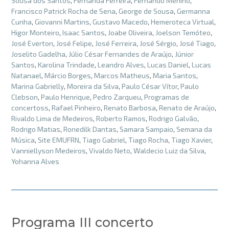
Sousa dos Santos
,
Fernanda Ferreira
,
Fernando Menino
,
Francisco Patrick Rocha de Sena
,
George de Sousa
,
Germanna
Cunha
,
Giovanni Martins
,
Gustavo Macedo
,
Hemeroteca Virtual
,
Higor Monteiro
,
Isaac Santos
,
Joabe Oliveira
,
Joelson Temóteo
,
José Everton
,
José Felipe
,
José Ferreira
,
José Sérgio
,
José Tiago
,
Joselito Gadelha
,
Júlio César Fernandes de Araújo
,
Júnior
Santos
,
Karolina Trindade
,
Leandro Alves
,
Lucas Daniel
,
Lucas
Natanael
,
Márcio Borges
,
Marcos Matheus
,
Maria Santos
,
Marina Gabrielly
,
Moreira da Silva
,
Paulo César Vítor
,
Paulo
Clebson
,
Paulo Henrique
,
Pedro Zarqueu
,
Programas de
concertoss
,
Rafael Pinheiro
,
Renato Barbosa
,
Renato de Araújo
,
Rivaldo Lima de Medeiros
,
Roberto Ramos
,
Rodrigo Galvão
,
Rodrigo Matias
,
Ronedilk Dantas
,
Samara Sampaio
,
Semana da
Música
,
Site EMUFRN
,
Tiago Gabriel
,
Tiago Rocha
,
Tiago Xavier
,
Vanniellyson Medeiros
,
Vivaldo Neto
,
Waldecio Luiz da Silva
,
Yohanna Alves
Programa III concerto