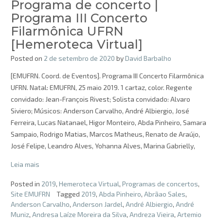
Programa de concerto |
Programa III Concerto
Filarmônica UFRN
[Hemeroteca Virtual]
Posted on
2 de setembro de 2020
by
David Barbalho
[EMUFRN. Coord. de Eventos]. Programa III Concerto Filarmônica
UFRN. Natal: EMUFRN, 25 maio 2019. 1 cartaz, color. Regente
convidado: Jean-François Rivest; Solista convidado: Alvaro
Siviero; Músicos: Anderson Carvalho, André Albiergio, José
Ferreira, Lucas Natanael, Higor Monteiro, Abda Pinheiro, Samara
Sampaio, Rodrigo Matias, Marcos Matheus, Renato de Araújo,
José Felipe, Leandro Alves, Yohanna Alves, Marina Gabrielly,
Leia mais
Posted in
2019
,
Hemeroteca Virtual
,
Programas de concertos
,
Site EMUFRN
Tagged
2019
,
Abda Pinheiro
,
Abrãao Sales
,
Anderson Carvalho
,
Anderson Jardel
,
André Albiergio
,
André
Muniz
,
Andresa Laíze Moreira da Silva
,
Andreza Vieira
,
Artemio