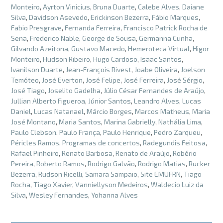
Monteiro
,
Ayrton Vinicius
,
Bruna Duarte
,
Calebe Alves
,
Daiane
Silva
,
Davidson Asevedo
,
Erickinson Bezerra
,
Fábio Marques
,
Fabio Presgrave
,
Fernanda Ferreira
,
Francisco Patrick Rocha de
Sena
,
Frederico Nable
,
George de Sousa
,
Germanna Cunha
,
Gilvando Azeitona
,
Gustavo Macedo
,
Hemeroteca Virtual
,
Higor
Monteiro
,
Hudson Ribeiro
,
Hugo Cardoso
,
Isaac Santos
,
Ivanilson Duarte
,
Jean-François Rivest
,
Joabe Oliveira
,
Joelson
Temóteo
,
José Everton
,
José Felipe
,
José Ferreira
,
José Sérgio
,
José Tiago
,
Joselito Gadelha
,
Júlio César Fernandes de Araújo
,
Jullian Alberto Figueroa
,
Júnior Santos
,
Leandro Alves
,
Lucas
Daniel
,
Lucas Natanael
,
Márcio Borges
,
Marcos Matheus
,
Maria
José Montano
,
Maria Santos
,
Marina Gabrielly
,
Nathália Lima
,
Paulo Clebson
,
Paulo França
,
Paulo Henrique
,
Pedro Zarqueu
,
Péricles Ramos
,
Programas de concertos
,
Radegundis Feitosa
,
Rafael Pinheiro
,
Renato Barbosa
,
Renato de Araújo
,
Robério
Pereira
,
Roberto Ramos
,
Rodrigo Galvão
,
Rodrigo Matias
,
Rucker
Bezerra
,
Rudson Ricelli
,
Samara Sampaio
,
Site EMUFRN
,
Tiago
Rocha
,
Tiago Xavier
,
Vanniellyson Medeiros
,
Waldecio Luiz da
Silva
,
Wesley Fernandes
,
Yohanna Alves