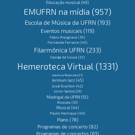
Educação musical
(49)
EMUFRN na mídia
(957)
Escola de Música da UFRN
(193)
Eventos musicais
(119)
Fabio Presgrave
(35)
Fernanda Ferreira
(40)
Filarmônica UFRN
(233)
George de Sousa
(32)
Hemeroteca Virtual
(1331)
Isadora Rezende
(27)
Jerimum Jazz
(45)
José Everton
(42)
Júnior Santos
(29)
Madrigal da UFRN
(55)
Musicais
(30)
Musical
(44)
Paulo Henrique
(40)
Piano
(78)
Programas de concerto
(82)
Programas de concertos
(83)