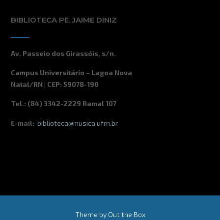
BIBLIOTECA PE. JAIME DINIZ
Av. Passeio dos Girassóis, s/n.
Campus Universitário – Lagoa Nova
Natal/RN | CEP: 59078-190
Tel.: (84) 3342-2229 Ramal 107
E-mail:
biblioteca@musica.ufrn.br
Theme by
Out the Box