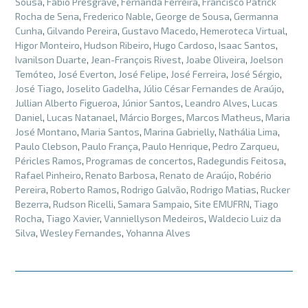
Sousa
,
Fabio Presgrave
,
Fernanda Ferreira
,
Francisco Patrick
Rocha de Sena
,
Frederico Nable
,
George de Sousa
,
Germanna
Cunha
,
Gilvando Pereira
,
Gustavo Macedo
,
Hemeroteca Virtual
,
Higor Monteiro
,
Hudson Ribeiro
,
Hugo Cardoso
,
Isaac Santos
,
Ivanilson Duarte
,
Jean-François Rivest
,
Joabe Oliveira
,
Joelson
Temóteo
,
José Everton
,
José Felipe
,
José Ferreira
,
José Sérgio
,
José Tiago
,
Joselito Gadelha
,
Júlio César Fernandes de Araújo
,
Jullian Alberto Figueroa
,
Júnior Santos
,
Leandro Alves
,
Lucas
Daniel
,
Lucas Natanael
,
Márcio Borges
,
Marcos Matheus
,
Maria
José Montano
,
Maria Santos
,
Marina Gabrielly
,
Nathália Lima
,
Paulo Clebson
,
Paulo França
,
Paulo Henrique
,
Pedro Zarqueu
,
Péricles Ramos
,
Programas de concertos
,
Radegundis Feitosa
,
Rafael Pinheiro
,
Renato Barbosa
,
Renato de Araújo
,
Robério
Pereira
,
Roberto Ramos
,
Rodrigo Galvão
,
Rodrigo Matias
,
Rucker
Bezerra
,
Rudson Ricelli
,
Samara Sampaio
,
Site EMUFRN
,
Tiago
Rocha
,
Tiago Xavier
,
Vanniellyson Medeiros
,
Waldecio Luiz da
Silva
,
Wesley Fernandes
,
Yohanna Alves