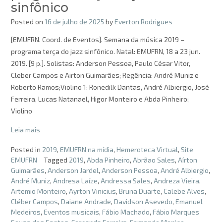
sinfônico
Posted on
16 de julho de 2025
by
Everton Rodrigues
[EMUFRN. Coord. de Eventos]. Semana da música 2019 –
programa terça do jazz sinfônico. Natal: EMUFRN, 18 a 23 jun.
2019. [9 p.]. Solistas: Anderson Pessoa, Paulo César Vitor,
Cleber Campos e Airton Guimarães; Regência: André Muniz e
Roberto Ramos;Violino 1: Ronedilk Dantas, André Albiergio, José
Ferreira, Lucas Natanael, Higor Monteiro e Abda Pinheiro;
Violino
Leia mais
Posted in
2019
,
EMUFRN na mídia
,
Hemeroteca Virtual
,
Site
EMUFRN
Tagged
2019
,
Abda Pinheiro
,
Abrãao Sales
,
Aírton
Guimarães
,
Anderson Jardel
,
Anderson Pessoa
,
André Albiergio
,
André Muniz
,
Andresa Laíze
,
Andressa Sales
,
Andreza Vieira
,
Artemio Monteiro
,
Ayrton Vinicius
,
Bruna Duarte
,
Calebe Alves
,
Cléber Campos
,
Daiane Andrade
,
Davidson Asevedo
,
Emanuel
Medeiros
,
Eventos musicais
,
Fábio Machado
,
Fábio Marques