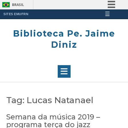
BRASIL
☰
Simplifique!
SITES EMUFRN
Skip
Comunica BR
to
Biblioteca Pe. Jaime
Participe
content
Acesso à informação
Diniz
Legislação
Canais
Tag:
Lucas Natanael
Semana da música 2019 –
programa terça do jazz