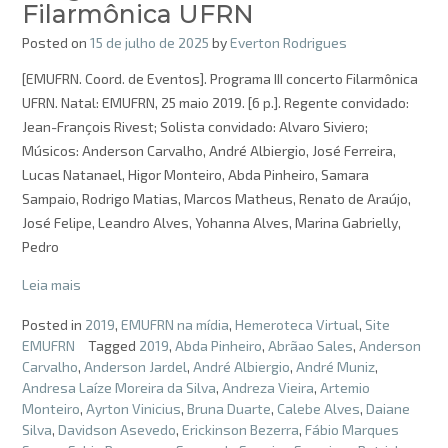
Filarmônica UFRN
Posted on
15 de julho de 2025
by
Everton Rodrigues
[EMUFRN. Coord. de Eventos]. Programa III concerto Filarmônica
UFRN. Natal: EMUFRN, 25 maio 2019. [6 p.]. Regente convidado:
Jean-François Rivest; Solista convidado: Alvaro Siviero;
Músicos: Anderson Carvalho, André Albiergio, José Ferreira,
Lucas Natanael, Higor Monteiro, Abda Pinheiro, Samara
Sampaio, Rodrigo Matias, Marcos Matheus, Renato de Araújo,
José Felipe, Leandro Alves, Yohanna Alves, Marina Gabrielly,
Pedro
Leia mais
Posted in
2019
,
EMUFRN na mídia
,
Hemeroteca Virtual
,
Site
EMUFRN
Tagged
2019
,
Abda Pinheiro
,
Abrãao Sales
,
Anderson
Carvalho
,
Anderson Jardel
,
André Albiergio
,
André Muniz
,
Andresa Laíze Moreira da Silva
,
Andreza Vieira
,
Artemio
Monteiro
,
Ayrton Vinicius
,
Bruna Duarte
,
Calebe Alves
,
Daiane
Silva
,
Davidson Asevedo
,
Erickinson Bezerra
,
Fábio Marques