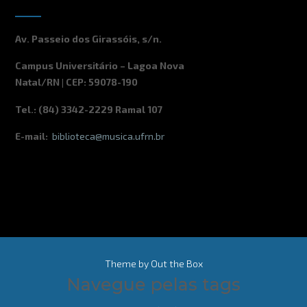
Av. Passeio dos Girassóis, s/n.
Campus Universitário – Lagoa Nova
Natal/RN | CEP: 59078-190
Tel.: (84) 3342-2229 Ramal 107
E-mail:
biblioteca@musica.ufrn.br
Theme by
Out the Box
Navegue pelas tags