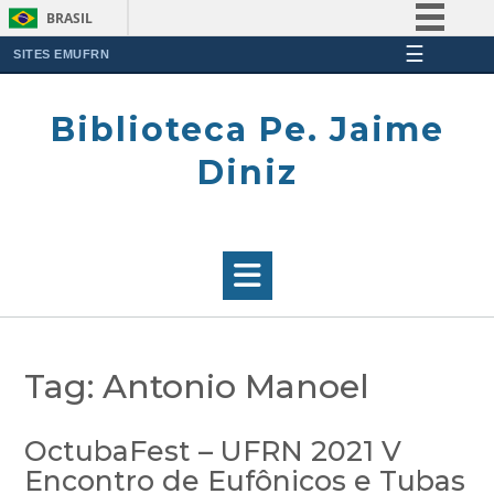
BRASIL
☰
Simplifique!
SITES EMUFRN
Skip
Comunica BR
to
Biblioteca Pe. Jaime
Participe
content
Acesso à informação
Diniz
Legislação
Canais
Tag:
Antonio Manoel
OctubaFest – UFRN 2021 V
Encontro de Eufônicos e Tubas