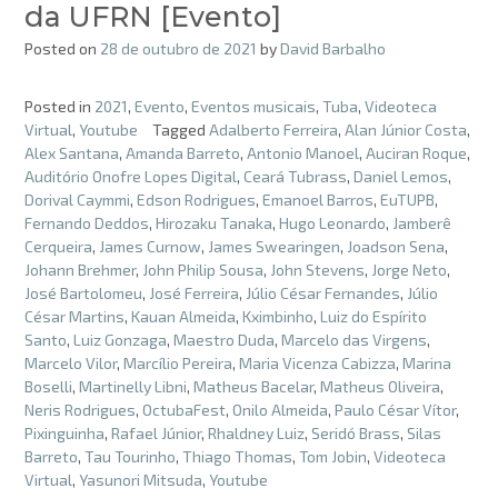
da UFRN [Evento]
Posted on
28 de outubro de 2021
by
David Barbalho
Posted in
2021
,
Evento
,
Eventos musicais
,
Tuba
,
Videoteca
Virtual
,
Youtube
Tagged
Adalberto Ferreira
,
Alan Júnior Costa
,
Alex Santana
,
Amanda Barreto
,
Antonio Manoel
,
Auciran Roque
,
Auditório Onofre Lopes Digital
,
Ceará Tubrass
,
Daniel Lemos
,
Dorival Caymmi
,
Edson Rodrigues
,
Emanoel Barros
,
EuTUPB
,
Fernando Deddos
,
Hirozaku Tanaka
,
Hugo Leonardo
,
Jamberê
Cerqueira
,
James Curnow
,
James Swearingen
,
Joadson Sena
,
Johann Brehmer
,
John Philip Sousa
,
John Stevens
,
Jorge Neto
,
José Bartolomeu
,
José Ferreira
,
Júlio César Fernandes
,
Júlio
César Martins
,
Kauan Almeida
,
Kximbinho
,
Luiz do Espírito
Santo
,
Luiz Gonzaga
,
Maestro Duda
,
Marcelo das Virgens
,
Marcelo Vilor
,
Marcílio Pereira
,
Maria Vicenza Cabizza
,
Marina
Boselli
,
Martinelly Libni
,
Matheus Bacelar
,
Matheus Oliveira
,
Neris Rodrigues
,
OctubaFest
,
Onilo Almeida
,
Paulo César Vítor
,
Pixinguinha
,
Rafael Júnior
,
Rhaldney Luiz
,
Seridó Brass
,
Silas
Barreto
,
Tau Tourinho
,
Thiago Thomas
,
Tom Jobin
,
Videoteca
Virtual
,
Yasunori Mitsuda
,
Youtube