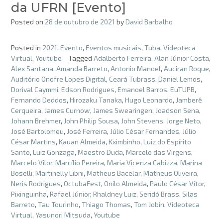
da UFRN [Evento]
Posted on
28 de outubro de 2021
by
David Barbalho
Posted in
2021
,
Evento
,
Eventos musicais
,
Tuba
,
Videoteca
Virtual
,
Youtube
Tagged
Adalberto Ferreira
,
Alan Júnior Costa
,
Alex Santana
,
Amanda Barreto
,
Antonio Manoel
,
Auciran Roque
,
Auditório Onofre Lopes Digital
,
Ceará Tubrass
,
Daniel Lemos
,
Dorival Caymmi
,
Edson Rodrigues
,
Emanoel Barros
,
EuTUPB
,
Fernando Deddos
,
Hirozaku Tanaka
,
Hugo Leonardo
,
Jamberê
Cerqueira
,
James Curnow
,
James Swearingen
,
Joadson Sena
,
Johann Brehmer
,
John Philip Sousa
,
John Stevens
,
Jorge Neto
,
José Bartolomeu
,
José Ferreira
,
Júlio César Fernandes
,
Júlio
César Martins
,
Kauan Almeida
,
Kximbinho
,
Luiz do Espírito
Santo
,
Luiz Gonzaga
,
Maestro Duda
,
Marcelo das Virgens
,
Marcelo Vilor
,
Marcílio Pereira
,
Maria Vicenza Cabizza
,
Marina
Boselli
,
Martinelly Libni
,
Matheus Bacelar
,
Matheus Oliveira
,
Neris Rodrigues
,
OctubaFest
,
Onilo Almeida
,
Paulo César Vítor
,
Pixinguinha
,
Rafael Júnior
,
Rhaldney Luiz
,
Seridó Brass
,
Silas
Barreto
,
Tau Tourinho
,
Thiago Thomas
,
Tom Jobin
,
Videoteca
Virtual
,
Yasunori Mitsuda
,
Youtube