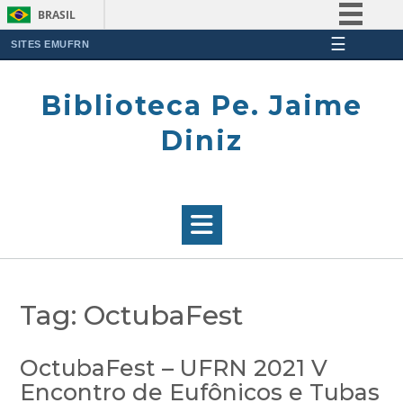
BRASIL
☰
Simplifique!
SITES EMUFRN
Skip
Comunica BR
to
Biblioteca Pe. Jaime
Participe
content
Acesso à informação
Diniz
Legislação
Canais
Tag:
OctubaFest
OctubaFest – UFRN 2021 V
Encontro de Eufônicos e Tubas