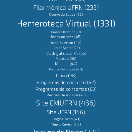
Filarmônica UFRN
(233)
George de Sousa
(32)
Hemeroteca Virtual
(1331)
Isadora Rezende
(27)
Jerimum Jazz
(45)
José Everton
(42)
Júnior Santos
(29)
Madrigal da UFRN
(55)
Musicais
(30)
Musical
(44)
Paulo Henrique
(40)
Piano
(78)
Programas de concerto
(82)
Programas de concertos
(83)
Recitais de música
(41)
Site EMUFRN
(436)
Site UFRN
(146)
Tiago Rocha
(41)
Tiago Xavier
(43)
Tribuna do Norte
(375)