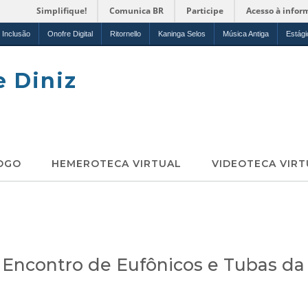
Simplifique!
Comunica BR
Participe
Acesso à infor
Inclusão
Onofre Digital
Ritornello
Kaninga Selos
Música Antiga
Estági
e Diniz
OGO
HEMEROTECA VIRTUAL
VIDEOTECA VIRT
 Encontro de Eufônicos e Tubas da