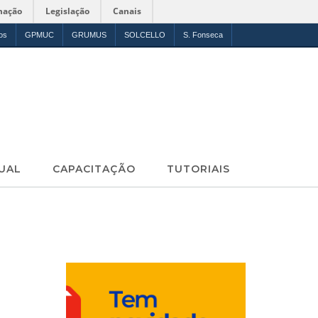
mação
Legislação
Canais
os
GPMUC
GRUMUS
SOLCELLO
S. Fonseca
UAL
CAPACITAÇÃO
TUTORIAIS