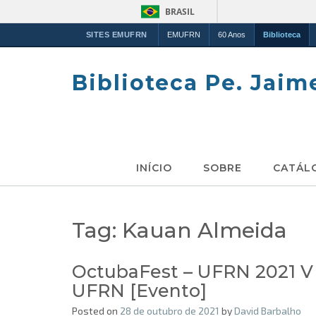
BRASIL
SITES EMUFRN
EMUFRN
60 Anos
Biblioteca
Skip
to
Biblioteca Pe. Jaim
content
INÍCIO
SOBRE
CATÁL
Tag:
Kauan Almeida
OctubaFest – UFRN 2021 V
UFRN [Evento]
Posted on
28 de outubro de 2021
by
David Barbalho