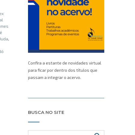
ex
al
ames
é
Duda
,
dó
Confira a estante de novidades virtual
para ficar por dentro dos títulos que
passam a integrar o acervo.
BUSCA NO SITE