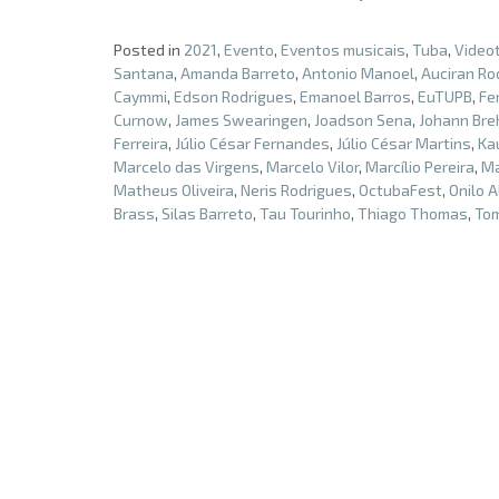
Posted in
2021
,
Evento
,
Eventos musicais
,
Tuba
,
Videot
Santana
,
Amanda Barreto
,
Antonio Manoel
,
Auciran Ro
Caymmi
,
Edson Rodrigues
,
Emanoel Barros
,
EuTUPB
,
Fe
Curnow
,
James Swearingen
,
Joadson Sena
,
Johann Bre
Ferreira
,
Júlio César Fernandes
,
Júlio César Martins
,
Ka
Marcelo das Virgens
,
Marcelo Vilor
,
Marcílio Pereira
,
Ma
Matheus Oliveira
,
Neris Rodrigues
,
OctubaFest
,
Onilo 
Brass
,
Silas Barreto
,
Tau Tourinho
,
Thiago Thomas
,
Tom