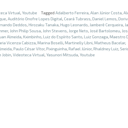
eca Virtual
,
Youtube
Tagged
Adalberto Ferreira
,
Alan Júnior Costa
,
Al
que
,
Auditório Onofre Lopes Digital
,
Ceará Tubrass
,
Daniel Lemos
,
Doriv
rnando Deddos
,
Hirozaku Tanaka
,
Hugo Leonardo
,
Jamberê Cerqueira
,
J
hmer
,
John Philip Sousa
,
John Stevens
,
Jorge Neto
,
José Bartolomeu
,
Jos
uan Almeida
,
Kximbinho
,
Luiz do Espírito Santo
,
Luiz Gonzaga
,
Maestro 
ria Vicenza Cabizza
,
Marina Boselli
,
Martinelly Libni
,
Matheus Bacelar
,
Almeida
,
Paulo César Vítor
,
Pixinguinha
,
Rafael Júnior
,
Rhaldney Luiz
,
Seri
 Jobin
,
Videoteca Virtual
,
Yasunori Mitsuda
,
Youtube