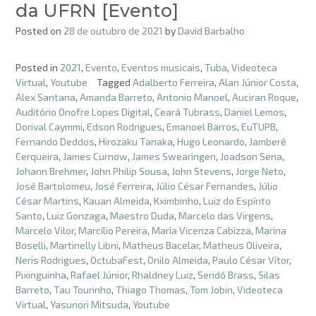
da UFRN [Evento]
Posted on
28 de outubro de 2021
by
David Barbalho
Posted in
2021
,
Evento
,
Eventos musicais
,
Tuba
,
Videoteca
Virtual
,
Youtube
Tagged
Adalberto Ferreira
,
Alan Júnior Costa
,
Alex Santana
,
Amanda Barreto
,
Antonio Manoel
,
Auciran Roque
,
Auditório Onofre Lopes Digital
,
Ceará Tubrass
,
Daniel Lemos
,
Dorival Caymmi
,
Edson Rodrigues
,
Emanoel Barros
,
EuTUPB
,
Fernando Deddos
,
Hirozaku Tanaka
,
Hugo Leonardo
,
Jamberê
Cerqueira
,
James Curnow
,
James Swearingen
,
Joadson Sena
,
Johann Brehmer
,
John Philip Sousa
,
John Stevens
,
Jorge Neto
,
José Bartolomeu
,
José Ferreira
,
Júlio César Fernandes
,
Júlio
César Martins
,
Kauan Almeida
,
Kximbinho
,
Luiz do Espírito
Santo
,
Luiz Gonzaga
,
Maestro Duda
,
Marcelo das Virgens
,
Marcelo Vilor
,
Marcílio Pereira
,
Maria Vicenza Cabizza
,
Marina
Boselli
,
Martinelly Libni
,
Matheus Bacelar
,
Matheus Oliveira
,
Neris Rodrigues
,
OctubaFest
,
Onilo Almeida
,
Paulo César Vítor
,
Pixinguinha
,
Rafael Júnior
,
Rhaldney Luiz
,
Seridó Brass
,
Silas
Barreto
,
Tau Tourinho
,
Thiago Thomas
,
Tom Jobin
,
Videoteca
Virtual
,
Yasunori Mitsuda
,
Youtube