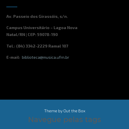
Av. Passeio dos Girassóis, s/n.
Campus Universitário – Lagoa Nova
Natal/RN | CEP: 59078-190
Tel.: (84) 3342-2229 Ramal 107
E-mail:
biblioteca@musica.ufrn.br
Theme by
Out the Box
Navegue pelas tags