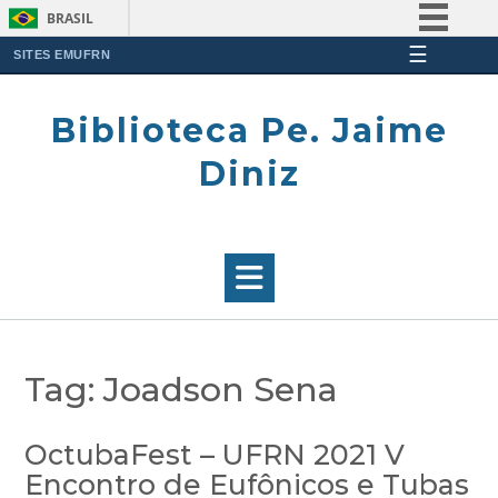
BRASIL
☰
Simplifique!
SITES EMUFRN
Skip
Comunica BR
to
Biblioteca Pe. Jaime
Participe
content
Acesso à informação
Diniz
Legislação
Canais
Tag:
Joadson Sena
OctubaFest – UFRN 2021 V
Encontro de Eufônicos e Tubas