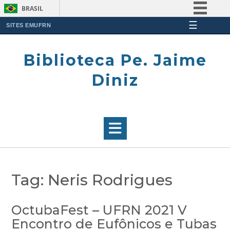
BRASIL
☰
Simplifique!
SITES EMUFRN
Skip
Comunica BR
to
Biblioteca Pe. Jaime
Participe
content
Acesso à informação
Diniz
Legislação
Canais
Tag:
Neris Rodrigues
OctubaFest – UFRN 2021 V
Encontro de Eufônicos e Tubas