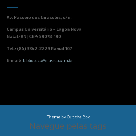
Av. Passeio dos Girassóis, s/n.
Campus Universitário – Lagoa Nova
Natal/RN | CEP: 59078-190
Tel.: (84) 3342-2229 Ramal 107
E-mail:
biblioteca@musica.ufrn.br
Theme by
Out the Box
Navegue pelas tags