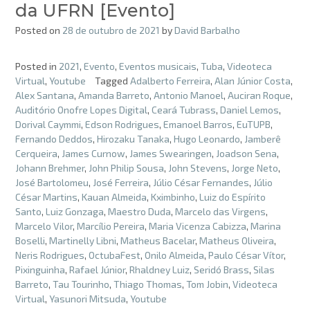
da UFRN [Evento]
Posted on
28 de outubro de 2021
by
David Barbalho
Posted in
2021
,
Evento
,
Eventos musicais
,
Tuba
,
Videoteca
Virtual
,
Youtube
Tagged
Adalberto Ferreira
,
Alan Júnior Costa
,
Alex Santana
,
Amanda Barreto
,
Antonio Manoel
,
Auciran Roque
,
Auditório Onofre Lopes Digital
,
Ceará Tubrass
,
Daniel Lemos
,
Dorival Caymmi
,
Edson Rodrigues
,
Emanoel Barros
,
EuTUPB
,
Fernando Deddos
,
Hirozaku Tanaka
,
Hugo Leonardo
,
Jamberê
Cerqueira
,
James Curnow
,
James Swearingen
,
Joadson Sena
,
Johann Brehmer
,
John Philip Sousa
,
John Stevens
,
Jorge Neto
,
José Bartolomeu
,
José Ferreira
,
Júlio César Fernandes
,
Júlio
César Martins
,
Kauan Almeida
,
Kximbinho
,
Luiz do Espírito
Santo
,
Luiz Gonzaga
,
Maestro Duda
,
Marcelo das Virgens
,
Marcelo Vilor
,
Marcílio Pereira
,
Maria Vicenza Cabizza
,
Marina
Boselli
,
Martinelly Libni
,
Matheus Bacelar
,
Matheus Oliveira
,
Neris Rodrigues
,
OctubaFest
,
Onilo Almeida
,
Paulo César Vítor
,
Pixinguinha
,
Rafael Júnior
,
Rhaldney Luiz
,
Seridó Brass
,
Silas
Barreto
,
Tau Tourinho
,
Thiago Thomas
,
Tom Jobin
,
Videoteca
Virtual
,
Yasunori Mitsuda
,
Youtube