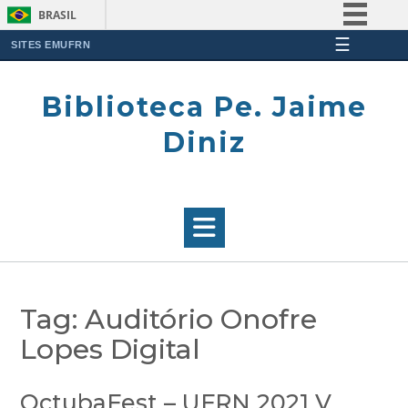
BRASIL
☰
Simplifique!
SITES EMUFRN
Skip
Comunica BR
to
Biblioteca Pe. Jaime
Participe
content
Acesso à informação
Diniz
Legislação
Canais
Tag:
Auditório Onofre
Lopes Digital
OctubaFest – UFRN 2021 V