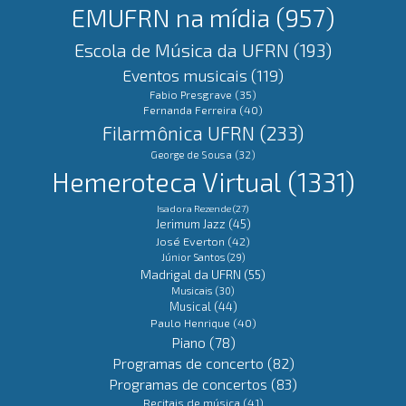
EMUFRN na mídia
(957)
Escola de Música da UFRN
(193)
Eventos musicais
(119)
Fabio Presgrave
(35)
Fernanda Ferreira
(40)
Filarmônica UFRN
(233)
George de Sousa
(32)
Hemeroteca Virtual
(1331)
Isadora Rezende
(27)
Jerimum Jazz
(45)
José Everton
(42)
Júnior Santos
(29)
Madrigal da UFRN
(55)
Musicais
(30)
Musical
(44)
Paulo Henrique
(40)
Piano
(78)
Programas de concerto
(82)
Programas de concertos
(83)
Recitais de música
(41)