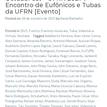
Encontro de Eufônicos e Tubas
da UFRN [Evento]
Posted on
28 de outubro de 2021
by
David Barbalho
Posted in
2021
,
Evento
,
Eventos musicais
,
Tuba
,
Videoteca
Virtual
,
Youtube
Tagged
Adalberto Ferreira
,
Alan Júnior Costa
,
Alex Santana
,
Amanda Barreto
,
Antonio Manoel
,
Auciran Roque
,
Auditório Onofre Lopes Digital
,
Ceará Tubrass
,
Daniel Lemos
,
Dorival Caymmi
,
Edson Rodrigues
,
Emanoel Barros
,
EuTUPB
,
Fernando Deddos
,
Hirozaku Tanaka
,
Hugo Leonardo
,
Jamberê
Cerqueira
,
James Curnow
,
James Swearingen
,
Joadson Sena
,
Johann Brehmer
,
John Philip Sousa
,
John Stevens
,
Jorge Neto
,
José Bartolomeu
,
José Ferreira
,
Júlio César Fernandes
,
Júlio
César Martins
,
Kauan Almeida
,
Kximbinho
,
Luiz do Espírito
Santo
,
Luiz Gonzaga
,
Maestro Duda
,
Marcelo das Virgens
,
Marcelo Vilor
,
Marcílio Pereira
,
Maria Vicenza Cabizza
,
Marina
Boselli
,
Martinelly Libni
,
Matheus Bacelar
,
Matheus Oliveira
,
Neris Rodrigues
,
OctubaFest
,
Onilo Almeida
,
Paulo César Vítor
,
Pixinguinha
,
Rafael Júnior
,
Rhaldney Luiz
,
Seridó Brass
,
Silas
Barreto
,
Tau Tourinho
,
Thiago Thomas
,
Tom Jobin
,
Videoteca