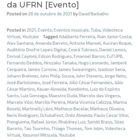
da UFRN [Evento]
Posted on
28 de outubro de 2021
by
David Barbalho
Posted in
2021
,
Evento
,
Eventos musicais
,
Tuba
,
Videoteca
Virtual
,
Youtube
Tagged
Adalberto Ferreira
,
Alan Júnior Costa
,
Alex Santana
,
Amanda Barreto
,
Antonio Manoel
,
Auciran Roque
,
Auditório Onofre Lopes Digital
,
Ceará Tubrass
,
Daniel Lemos
,
Dorival Caymmi
,
Edson Rodrigues
,
Emanoel Barros
,
EuTUPB
,
Fernando Deddos
,
Hirozaku Tanaka
,
Hugo Leonardo
,
Jamberê
Cerqueira
,
James Curnow
,
James Swearingen
,
Joadson Sena
,
Johann Brehmer
,
John Philip Sousa
,
John Stevens
,
Jorge Neto
,
José Bartolomeu
,
José Ferreira
,
Júlio César Fernandes
,
Júlio
César Martins
,
Kauan Almeida
,
Kximbinho
,
Luiz do Espírito
Santo
,
Luiz Gonzaga
,
Maestro Duda
,
Marcelo das Virgens
,
Marcelo Vilor
,
Marcílio Pereira
,
Maria Vicenza Cabizza
,
Marina
Boselli
,
Martinelly Libni
,
Matheus Bacelar
,
Matheus Oliveira
,
Neris Rodrigues
,
OctubaFest
,
Onilo Almeida
,
Paulo César Vítor
,
Pixinguinha
,
Rafael Júnior
,
Rhaldney Luiz
,
Seridó Brass
,
Silas
Barreto
,
Tau Tourinho
,
Thiago Thomas
,
Tom Jobin
,
Videoteca
Virtual
,
Yasunori Mitsuda
,
Youtube