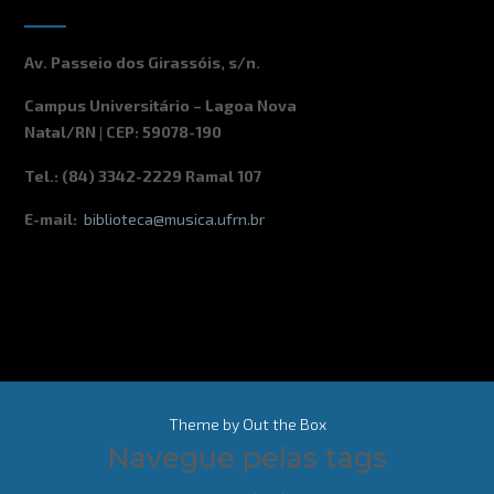
Av. Passeio dos Girassóis, s/n.
Campus Universitário – Lagoa Nova
Natal/RN | CEP: 59078-190
Tel.: (84) 3342-2229 Ramal 107
E-mail:
biblioteca@musica.ufrn.br
Theme by
Out the Box
Navegue pelas tags