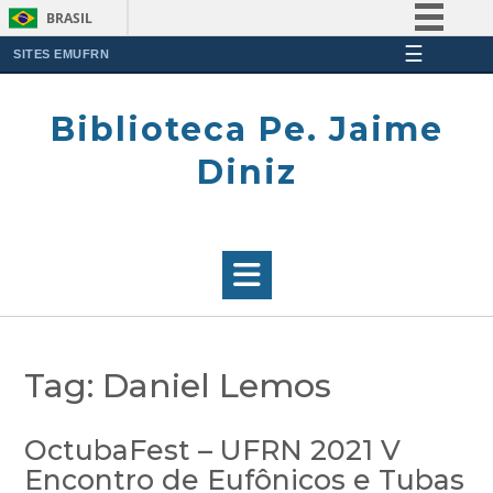
BRASIL
☰
Simplifique!
SITES EMUFRN
Skip
Comunica BR
to
Biblioteca Pe. Jaime
Participe
content
Acesso à informação
Diniz
Legislação
Canais
Tag:
Daniel Lemos
OctubaFest – UFRN 2021 V
Encontro de Eufônicos e Tubas