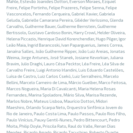
Mahle
,
Estevão Joanides Dottori
,
Everson Moraes
,
Ezquiel
Freire
,
Felipe Portinho
,
Felipe Prazeres
,
Felipe Senna
,
Felipe
Vasconcelos
,
Fernando Cerqueira
,
Gabriel Xavier
,
Gabriela
Geluda
,
Gabrielle Camarana Pereira
,
Giliéder Veríssimo
,
Glenda
Carvalho
,
Guilherme Bauer
,
Guilherme Bernstein
,
Guilherme
Bertissolo
,
Gustavo Cardoso Bonin
,
Harry Crowl
,
Helder Oliveira
,
Helena Piccazio
,
Henrique David Korenchendler
,
Hugo Pilger
,
Igor
Leão Maia
,
Ingrid Barancoski
,
Ivan Paparguerius
,
James Correa
,
Janaína Salles
,
João Guilherme Ripper
,
João Luiz Areias
,
Jonatas
Weima
,
Jorge Antunes
,
José Stanek
,
Josiane Kevorkian
,
Juliana
Bravim
,
Julio Draghi
,
Lauro Césa Pecktor
,
Léa Freire
,
Léa Silva de
Carvalho Freire
,
Luigi Antonio Irlandini
,
Luis Eduardo Castelões
,
Luísa de Castro
,
Luiz Carlos Csekö
,
Luiz Serralheiro
,
Marcelo
Bellini
,
Marcelo Carneiro de Lima
,
Márcio Guelber
,
Marco Feitosa
,
Marcos Nogueira
,
Maria Di Cavalcanti
,
Maria Helena Rosas
Fernandes
,
Marina Spoladore
,
Mário Silva
,
Marisa Rezende
,
Marlos Nobre
,
Mateus Lisboa
,
Maurício Dottori
,
Midori
Maeshiro
,
Orlando Scarpa Neto
,
Orquestra Sinfônica Jovem do
Rio de Janeiro
,
Paulo Costa Lima
,
Paulo Passos
,
Paulo Rios Filho
,
Paulo Vinícius
,
Pauxy Gentil-Nunes
,
Pedro Bittencourt
,
Pedro
Moita
,
Philip Doyle
,
Priscila Rato
,
Raul do Valle
,
Renan Dias
Mendes
,
Ricardo Amado
,
Ricardo Tacuchian
,
Roberto Duarte
,