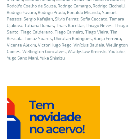
Rodolfo Coelho de Souza
,
Rodrigo Camargo
,
Rodrigo Cicchelli
,
Rodrigo Favaro
,
Rodrigo Prado
,
Ronaldo Miranda
,
Samuel
Passos
,
Sergio Kafejian
,
Silvio Ferraz
,
Sofia Ceccato
,
Tamara
Ujakova
,
Tatiana Dumas
,
Thais Bacellar
,
Thiago Neves
,
Thiago
Santo
,
Tiago Calderano
,
Tiago Carneiro
,
Tiago Vieira
,
Tim
Rescala
,
Tomaz Soares
,
Ubiratan Rodrigues
,
Vanja Ferreira
,
Vicente Alexim
,
Victor Hugo Rego
,
Vinícius Baldaia
,
Wellington
Gomes
,
Wellington Gonçalves
,
Wladyslaw Kreinski
,
Youtube
,
Yugo Sano Mani
,
Yuka Shimizu