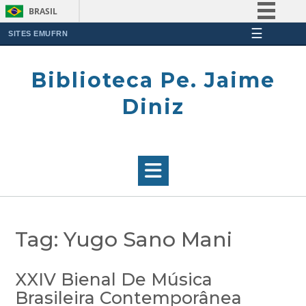
BRASIL
☰
Simplifique!
SITES EMUFRN
Skip
Comunica BR
to
Biblioteca Pe. Jaime
Participe
content
Acesso à informação
Diniz
Legislação
Canais
Tag:
Yugo Sano Mani
XXIV Bienal De Música
Brasileira Contemporânea