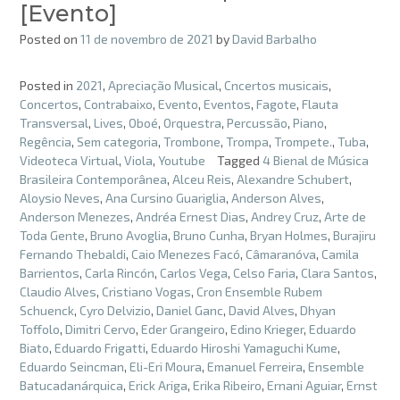
[Evento]
Posted on
11 de novembro de 2021
by
David Barbalho
Posted in
2021
,
Apreciação Musical
,
Cncertos musicais
,
Concertos
,
Contrabaixo
,
Evento
,
Eventos
,
Fagote
,
Flauta
Transversal
,
Lives
,
Oboé
,
Orquestra
,
Percussão
,
Piano
,
Regência
,
Sem categoria
,
Trombone
,
Trompa
,
Trompete.
,
Tuba
,
Videoteca Virtual
,
Viola
,
Youtube
Tagged
4 Bienal de Música
Brasileira Contemporânea
,
Alceu Reis
,
Alexandre Schubert
,
Aloysio Neves
,
Ana Cursino Guariglia
,
Anderson Alves
,
Anderson Menezes
,
Andréa Ernest Dias
,
Andrey Cruz
,
Arte de
Toda Gente
,
Bruno Avoglia
,
Bruno Cunha
,
Bryan Holmes
,
Burajiru
Fernando Thebaldi
,
Caio Menezes Facó
,
Câmaranóva
,
Camila
Barrientos
,
Carla Rincón
,
Carlos Vega
,
Celso Faria
,
Clara Santos
,
Claudio Alves
,
Cristiano Vogas
,
Cron Ensemble Rubem
Schuenck
,
Cyro Delvizio
,
Daniel Ganc
,
David Alves
,
Dhyan
Toffolo
,
Dimitri Cervo
,
Eder Grangeiro
,
Edino Krieger
,
Eduardo
Biato
,
Eduardo Frigatti
,
Eduardo Hiroshi Yamaguchi Kume
,
Eduardo Seincman
,
Eli-Eri Moura
,
Emanuel Ferreira
,
Ensemble
Batucadanárquica
,
Erick Ariga
,
Erika Ribeiro
,
Ernani Aguiar
,
Ernst