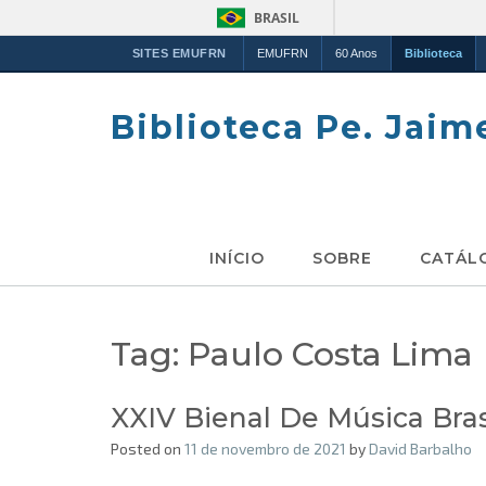
BRASIL
SITES EMUFRN
EMUFRN
60 Anos
Biblioteca
Skip
to
Biblioteca Pe. Jaim
content
INÍCIO
SOBRE
CATÁL
Tag:
Paulo Costa Lima
XXIV Bienal De Música Bra
Posted on
11 de novembro de 2021
by
David Barbalho