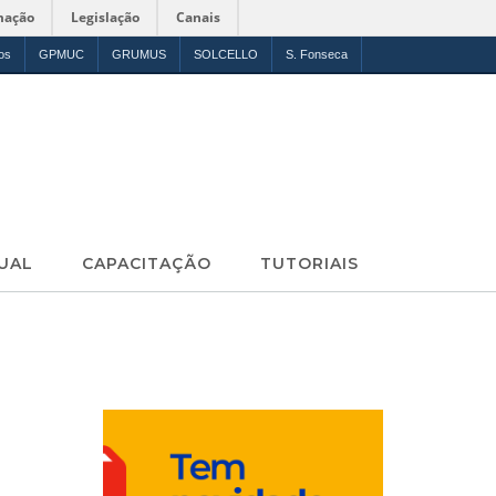
mação
Legislação
Canais
os
GPMUC
GRUMUS
SOLCELLO
S. Fonseca
UAL
CAPACITAÇÃO
TUTORIAIS