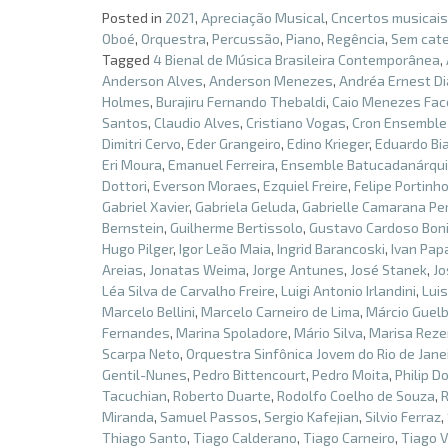
Posted in
2021
,
Apreciação Musical
,
Cncertos musicais
Oboé
,
Orquestra
,
Percussão
,
Piano
,
Regência
,
Sem cate
Tagged
4 Bienal de Música Brasileira Contemporânea
,
Anderson Alves
,
Anderson Menezes
,
Andréa Ernest D
Holmes
,
Burajiru Fernando Thebaldi
,
Caio Menezes Fac
Santos
,
Claudio Alves
,
Cristiano Vogas
,
Cron Ensemble
Dimitri Cervo
,
Eder Grangeiro
,
Edino Krieger
,
Eduardo Bi
Eri Moura
,
Emanuel Ferreira
,
Ensemble Batucadanárqu
Dottori
,
Everson Moraes
,
Ezquiel Freire
,
Felipe Portinh
Gabriel Xavier
,
Gabriela Geluda
,
Gabrielle Camarana Per
Bernstein
,
Guilherme Bertissolo
,
Gustavo Cardoso Bon
Hugo Pilger
,
Igor Leão Maia
,
Ingrid Barancoski
,
Ivan Pap
Areias
,
Jonatas Weima
,
Jorge Antunes
,
José Stanek
,
Jo
Léa Silva de Carvalho Freire
,
Luigi Antonio Irlandini
,
Lui
Marcelo Bellini
,
Marcelo Carneiro de Lima
,
Márcio Guelb
Fernandes
,
Marina Spoladore
,
Mário Silva
,
Marisa Rez
Scarpa Neto
,
Orquestra Sinfônica Jovem do Rio de Jane
Gentil-Nunes
,
Pedro Bittencourt
,
Pedro Moita
,
Philip D
Tacuchian
,
Roberto Duarte
,
Rodolfo Coelho de Souza
,
Miranda
,
Samuel Passos
,
Sergio Kafejian
,
Silvio Ferraz
,
Thiago Santo
,
Tiago Calderano
,
Tiago Carneiro
,
Tiago V