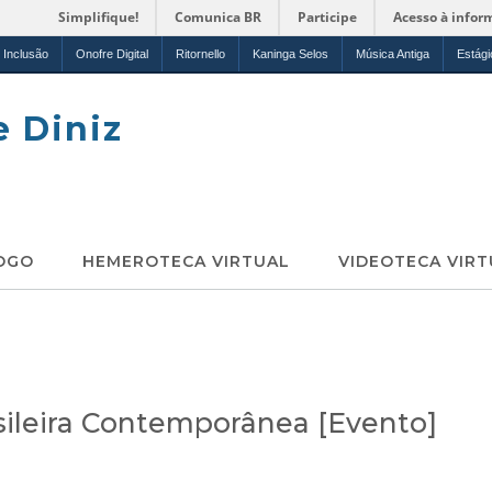
Simplifique!
Comunica BR
Participe
Acesso à infor
Inclusão
Onofre Digital
Ritornello
Kaninga Selos
Música Antiga
Estági
e Diniz
OGO
HEMEROTECA VIRTUAL
VIDEOTECA VIRT
sileira Contemporânea [Evento]