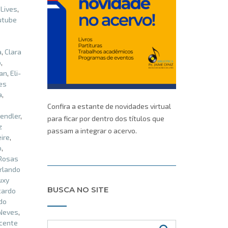
,
Lives
,
utube
a
,
Clara
o
,
an
,
Eli-
es
a
,
Confira a estante de novidades virtual
endler
,
para ficar por dentro dos títulos que
z
passam a integrar o acervo.
eire
,
o
,
 Rosas
rlando
uxy
BUSCA NO SITE
cardo
do
Neves
,
cente