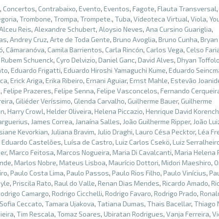
,
Concertos
,
Contrabaixo
,
Evento
,
Eventos
,
Fagote
,
Flauta Transversal
goria
,
Trombone
,
Trompa
,
Trompete.
,
Tuba
,
Videoteca Virtual
,
Viola
,
Yo
Alceu Reis
,
Alexandre Schubert
,
Aloysio Neves
,
Ana Cursino Guariglia
,
ias
,
Andrey Cruz
,
Arte de Toda Gente
,
Bruno Avoglia
,
Bruno Cunha
,
Bryan
ó
,
Câmaranóva
,
Camila Barrientos
,
Carla Rincón
,
Carlos Vega
,
Celso Fari
 Rubem Schuenck
,
Cyro Delvizio
,
Daniel Ganc
,
David Alves
,
Dhyan Toffol
ato
,
Eduardo Frigatti
,
Eduardo Hiroshi Yamaguchi Kume
,
Eduardo Seincm
ica
,
Erick Ariga
,
Erika Ribeiro
,
Ernani Aguiar
,
Ernst Mahle
,
Estevão Joanid
o
,
Felipe Prazeres
,
Felipe Senna
,
Felipe Vasconcelos
,
Fernando Cerqueir
eira
,
Giliéder Veríssimo
,
Glenda Carvalho
,
Guilherme Bauer
,
Guilherme
in
,
Harry Crowl
,
Helder Oliveira
,
Helena Piccazio
,
Henrique David Korench
arguerius
,
James Correa
,
Janaína Salles
,
João Guilherme Ripper
,
João Lui
siane Kevorkian
,
Juliana Bravim
,
Julio Draghi
,
Lauro Césa Pecktor
,
Léa Fr
s Eduardo Castelões
,
Luísa de Castro
,
Luiz Carlos Csekö
,
Luiz Serralheir
er
,
Marco Feitosa
,
Marcos Nogueira
,
Maria Di Cavalcanti
,
Maria Helena
ende
,
Marlos Nobre
,
Mateus Lisboa
,
Maurício Dottori
,
Midori Maeshiro
,
O
iro
,
Paulo Costa Lima
,
Paulo Passos
,
Paulo Rios Filho
,
Paulo Vinícius
,
Pa
oyle
,
Priscila Rato
,
Raul do Valle
,
Renan Dias Mendes
,
Ricardo Amado
,
Ri
Rodrigo Camargo
,
Rodrigo Cicchelli
,
Rodrigo Favaro
,
Rodrigo Prado
,
Ronal
Sofia Ceccato
,
Tamara Ujakova
,
Tatiana Dumas
,
Thais Bacellar
,
Thiago 
ieira
,
Tim Rescala
,
Tomaz Soares
,
Ubiratan Rodrigues
,
Vanja Ferreira
,
Vi