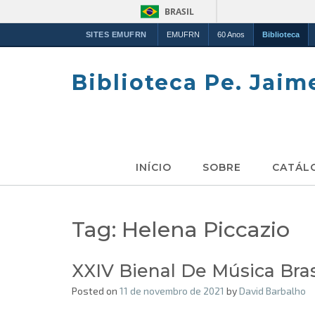
BRASIL
SITES EMUFRN
EMUFRN
60 Anos
Biblioteca
Skip
to
Biblioteca Pe. Jaim
content
INÍCIO
SOBRE
CATÁL
Tag:
Helena Piccazio
XXIV Bienal De Música Bra
Posted on
11 de novembro de 2021
by
David Barbalho