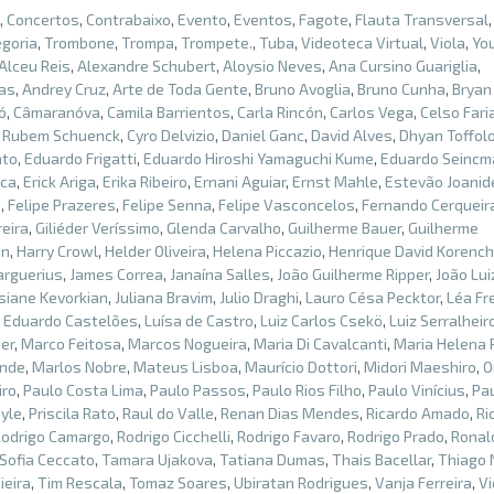
,
Concertos
,
Contrabaixo
,
Evento
,
Eventos
,
Fagote
,
Flauta Transversal
goria
,
Trombone
,
Trompa
,
Trompete.
,
Tuba
,
Videoteca Virtual
,
Viola
,
Yo
Alceu Reis
,
Alexandre Schubert
,
Aloysio Neves
,
Ana Cursino Guariglia
,
ias
,
Andrey Cruz
,
Arte de Toda Gente
,
Bruno Avoglia
,
Bruno Cunha
,
Bryan
ó
,
Câmaranóva
,
Camila Barrientos
,
Carla Rincón
,
Carlos Vega
,
Celso Fari
 Rubem Schuenck
,
Cyro Delvizio
,
Daniel Ganc
,
David Alves
,
Dhyan Toffol
ato
,
Eduardo Frigatti
,
Eduardo Hiroshi Yamaguchi Kume
,
Eduardo Seincm
ica
,
Erick Ariga
,
Erika Ribeiro
,
Ernani Aguiar
,
Ernst Mahle
,
Estevão Joanid
o
,
Felipe Prazeres
,
Felipe Senna
,
Felipe Vasconcelos
,
Fernando Cerqueir
eira
,
Giliéder Veríssimo
,
Glenda Carvalho
,
Guilherme Bauer
,
Guilherme
in
,
Harry Crowl
,
Helder Oliveira
,
Helena Piccazio
,
Henrique David Korench
arguerius
,
James Correa
,
Janaína Salles
,
João Guilherme Ripper
,
João Lui
siane Kevorkian
,
Juliana Bravim
,
Julio Draghi
,
Lauro Césa Pecktor
,
Léa Fr
s Eduardo Castelões
,
Luísa de Castro
,
Luiz Carlos Csekö
,
Luiz Serralheir
er
,
Marco Feitosa
,
Marcos Nogueira
,
Maria Di Cavalcanti
,
Maria Helena
ende
,
Marlos Nobre
,
Mateus Lisboa
,
Maurício Dottori
,
Midori Maeshiro
,
O
iro
,
Paulo Costa Lima
,
Paulo Passos
,
Paulo Rios Filho
,
Paulo Vinícius
,
Pa
oyle
,
Priscila Rato
,
Raul do Valle
,
Renan Dias Mendes
,
Ricardo Amado
,
Ri
Rodrigo Camargo
,
Rodrigo Cicchelli
,
Rodrigo Favaro
,
Rodrigo Prado
,
Ronal
Sofia Ceccato
,
Tamara Ujakova
,
Tatiana Dumas
,
Thais Bacellar
,
Thiago 
ieira
,
Tim Rescala
,
Tomaz Soares
,
Ubiratan Rodrigues
,
Vanja Ferreira
,
Vi