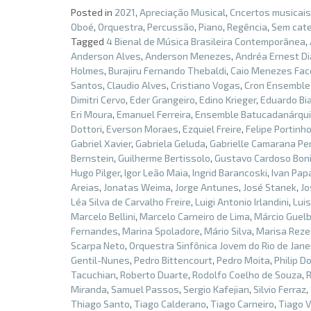
Posted in
2021
,
Apreciação Musical
,
Cncertos musicais
Oboé
,
Orquestra
,
Percussão
,
Piano
,
Regência
,
Sem cate
Tagged
4 Bienal de Música Brasileira Contemporânea
,
Anderson Alves
,
Anderson Menezes
,
Andréa Ernest D
Holmes
,
Burajiru Fernando Thebaldi
,
Caio Menezes Fac
Santos
,
Claudio Alves
,
Cristiano Vogas
,
Cron Ensemble
Dimitri Cervo
,
Eder Grangeiro
,
Edino Krieger
,
Eduardo Bi
Eri Moura
,
Emanuel Ferreira
,
Ensemble Batucadanárqu
Dottori
,
Everson Moraes
,
Ezquiel Freire
,
Felipe Portinh
Gabriel Xavier
,
Gabriela Geluda
,
Gabrielle Camarana Per
Bernstein
,
Guilherme Bertissolo
,
Gustavo Cardoso Bon
Hugo Pilger
,
Igor Leão Maia
,
Ingrid Barancoski
,
Ivan Pap
Areias
,
Jonatas Weima
,
Jorge Antunes
,
José Stanek
,
Jo
Léa Silva de Carvalho Freire
,
Luigi Antonio Irlandini
,
Lui
Marcelo Bellini
,
Marcelo Carneiro de Lima
,
Márcio Guelb
Fernandes
,
Marina Spoladore
,
Mário Silva
,
Marisa Rez
Scarpa Neto
,
Orquestra Sinfônica Jovem do Rio de Jane
Gentil-Nunes
,
Pedro Bittencourt
,
Pedro Moita
,
Philip D
Tacuchian
,
Roberto Duarte
,
Rodolfo Coelho de Souza
,
Miranda
,
Samuel Passos
,
Sergio Kafejian
,
Silvio Ferraz
,
Thiago Santo
,
Tiago Calderano
,
Tiago Carneiro
,
Tiago V