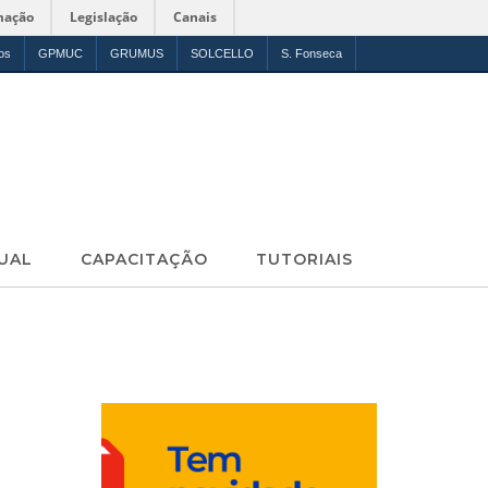
mação
Legislação
Canais
os
GPMUC
GRUMUS
SOLCELLO
S. Fonseca
UAL
CAPACITAÇÃO
TUTORIAIS