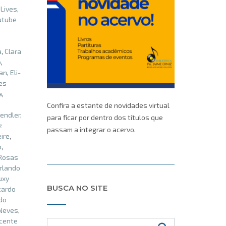
,
Lives
,
utube
a
,
Clara
o
,
an
,
Eli-
es
a
,
Confira a estante de novidades virtual
endler
,
para ficar por dentro dos títulos que
z
passam a integrar o acervo.
eire
,
o
,
 Rosas
rlando
uxy
BUSCA NO SITE
cardo
do
Neves
,
cente