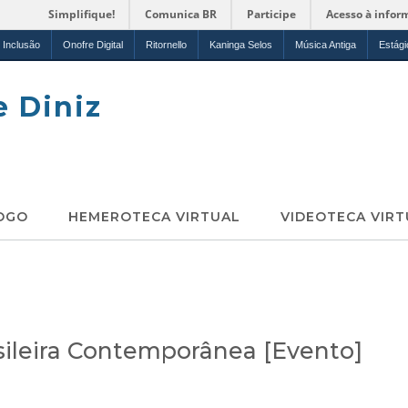
Simplifique!
Comunica BR
Participe
Acesso à infor
Inclusão
Onofre Digital
Ritornello
Kaninga Selos
Música Antiga
Estági
e Diniz
OGO
HEMEROTECA VIRTUAL
VIDEOTECA VIRT
sileira Contemporânea [Evento]