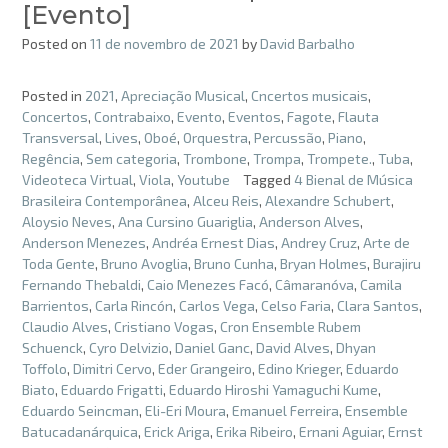
[Evento]
Posted on
11 de novembro de 2021
by
David Barbalho
Posted in
2021
,
Apreciação Musical
,
Cncertos musicais
,
Concertos
,
Contrabaixo
,
Evento
,
Eventos
,
Fagote
,
Flauta
Transversal
,
Lives
,
Oboé
,
Orquestra
,
Percussão
,
Piano
,
Regência
,
Sem categoria
,
Trombone
,
Trompa
,
Trompete.
,
Tuba
,
Videoteca Virtual
,
Viola
,
Youtube
Tagged
4 Bienal de Música
Brasileira Contemporânea
,
Alceu Reis
,
Alexandre Schubert
,
Aloysio Neves
,
Ana Cursino Guariglia
,
Anderson Alves
,
Anderson Menezes
,
Andréa Ernest Dias
,
Andrey Cruz
,
Arte de
Toda Gente
,
Bruno Avoglia
,
Bruno Cunha
,
Bryan Holmes
,
Burajiru
Fernando Thebaldi
,
Caio Menezes Facó
,
Câmaranóva
,
Camila
Barrientos
,
Carla Rincón
,
Carlos Vega
,
Celso Faria
,
Clara Santos
,
Claudio Alves
,
Cristiano Vogas
,
Cron Ensemble Rubem
Schuenck
,
Cyro Delvizio
,
Daniel Ganc
,
David Alves
,
Dhyan
Toffolo
,
Dimitri Cervo
,
Eder Grangeiro
,
Edino Krieger
,
Eduardo
Biato
,
Eduardo Frigatti
,
Eduardo Hiroshi Yamaguchi Kume
,
Eduardo Seincman
,
Eli-Eri Moura
,
Emanuel Ferreira
,
Ensemble
Batucadanárquica
,
Erick Ariga
,
Erika Ribeiro
,
Ernani Aguiar
,
Ernst