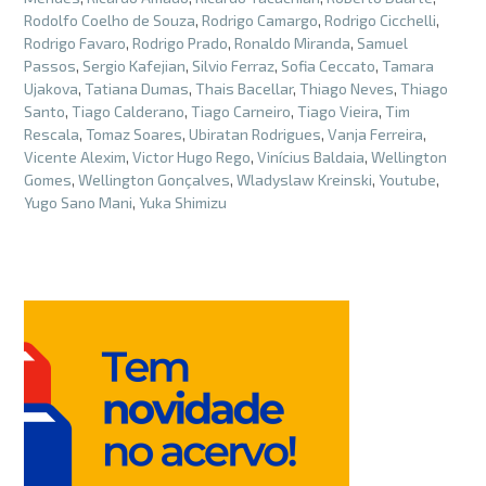
Rodolfo Coelho de Souza
,
Rodrigo Camargo
,
Rodrigo Cicchelli
,
Rodrigo Favaro
,
Rodrigo Prado
,
Ronaldo Miranda
,
Samuel
Passos
,
Sergio Kafejian
,
Silvio Ferraz
,
Sofia Ceccato
,
Tamara
Ujakova
,
Tatiana Dumas
,
Thais Bacellar
,
Thiago Neves
,
Thiago
Santo
,
Tiago Calderano
,
Tiago Carneiro
,
Tiago Vieira
,
Tim
Rescala
,
Tomaz Soares
,
Ubiratan Rodrigues
,
Vanja Ferreira
,
Vicente Alexim
,
Victor Hugo Rego
,
Vinícius Baldaia
,
Wellington
Gomes
,
Wellington Gonçalves
,
Wladyslaw Kreinski
,
Youtube
,
Yugo Sano Mani
,
Yuka Shimizu