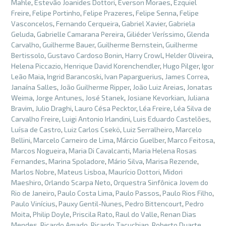
Mahle
,
Estevão Joanides Dottori
,
Everson Moraes
,
Ezquiel
Freire
,
Felipe Portinho
,
Felipe Prazeres
,
Felipe Senna
,
Felipe
Vasconcelos
,
Fernando Cerqueira
,
Gabriel Xavier
,
Gabriela
Geluda
,
Gabrielle Camarana Pereira
,
Giliéder Veríssimo
,
Glenda
Carvalho
,
Guilherme Bauer
,
Guilherme Bernstein
,
Guilherme
Bertissolo
,
Gustavo Cardoso Bonin
,
Harry Crowl
,
Helder Oliveira
,
Helena Piccazio
,
Henrique David Korenchendler
,
Hugo Pilger
,
Igor
Leão Maia
,
Ingrid Barancoski
,
Ivan Paparguerius
,
James Correa
,
Janaína Salles
,
João Guilherme Ripper
,
João Luiz Areias
,
Jonatas
Weima
,
Jorge Antunes
,
José Stanek
,
Josiane Kevorkian
,
Juliana
Bravim
,
Julio Draghi
,
Lauro Césa Pecktor
,
Léa Freire
,
Léa Silva de
Carvalho Freire
,
Luigi Antonio Irlandini
,
Luis Eduardo Castelões
,
Luísa de Castro
,
Luiz Carlos Csekö
,
Luiz Serralheiro
,
Marcelo
Bellini
,
Marcelo Carneiro de Lima
,
Márcio Guelber
,
Marco Feitosa
,
Marcos Nogueira
,
Maria Di Cavalcanti
,
Maria Helena Rosas
Fernandes
,
Marina Spoladore
,
Mário Silva
,
Marisa Rezende
,
Marlos Nobre
,
Mateus Lisboa
,
Maurício Dottori
,
Midori
Maeshiro
,
Orlando Scarpa Neto
,
Orquestra Sinfônica Jovem do
Rio de Janeiro
,
Paulo Costa Lima
,
Paulo Passos
,
Paulo Rios Filho
,
Paulo Vinícius
,
Pauxy Gentil-Nunes
,
Pedro Bittencourt
,
Pedro
Moita
,
Philip Doyle
,
Priscila Rato
,
Raul do Valle
,
Renan Dias
Mendes
,
Ricardo Amado
,
Ricardo Tacuchian
,
Roberto Duarte
,