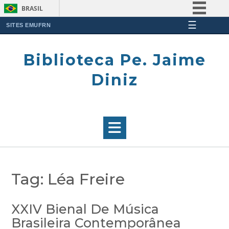
BRASIL
☰
Simplifique!
SITES EMUFRN
Skip
Comunica BR
to
Biblioteca Pe. Jaime
Participe
content
Acesso à informação
Diniz
Legislação
Canais
Tag:
Léa Freire
XXIV Bienal De Música
Brasileira Contemporânea