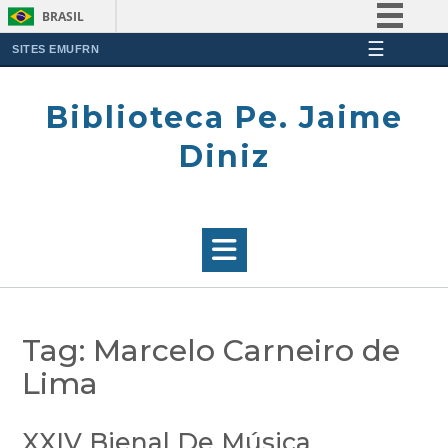
BRASIL
☰
Simplifique!
SITES EMUFRN
Skip
Comunica BR
to
Biblioteca Pe. Jaime
Participe
content
Acesso à informação
Diniz
Legislação
Canais
Tag:
Marcelo Carneiro de
Lima
XXIV Bienal De Música