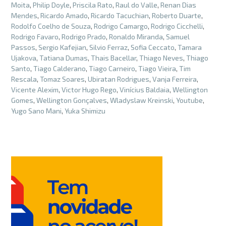
Moita
,
Philip Doyle
,
Priscila Rato
,
Raul do Valle
,
Renan Dias
Mendes
,
Ricardo Amado
,
Ricardo Tacuchian
,
Roberto Duarte
,
Rodolfo Coelho de Souza
,
Rodrigo Camargo
,
Rodrigo Cicchelli
,
Rodrigo Favaro
,
Rodrigo Prado
,
Ronaldo Miranda
,
Samuel
Passos
,
Sergio Kafejian
,
Silvio Ferraz
,
Sofia Ceccato
,
Tamara
Ujakova
,
Tatiana Dumas
,
Thais Bacellar
,
Thiago Neves
,
Thiago
Santo
,
Tiago Calderano
,
Tiago Carneiro
,
Tiago Vieira
,
Tim
Rescala
,
Tomaz Soares
,
Ubiratan Rodrigues
,
Vanja Ferreira
,
Vicente Alexim
,
Victor Hugo Rego
,
Vinícius Baldaia
,
Wellington
Gomes
,
Wellington Gonçalves
,
Wladyslaw Kreinski
,
Youtube
,
Yugo Sano Mani
,
Yuka Shimizu