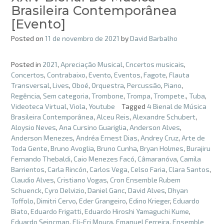
Brasileira Contemporânea
[Evento]
Posted on
11 de novembro de 2021
by
David Barbalho
Posted in
2021
,
Apreciação Musical
,
Cncertos musicais
,
Concertos
,
Contrabaixo
,
Evento
,
Eventos
,
Fagote
,
Flauta
Transversal
,
Lives
,
Oboé
,
Orquestra
,
Percussão
,
Piano
,
Regência
,
Sem categoria
,
Trombone
,
Trompa
,
Trompete.
,
Tuba
,
Videoteca Virtual
,
Viola
,
Youtube
Tagged
4 Bienal de Música
Brasileira Contemporânea
,
Alceu Reis
,
Alexandre Schubert
,
Aloysio Neves
,
Ana Cursino Guariglia
,
Anderson Alves
,
Anderson Menezes
,
Andréa Ernest Dias
,
Andrey Cruz
,
Arte de
Toda Gente
,
Bruno Avoglia
,
Bruno Cunha
,
Bryan Holmes
,
Burajiru
Fernando Thebaldi
,
Caio Menezes Facó
,
Câmaranóva
,
Camila
Barrientos
,
Carla Rincón
,
Carlos Vega
,
Celso Faria
,
Clara Santos
,
Claudio Alves
,
Cristiano Vogas
,
Cron Ensemble Rubem
Schuenck
,
Cyro Delvizio
,
Daniel Ganc
,
David Alves
,
Dhyan
Toffolo
,
Dimitri Cervo
,
Eder Grangeiro
,
Edino Krieger
,
Eduardo
Biato
,
Eduardo Frigatti
,
Eduardo Hiroshi Yamaguchi Kume
,
Eduardo Seincman
,
Eli-Eri Moura
,
Emanuel Ferreira
,
Ensemble