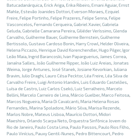
Batucadanárquica
,
Erick Ariga
,
Erika Ribeiro
,
Ernani Aguiar
,
Ernst
Mahle
,
Estevão Joanides Dottori
,
Everson Moraes
,
Ezquiel
Freire
,
Felipe Portinho
,
Felipe Prazeres
,
Felipe Senna
,
Felipe
Vasconcelos
,
Fernando Cerqueira
,
Gabriel Xavier
,
Gabriela
Geluda
,
Gabrielle Camarana Pereira
,
Giliéder Veríssimo
,
Glenda
Carvalho
,
Guilherme Bauer
,
Guilherme Bernstein
,
Guilherme
Bertissolo
,
Gustavo Cardoso Bonin
,
Harry Crowl
,
Helder Oliveira
,
Helena Piccazio
,
Henrique David Korenchendler
,
Hugo Pilger
,
Igor
Leão Maia
,
Ingrid Barancoski
,
Ivan Paparguerius
,
James Correa
,
Janaína Salles
,
João Guilherme Ripper
,
João Luiz Areias
,
Jonatas
Weima
,
Jorge Antunes
,
José Stanek
,
Josiane Kevorkian
,
Juliana
Bravim
,
Julio Draghi
,
Lauro Césa Pecktor
,
Léa Freire
,
Léa Silva de
Carvalho Freire
,
Luigi Antonio Irlandini
,
Luis Eduardo Castelões
,
Luísa de Castro
,
Luiz Carlos Csekö
,
Luiz Serralheiro
,
Marcelo
Bellini
,
Marcelo Carneiro de Lima
,
Márcio Guelber
,
Marco Feitosa
,
Marcos Nogueira
,
Maria Di Cavalcanti
,
Maria Helena Rosas
Fernandes
,
Marina Spoladore
,
Mário Silva
,
Marisa Rezende
,
Marlos Nobre
,
Mateus Lisboa
,
Maurício Dottori
,
Midori
Maeshiro
,
Orlando Scarpa Neto
,
Orquestra Sinfônica Jovem do
Rio de Janeiro
,
Paulo Costa Lima
,
Paulo Passos
,
Paulo Rios Filho
,
Paulo Vinícius
,
Pauxy Gentil-Nunes
,
Pedro Bittencourt
,
Pedro