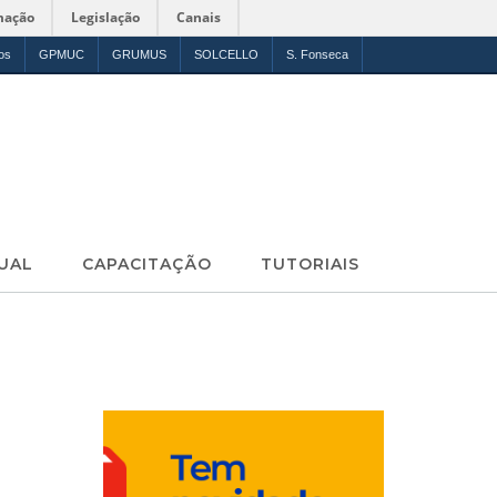
mação
Legislação
Canais
os
GPMUC
GRUMUS
SOLCELLO
S. Fonseca
UAL
CAPACITAÇÃO
TUTORIAIS