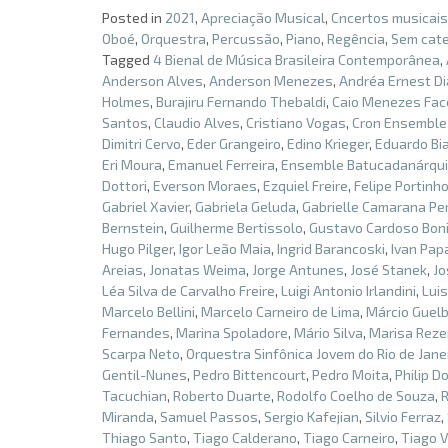
Posted in
2021
,
Apreciação Musical
,
Cncertos musicais
Oboé
,
Orquestra
,
Percussão
,
Piano
,
Regência
,
Sem cate
Tagged
4 Bienal de Música Brasileira Contemporânea
,
Anderson Alves
,
Anderson Menezes
,
Andréa Ernest D
Holmes
,
Burajiru Fernando Thebaldi
,
Caio Menezes Fac
Santos
,
Claudio Alves
,
Cristiano Vogas
,
Cron Ensemble
Dimitri Cervo
,
Eder Grangeiro
,
Edino Krieger
,
Eduardo Bi
Eri Moura
,
Emanuel Ferreira
,
Ensemble Batucadanárqu
Dottori
,
Everson Moraes
,
Ezquiel Freire
,
Felipe Portinh
Gabriel Xavier
,
Gabriela Geluda
,
Gabrielle Camarana Per
Bernstein
,
Guilherme Bertissolo
,
Gustavo Cardoso Bon
Hugo Pilger
,
Igor Leão Maia
,
Ingrid Barancoski
,
Ivan Pap
Areias
,
Jonatas Weima
,
Jorge Antunes
,
José Stanek
,
Jo
Léa Silva de Carvalho Freire
,
Luigi Antonio Irlandini
,
Lui
Marcelo Bellini
,
Marcelo Carneiro de Lima
,
Márcio Guelb
Fernandes
,
Marina Spoladore
,
Mário Silva
,
Marisa Rez
Scarpa Neto
,
Orquestra Sinfônica Jovem do Rio de Jane
Gentil-Nunes
,
Pedro Bittencourt
,
Pedro Moita
,
Philip D
Tacuchian
,
Roberto Duarte
,
Rodolfo Coelho de Souza
,
Miranda
,
Samuel Passos
,
Sergio Kafejian
,
Silvio Ferraz
,
Thiago Santo
,
Tiago Calderano
,
Tiago Carneiro
,
Tiago V