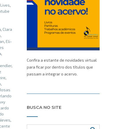
,
Lives
,
utube
a
,
Clara
o
,
an
,
Eli-
es
a
,
Confira a estante de novidades virtual
endler
,
para ficar por dentro dos títulos que
z
passam a integrar o acervo.
eire
,
o
,
 Rosas
rlando
uxy
BUSCA NO SITE
cardo
do
Neves
,
cente