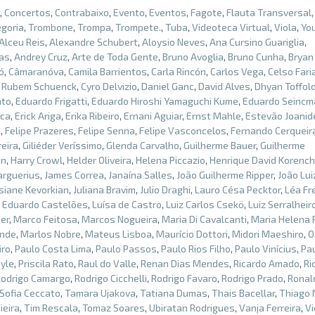
,
Concertos
,
Contrabaixo
,
Evento
,
Eventos
,
Fagote
,
Flauta Transversal
goria
,
Trombone
,
Trompa
,
Trompete.
,
Tuba
,
Videoteca Virtual
,
Viola
,
Yo
Alceu Reis
,
Alexandre Schubert
,
Aloysio Neves
,
Ana Cursino Guariglia
,
ias
,
Andrey Cruz
,
Arte de Toda Gente
,
Bruno Avoglia
,
Bruno Cunha
,
Bryan
ó
,
Câmaranóva
,
Camila Barrientos
,
Carla Rincón
,
Carlos Vega
,
Celso Fari
 Rubem Schuenck
,
Cyro Delvizio
,
Daniel Ganc
,
David Alves
,
Dhyan Toffol
ato
,
Eduardo Frigatti
,
Eduardo Hiroshi Yamaguchi Kume
,
Eduardo Seincm
ica
,
Erick Ariga
,
Erika Ribeiro
,
Ernani Aguiar
,
Ernst Mahle
,
Estevão Joanid
o
,
Felipe Prazeres
,
Felipe Senna
,
Felipe Vasconcelos
,
Fernando Cerqueir
eira
,
Giliéder Veríssimo
,
Glenda Carvalho
,
Guilherme Bauer
,
Guilherme
in
,
Harry Crowl
,
Helder Oliveira
,
Helena Piccazio
,
Henrique David Korench
arguerius
,
James Correa
,
Janaína Salles
,
João Guilherme Ripper
,
João Lui
siane Kevorkian
,
Juliana Bravim
,
Julio Draghi
,
Lauro Césa Pecktor
,
Léa Fr
s Eduardo Castelões
,
Luísa de Castro
,
Luiz Carlos Csekö
,
Luiz Serralheir
er
,
Marco Feitosa
,
Marcos Nogueira
,
Maria Di Cavalcanti
,
Maria Helena
ende
,
Marlos Nobre
,
Mateus Lisboa
,
Maurício Dottori
,
Midori Maeshiro
,
O
iro
,
Paulo Costa Lima
,
Paulo Passos
,
Paulo Rios Filho
,
Paulo Vinícius
,
Pa
oyle
,
Priscila Rato
,
Raul do Valle
,
Renan Dias Mendes
,
Ricardo Amado
,
Ri
Rodrigo Camargo
,
Rodrigo Cicchelli
,
Rodrigo Favaro
,
Rodrigo Prado
,
Ronal
Sofia Ceccato
,
Tamara Ujakova
,
Tatiana Dumas
,
Thais Bacellar
,
Thiago 
ieira
,
Tim Rescala
,
Tomaz Soares
,
Ubiratan Rodrigues
,
Vanja Ferreira
,
Vi