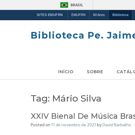
BRASIL
SITES EMUFRN
EMUFRN
60 Anos
Biblioteca
Skip
to
Biblioteca Pe. Jaim
content
INÍCIO
SOBRE
CATÁL
Tag:
Mário Silva
XXIV Bienal De Música Bra
Posted on
11 de novembro de 2021
by
David Barbalho