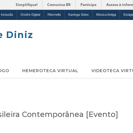
Simplifique!
Comunica BR
Participe
Acesso à infor
Inclusão
Onofre Digital
Ritornello
Kaninga Selos
Música Antiga
Estági
e Diniz
OGO
HEMEROTECA VIRTUAL
VIDEOTECA VIRT
sileira Contemporânea [Evento]