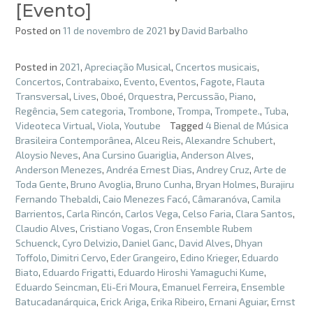
[Evento]
Posted on
11 de novembro de 2021
by
David Barbalho
Posted in
2021
,
Apreciação Musical
,
Cncertos musicais
,
Concertos
,
Contrabaixo
,
Evento
,
Eventos
,
Fagote
,
Flauta
Transversal
,
Lives
,
Oboé
,
Orquestra
,
Percussão
,
Piano
,
Regência
,
Sem categoria
,
Trombone
,
Trompa
,
Trompete.
,
Tuba
,
Videoteca Virtual
,
Viola
,
Youtube
Tagged
4 Bienal de Música
Brasileira Contemporânea
,
Alceu Reis
,
Alexandre Schubert
,
Aloysio Neves
,
Ana Cursino Guariglia
,
Anderson Alves
,
Anderson Menezes
,
Andréa Ernest Dias
,
Andrey Cruz
,
Arte de
Toda Gente
,
Bruno Avoglia
,
Bruno Cunha
,
Bryan Holmes
,
Burajiru
Fernando Thebaldi
,
Caio Menezes Facó
,
Câmaranóva
,
Camila
Barrientos
,
Carla Rincón
,
Carlos Vega
,
Celso Faria
,
Clara Santos
,
Claudio Alves
,
Cristiano Vogas
,
Cron Ensemble Rubem
Schuenck
,
Cyro Delvizio
,
Daniel Ganc
,
David Alves
,
Dhyan
Toffolo
,
Dimitri Cervo
,
Eder Grangeiro
,
Edino Krieger
,
Eduardo
Biato
,
Eduardo Frigatti
,
Eduardo Hiroshi Yamaguchi Kume
,
Eduardo Seincman
,
Eli-Eri Moura
,
Emanuel Ferreira
,
Ensemble
Batucadanárquica
,
Erick Ariga
,
Erika Ribeiro
,
Ernani Aguiar
,
Ernst