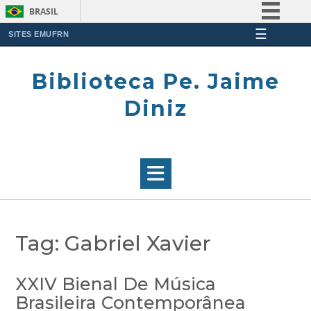
BRASIL
☰
Simplifique!
SITES EMUFRN
Skip
Comunica BR
to
Biblioteca Pe. Jaime
Participe
content
Acesso à informação
Diniz
Legislação
Canais
Tag:
Gabriel Xavier
XXIV Bienal De Música
Brasileira Contemporânea