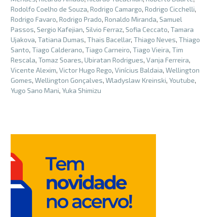
Rodolfo Coelho de Souza
,
Rodrigo Camargo
,
Rodrigo Cicchelli
,
Rodrigo Favaro
,
Rodrigo Prado
,
Ronaldo Miranda
,
Samuel
Passos
,
Sergio Kafejian
,
Silvio Ferraz
,
Sofia Ceccato
,
Tamara
Ujakova
,
Tatiana Dumas
,
Thais Bacellar
,
Thiago Neves
,
Thiago
Santo
,
Tiago Calderano
,
Tiago Carneiro
,
Tiago Vieira
,
Tim
Rescala
,
Tomaz Soares
,
Ubiratan Rodrigues
,
Vanja Ferreira
,
Vicente Alexim
,
Victor Hugo Rego
,
Vinícius Baldaia
,
Wellington
Gomes
,
Wellington Gonçalves
,
Wladyslaw Kreinski
,
Youtube
,
Yugo Sano Mani
,
Yuka Shimizu