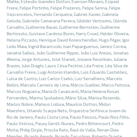
Mahle
,
Estevão Joanides Dottori
,
Everson Moraes
,
Ezquiel
Freire
,
Felipe Portinho
,
Felipe Prazeres
,
Felipe Senna
,
Felipe
Vasconcelos
,
Fernando Cerqueira
,
Gabriel Xavier
,
Gabriela
Geluda
,
Gabrielle Camarana Pereira
,
Giliéder Veríssimo
,
Glenda
Carvalho
,
Guilherme Bauer
,
Guilherme Bernstein
,
Guilherme
Bertissolo
,
Gustavo Cardoso Bonin
,
Harry Crowl
,
Helder Oliveira
,
Helena Piccazio
,
Henrique David Korenchendler
,
Hugo Pilger
,
Igor
Leão Maia
,
Ingrid Barancoski
,
Ivan Paparguerius
,
James Correa
,
Janaína Salles
,
João Guilherme Ripper
,
João Luiz Areias
,
Jonatas
Weima
,
Jorge Antunes
,
José Stanek
,
Josiane Kevorkian
,
Juliana
Bravim
,
Julio Draghi
,
Lauro Césa Pecktor
,
Léa Freire
,
Léa Silva de
Carvalho Freire
,
Luigi Antonio Irlandini
,
Luis Eduardo Castelões
,
Luísa de Castro
,
Luiz Carlos Csekö
,
Luiz Serralheiro
,
Marcelo
Bellini
,
Marcelo Carneiro de Lima
,
Márcio Guelber
,
Marco Feitosa
,
Marcos Nogueira
,
Maria Di Cavalcanti
,
Maria Helena Rosas
Fernandes
,
Marina Spoladore
,
Mário Silva
,
Marisa Rezende
,
Marlos Nobre
,
Mateus Lisboa
,
Maurício Dottori
,
Midori
Maeshiro
,
Orlando Scarpa Neto
,
Orquestra Sinfônica Jovem do
Rio de Janeiro
,
Paulo Costa Lima
,
Paulo Passos
,
Paulo Rios Filho
,
Paulo Vinícius
,
Pauxy Gentil-Nunes
,
Pedro Bittencourt
,
Pedro
Moita
,
Philip Doyle
,
Priscila Rato
,
Raul do Valle
,
Renan Dias
Mendes
,
Ricardo Amado
,
Ricardo Tacuchian
,
Roberto Duarte
,