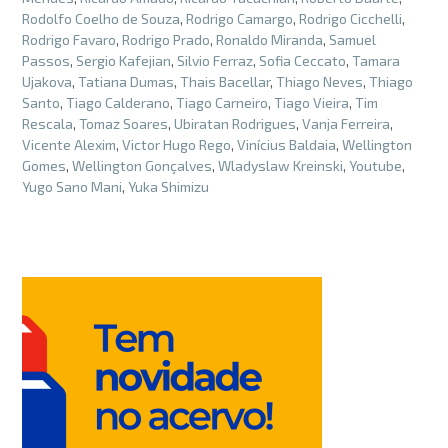
Rodolfo Coelho de Souza
,
Rodrigo Camargo
,
Rodrigo Cicchelli
,
Rodrigo Favaro
,
Rodrigo Prado
,
Ronaldo Miranda
,
Samuel
Passos
,
Sergio Kafejian
,
Silvio Ferraz
,
Sofia Ceccato
,
Tamara
Ujakova
,
Tatiana Dumas
,
Thais Bacellar
,
Thiago Neves
,
Thiago
Santo
,
Tiago Calderano
,
Tiago Carneiro
,
Tiago Vieira
,
Tim
Rescala
,
Tomaz Soares
,
Ubiratan Rodrigues
,
Vanja Ferreira
,
Vicente Alexim
,
Victor Hugo Rego
,
Vinícius Baldaia
,
Wellington
Gomes
,
Wellington Gonçalves
,
Wladyslaw Kreinski
,
Youtube
,
Yugo Sano Mani
,
Yuka Shimizu