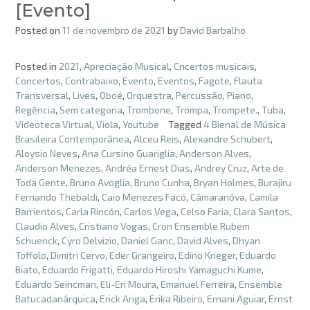
[Evento]
Posted on
11 de novembro de 2021
by
David Barbalho
Posted in
2021
,
Apreciação Musical
,
Cncertos musicais
,
Concertos
,
Contrabaixo
,
Evento
,
Eventos
,
Fagote
,
Flauta
Transversal
,
Lives
,
Oboé
,
Orquestra
,
Percussão
,
Piano
,
Regência
,
Sem categoria
,
Trombone
,
Trompa
,
Trompete.
,
Tuba
,
Videoteca Virtual
,
Viola
,
Youtube
Tagged
4 Bienal de Música
Brasileira Contemporânea
,
Alceu Reis
,
Alexandre Schubert
,
Aloysio Neves
,
Ana Cursino Guariglia
,
Anderson Alves
,
Anderson Menezes
,
Andréa Ernest Dias
,
Andrey Cruz
,
Arte de
Toda Gente
,
Bruno Avoglia
,
Bruno Cunha
,
Bryan Holmes
,
Burajiru
Fernando Thebaldi
,
Caio Menezes Facó
,
Câmaranóva
,
Camila
Barrientos
,
Carla Rincón
,
Carlos Vega
,
Celso Faria
,
Clara Santos
,
Claudio Alves
,
Cristiano Vogas
,
Cron Ensemble Rubem
Schuenck
,
Cyro Delvizio
,
Daniel Ganc
,
David Alves
,
Dhyan
Toffolo
,
Dimitri Cervo
,
Eder Grangeiro
,
Edino Krieger
,
Eduardo
Biato
,
Eduardo Frigatti
,
Eduardo Hiroshi Yamaguchi Kume
,
Eduardo Seincman
,
Eli-Eri Moura
,
Emanuel Ferreira
,
Ensemble
Batucadanárquica
,
Erick Ariga
,
Erika Ribeiro
,
Ernani Aguiar
,
Ernst