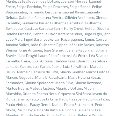
Mahle
,
Estevão Joanides Dottori
,
Everson Moraes
,
Ezquiel
Freire
,
Felipe Portinho
,
Felipe Prazeres
,
Felipe Senna
,
Felipe
Vasconcelos
,
Fernando Cerqueira
,
Gabriel Xavier
,
Gabriela
Geluda
,
Gabrielle Camarana Pereira
,
Giliéder Veríssimo
,
Glenda
Carvalho
,
Guilherme Bauer
,
Guilherme Bernstein
,
Guilherme
Bertissolo
,
Gustavo Cardoso Bonin
,
Harry Crowl
,
Helder Oliveira
,
Helena Piccazio
,
Henrique David Korenchendler
,
Hugo Pilger
,
Igor
Leão Maia
,
Ingrid Barancoski
,
Ivan Paparguerius
,
James Correa
,
Janaína Salles
,
João Guilherme Ripper
,
João Luiz Areias
,
Jonatas
Weima
,
Jorge Antunes
,
José Stanek
,
Josiane Kevorkian
,
Juliana
Bravim
,
Julio Draghi
,
Lauro Césa Pecktor
,
Léa Freire
,
Léa Silva de
Carvalho Freire
,
Luigi Antonio Irlandini
,
Luis Eduardo Castelões
,
Luísa de Castro
,
Luiz Carlos Csekö
,
Luiz Serralheiro
,
Marcelo
Bellini
,
Marcelo Carneiro de Lima
,
Márcio Guelber
,
Marco Feitosa
,
Marcos Nogueira
,
Maria Di Cavalcanti
,
Maria Helena Rosas
Fernandes
,
Marina Spoladore
,
Mário Silva
,
Marisa Rezende
,
Marlos Nobre
,
Mateus Lisboa
,
Maurício Dottori
,
Midori
Maeshiro
,
Orlando Scarpa Neto
,
Orquestra Sinfônica Jovem do
Rio de Janeiro
,
Paulo Costa Lima
,
Paulo Passos
,
Paulo Rios Filho
,
Paulo Vinícius
,
Pauxy Gentil-Nunes
,
Pedro Bittencourt
,
Pedro
Moita
,
Philip Doyle
,
Priscila Rato
,
Raul do Valle
,
Renan Dias
Mendes
,
Ricardo Amado
,
Ricardo Tacuchian
,
Roberto Duarte
,