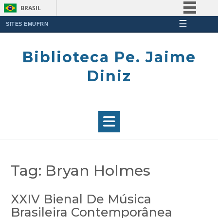
BRASIL
☰
Simplifique!
SITES EMUFRN
Skip
Comunica BR
to
Biblioteca Pe. Jaime
Participe
content
Acesso à informação
Diniz
Legislação
Canais
Tag:
Bryan Holmes
XXIV Bienal De Música
Brasileira Contemporânea