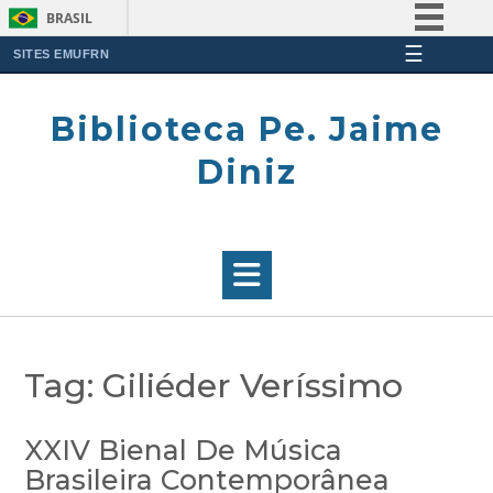
BRASIL
☰
Simplifique!
SITES EMUFRN
Skip
Comunica BR
to
Biblioteca Pe. Jaime
Participe
content
Acesso à informação
Diniz
Legislação
Canais
Tag:
Giliéder Veríssimo
XXIV Bienal De Música
Brasileira Contemporânea