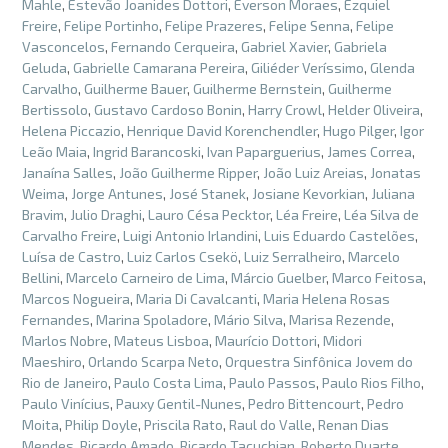
Mahle
,
Estevão Joanides Dottori
,
Everson Moraes
,
Ezquiel
Freire
,
Felipe Portinho
,
Felipe Prazeres
,
Felipe Senna
,
Felipe
Vasconcelos
,
Fernando Cerqueira
,
Gabriel Xavier
,
Gabriela
Geluda
,
Gabrielle Camarana Pereira
,
Giliéder Veríssimo
,
Glenda
Carvalho
,
Guilherme Bauer
,
Guilherme Bernstein
,
Guilherme
Bertissolo
,
Gustavo Cardoso Bonin
,
Harry Crowl
,
Helder Oliveira
,
Helena Piccazio
,
Henrique David Korenchendler
,
Hugo Pilger
,
Igor
Leão Maia
,
Ingrid Barancoski
,
Ivan Paparguerius
,
James Correa
,
Janaína Salles
,
João Guilherme Ripper
,
João Luiz Areias
,
Jonatas
Weima
,
Jorge Antunes
,
José Stanek
,
Josiane Kevorkian
,
Juliana
Bravim
,
Julio Draghi
,
Lauro Césa Pecktor
,
Léa Freire
,
Léa Silva de
Carvalho Freire
,
Luigi Antonio Irlandini
,
Luis Eduardo Castelões
,
Luísa de Castro
,
Luiz Carlos Csekö
,
Luiz Serralheiro
,
Marcelo
Bellini
,
Marcelo Carneiro de Lima
,
Márcio Guelber
,
Marco Feitosa
,
Marcos Nogueira
,
Maria Di Cavalcanti
,
Maria Helena Rosas
Fernandes
,
Marina Spoladore
,
Mário Silva
,
Marisa Rezende
,
Marlos Nobre
,
Mateus Lisboa
,
Maurício Dottori
,
Midori
Maeshiro
,
Orlando Scarpa Neto
,
Orquestra Sinfônica Jovem do
Rio de Janeiro
,
Paulo Costa Lima
,
Paulo Passos
,
Paulo Rios Filho
,
Paulo Vinícius
,
Pauxy Gentil-Nunes
,
Pedro Bittencourt
,
Pedro
Moita
,
Philip Doyle
,
Priscila Rato
,
Raul do Valle
,
Renan Dias
Mendes
,
Ricardo Amado
,
Ricardo Tacuchian
,
Roberto Duarte
,