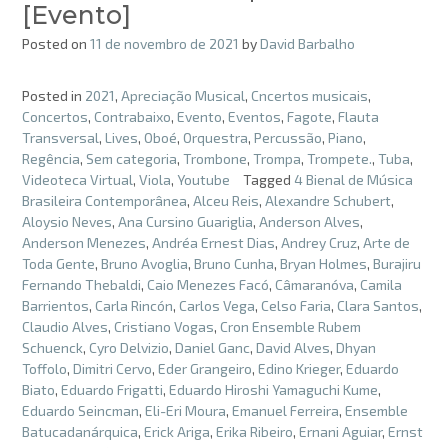
[Evento]
Posted on
11 de novembro de 2021
by
David Barbalho
Posted in
2021
,
Apreciação Musical
,
Cncertos musicais
,
Concertos
,
Contrabaixo
,
Evento
,
Eventos
,
Fagote
,
Flauta
Transversal
,
Lives
,
Oboé
,
Orquestra
,
Percussão
,
Piano
,
Regência
,
Sem categoria
,
Trombone
,
Trompa
,
Trompete.
,
Tuba
,
Videoteca Virtual
,
Viola
,
Youtube
Tagged
4 Bienal de Música
Brasileira Contemporânea
,
Alceu Reis
,
Alexandre Schubert
,
Aloysio Neves
,
Ana Cursino Guariglia
,
Anderson Alves
,
Anderson Menezes
,
Andréa Ernest Dias
,
Andrey Cruz
,
Arte de
Toda Gente
,
Bruno Avoglia
,
Bruno Cunha
,
Bryan Holmes
,
Burajiru
Fernando Thebaldi
,
Caio Menezes Facó
,
Câmaranóva
,
Camila
Barrientos
,
Carla Rincón
,
Carlos Vega
,
Celso Faria
,
Clara Santos
,
Claudio Alves
,
Cristiano Vogas
,
Cron Ensemble Rubem
Schuenck
,
Cyro Delvizio
,
Daniel Ganc
,
David Alves
,
Dhyan
Toffolo
,
Dimitri Cervo
,
Eder Grangeiro
,
Edino Krieger
,
Eduardo
Biato
,
Eduardo Frigatti
,
Eduardo Hiroshi Yamaguchi Kume
,
Eduardo Seincman
,
Eli-Eri Moura
,
Emanuel Ferreira
,
Ensemble
Batucadanárquica
,
Erick Ariga
,
Erika Ribeiro
,
Ernani Aguiar
,
Ernst