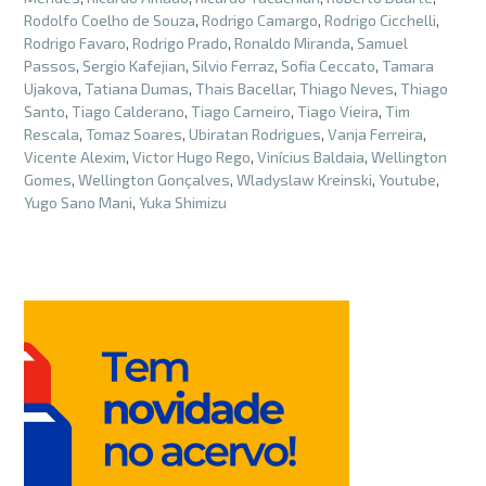
Rodolfo Coelho de Souza
,
Rodrigo Camargo
,
Rodrigo Cicchelli
,
Rodrigo Favaro
,
Rodrigo Prado
,
Ronaldo Miranda
,
Samuel
Passos
,
Sergio Kafejian
,
Silvio Ferraz
,
Sofia Ceccato
,
Tamara
Ujakova
,
Tatiana Dumas
,
Thais Bacellar
,
Thiago Neves
,
Thiago
Santo
,
Tiago Calderano
,
Tiago Carneiro
,
Tiago Vieira
,
Tim
Rescala
,
Tomaz Soares
,
Ubiratan Rodrigues
,
Vanja Ferreira
,
Vicente Alexim
,
Victor Hugo Rego
,
Vinícius Baldaia
,
Wellington
Gomes
,
Wellington Gonçalves
,
Wladyslaw Kreinski
,
Youtube
,
Yugo Sano Mani
,
Yuka Shimizu