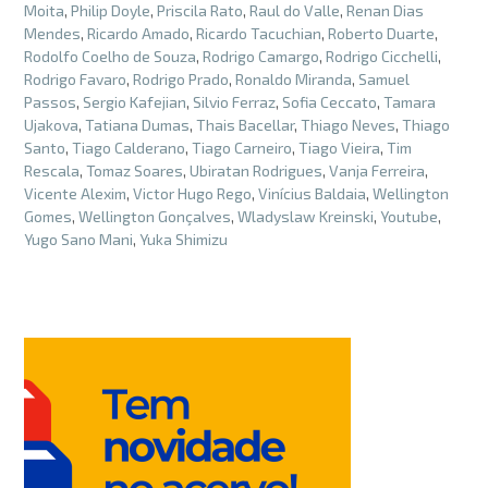
Moita
,
Philip Doyle
,
Priscila Rato
,
Raul do Valle
,
Renan Dias
Mendes
,
Ricardo Amado
,
Ricardo Tacuchian
,
Roberto Duarte
,
Rodolfo Coelho de Souza
,
Rodrigo Camargo
,
Rodrigo Cicchelli
,
Rodrigo Favaro
,
Rodrigo Prado
,
Ronaldo Miranda
,
Samuel
Passos
,
Sergio Kafejian
,
Silvio Ferraz
,
Sofia Ceccato
,
Tamara
Ujakova
,
Tatiana Dumas
,
Thais Bacellar
,
Thiago Neves
,
Thiago
Santo
,
Tiago Calderano
,
Tiago Carneiro
,
Tiago Vieira
,
Tim
Rescala
,
Tomaz Soares
,
Ubiratan Rodrigues
,
Vanja Ferreira
,
Vicente Alexim
,
Victor Hugo Rego
,
Vinícius Baldaia
,
Wellington
Gomes
,
Wellington Gonçalves
,
Wladyslaw Kreinski
,
Youtube
,
Yugo Sano Mani
,
Yuka Shimizu