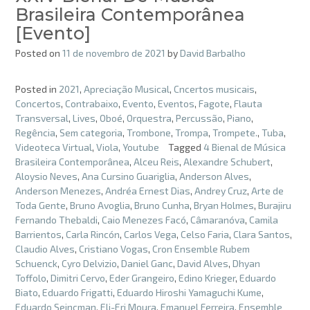
Brasileira Contemporânea
[Evento]
Posted on
11 de novembro de 2021
by
David Barbalho
Posted in
2021
,
Apreciação Musical
,
Cncertos musicais
,
Concertos
,
Contrabaixo
,
Evento
,
Eventos
,
Fagote
,
Flauta
Transversal
,
Lives
,
Oboé
,
Orquestra
,
Percussão
,
Piano
,
Regência
,
Sem categoria
,
Trombone
,
Trompa
,
Trompete.
,
Tuba
,
Videoteca Virtual
,
Viola
,
Youtube
Tagged
4 Bienal de Música
Brasileira Contemporânea
,
Alceu Reis
,
Alexandre Schubert
,
Aloysio Neves
,
Ana Cursino Guariglia
,
Anderson Alves
,
Anderson Menezes
,
Andréa Ernest Dias
,
Andrey Cruz
,
Arte de
Toda Gente
,
Bruno Avoglia
,
Bruno Cunha
,
Bryan Holmes
,
Burajiru
Fernando Thebaldi
,
Caio Menezes Facó
,
Câmaranóva
,
Camila
Barrientos
,
Carla Rincón
,
Carlos Vega
,
Celso Faria
,
Clara Santos
,
Claudio Alves
,
Cristiano Vogas
,
Cron Ensemble Rubem
Schuenck
,
Cyro Delvizio
,
Daniel Ganc
,
David Alves
,
Dhyan
Toffolo
,
Dimitri Cervo
,
Eder Grangeiro
,
Edino Krieger
,
Eduardo
Biato
,
Eduardo Frigatti
,
Eduardo Hiroshi Yamaguchi Kume
,
Eduardo Seincman
,
Eli-Eri Moura
,
Emanuel Ferreira
,
Ensemble