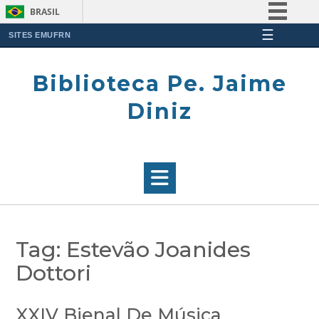
BRASIL
☰
Simplifique!
SITES EMUFRN
Skip
Comunica BR
to
Biblioteca Pe. Jaime
Participe
content
Acesso à informação
Diniz
Legislação
Canais
Tag:
Estevão Joanides
Dottori
XXIV Bienal De Música