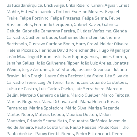
Batucadanárquica
,
Erick Ariga
,
Erika Ribeiro
,
Ernani Aguiar
,
Ernst
Mahle
,
Estevão Joanides Dottori
,
Everson Moraes
,
Ezquiel
Freire
,
Felipe Portinho
,
Felipe Prazeres
,
Felipe Senna
,
Felipe
Vasconcelos
,
Fernando Cerqueira
,
Gabriel Xavier
,
Gabriela
Geluda
,
Gabrielle Camarana Pereira
,
Giliéder Veríssimo
,
Glenda
Carvalho
,
Guilherme Bauer
,
Guilherme Bernstein
,
Guilherme
Bertissolo
,
Gustavo Cardoso Bonin
,
Harry Crowl
,
Helder Oliveira
,
Helena Piccazio
,
Henrique David Korenchendler
,
Hugo Pilger
,
Igor
Leão Maia
,
Ingrid Barancoski
,
Ivan Paparguerius
,
James Correa
,
Janaína Salles
,
João Guilherme Ripper
,
João Luiz Areias
,
Jonatas
Weima
,
Jorge Antunes
,
José Stanek
,
Josiane Kevorkian
,
Juliana
Bravim
,
Julio Draghi
,
Lauro Césa Pecktor
,
Léa Freire
,
Léa Silva de
Carvalho Freire
,
Luigi Antonio Irlandini
,
Luis Eduardo Castelões
,
Luísa de Castro
,
Luiz Carlos Csekö
,
Luiz Serralheiro
,
Marcelo
Bellini
,
Marcelo Carneiro de Lima
,
Márcio Guelber
,
Marco Feitosa
,
Marcos Nogueira
,
Maria Di Cavalcanti
,
Maria Helena Rosas
Fernandes
,
Marina Spoladore
,
Mário Silva
,
Marisa Rezende
,
Marlos Nobre
,
Mateus Lisboa
,
Maurício Dottori
,
Midori
Maeshiro
,
Orlando Scarpa Neto
,
Orquestra Sinfônica Jovem do
Rio de Janeiro
,
Paulo Costa Lima
,
Paulo Passos
,
Paulo Rios Filho
,
Paulo Vinícius
,
Pauxy Gentil-Nunes
,
Pedro Bittencourt
,
Pedro