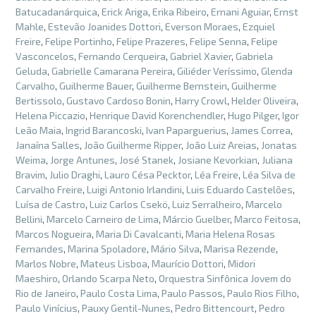
Batucadanárquica
,
Erick Ariga
,
Erika Ribeiro
,
Ernani Aguiar
,
Ernst
Mahle
,
Estevão Joanides Dottori
,
Everson Moraes
,
Ezquiel
Freire
,
Felipe Portinho
,
Felipe Prazeres
,
Felipe Senna
,
Felipe
Vasconcelos
,
Fernando Cerqueira
,
Gabriel Xavier
,
Gabriela
Geluda
,
Gabrielle Camarana Pereira
,
Giliéder Veríssimo
,
Glenda
Carvalho
,
Guilherme Bauer
,
Guilherme Bernstein
,
Guilherme
Bertissolo
,
Gustavo Cardoso Bonin
,
Harry Crowl
,
Helder Oliveira
,
Helena Piccazio
,
Henrique David Korenchendler
,
Hugo Pilger
,
Igor
Leão Maia
,
Ingrid Barancoski
,
Ivan Paparguerius
,
James Correa
,
Janaína Salles
,
João Guilherme Ripper
,
João Luiz Areias
,
Jonatas
Weima
,
Jorge Antunes
,
José Stanek
,
Josiane Kevorkian
,
Juliana
Bravim
,
Julio Draghi
,
Lauro Césa Pecktor
,
Léa Freire
,
Léa Silva de
Carvalho Freire
,
Luigi Antonio Irlandini
,
Luis Eduardo Castelões
,
Luísa de Castro
,
Luiz Carlos Csekö
,
Luiz Serralheiro
,
Marcelo
Bellini
,
Marcelo Carneiro de Lima
,
Márcio Guelber
,
Marco Feitosa
,
Marcos Nogueira
,
Maria Di Cavalcanti
,
Maria Helena Rosas
Fernandes
,
Marina Spoladore
,
Mário Silva
,
Marisa Rezende
,
Marlos Nobre
,
Mateus Lisboa
,
Maurício Dottori
,
Midori
Maeshiro
,
Orlando Scarpa Neto
,
Orquestra Sinfônica Jovem do
Rio de Janeiro
,
Paulo Costa Lima
,
Paulo Passos
,
Paulo Rios Filho
,
Paulo Vinícius
,
Pauxy Gentil-Nunes
,
Pedro Bittencourt
,
Pedro