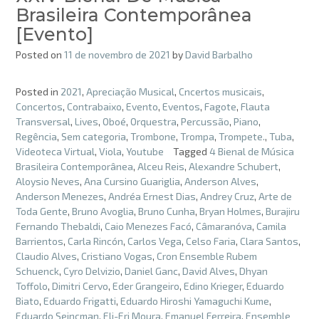
Brasileira Contemporânea
[Evento]
Posted on
11 de novembro de 2021
by
David Barbalho
Posted in
2021
,
Apreciação Musical
,
Cncertos musicais
,
Concertos
,
Contrabaixo
,
Evento
,
Eventos
,
Fagote
,
Flauta
Transversal
,
Lives
,
Oboé
,
Orquestra
,
Percussão
,
Piano
,
Regência
,
Sem categoria
,
Trombone
,
Trompa
,
Trompete.
,
Tuba
,
Videoteca Virtual
,
Viola
,
Youtube
Tagged
4 Bienal de Música
Brasileira Contemporânea
,
Alceu Reis
,
Alexandre Schubert
,
Aloysio Neves
,
Ana Cursino Guariglia
,
Anderson Alves
,
Anderson Menezes
,
Andréa Ernest Dias
,
Andrey Cruz
,
Arte de
Toda Gente
,
Bruno Avoglia
,
Bruno Cunha
,
Bryan Holmes
,
Burajiru
Fernando Thebaldi
,
Caio Menezes Facó
,
Câmaranóva
,
Camila
Barrientos
,
Carla Rincón
,
Carlos Vega
,
Celso Faria
,
Clara Santos
,
Claudio Alves
,
Cristiano Vogas
,
Cron Ensemble Rubem
Schuenck
,
Cyro Delvizio
,
Daniel Ganc
,
David Alves
,
Dhyan
Toffolo
,
Dimitri Cervo
,
Eder Grangeiro
,
Edino Krieger
,
Eduardo
Biato
,
Eduardo Frigatti
,
Eduardo Hiroshi Yamaguchi Kume
,
Eduardo Seincman
,
Eli-Eri Moura
,
Emanuel Ferreira
,
Ensemble