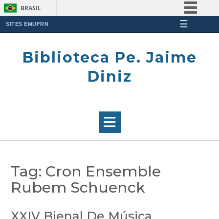
BRASIL
☰
Simplifique!
SITES EMUFRN
Skip
Comunica BR
to
Biblioteca Pe. Jaime
Participe
content
Acesso à informação
Diniz
Legislação
Canais
Tag:
Cron Ensemble
Rubem Schuenck
XXIV Bienal De Música