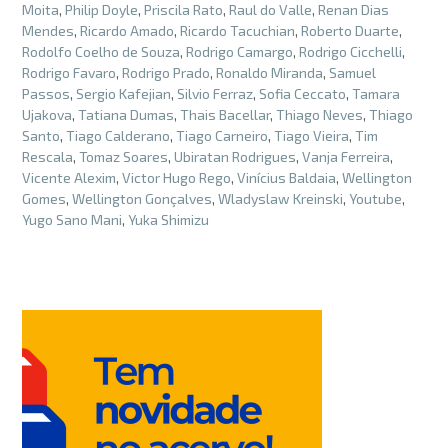
Moita
,
Philip Doyle
,
Priscila Rato
,
Raul do Valle
,
Renan Dias
Mendes
,
Ricardo Amado
,
Ricardo Tacuchian
,
Roberto Duarte
,
Rodolfo Coelho de Souza
,
Rodrigo Camargo
,
Rodrigo Cicchelli
,
Rodrigo Favaro
,
Rodrigo Prado
,
Ronaldo Miranda
,
Samuel
Passos
,
Sergio Kafejian
,
Silvio Ferraz
,
Sofia Ceccato
,
Tamara
Ujakova
,
Tatiana Dumas
,
Thais Bacellar
,
Thiago Neves
,
Thiago
Santo
,
Tiago Calderano
,
Tiago Carneiro
,
Tiago Vieira
,
Tim
Rescala
,
Tomaz Soares
,
Ubiratan Rodrigues
,
Vanja Ferreira
,
Vicente Alexim
,
Victor Hugo Rego
,
Vinícius Baldaia
,
Wellington
Gomes
,
Wellington Gonçalves
,
Wladyslaw Kreinski
,
Youtube
,
Yugo Sano Mani
,
Yuka Shimizu