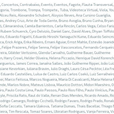
,
Concertos
,
Contrabaixo
,
Evento
,
Eventos
,
Fagote
,
Flauta Transversal
goria
,
Trombone
,
Trompa
,
Trompete.
,
Tuba
,
Videoteca Virtual
,
Viola
,
Yo
Alceu Reis
,
Alexandre Schubert
,
Aloysio Neves
,
Ana Cursino Guariglia
,
ias
,
Andrey Cruz
,
Arte de Toda Gente
,
Bruno Avoglia
,
Bruno Cunha
,
Bryan
ó
,
Câmaranóva
,
Camila Barrientos
,
Carla Rincón
,
Carlos Vega
,
Celso Fari
 Rubem Schuenck
,
Cyro Delvizio
,
Daniel Ganc
,
David Alves
,
Dhyan Toffol
ato
,
Eduardo Frigatti
,
Eduardo Hiroshi Yamaguchi Kume
,
Eduardo Seincm
ica
,
Erick Ariga
,
Erika Ribeiro
,
Ernani Aguiar
,
Ernst Mahle
,
Estevão Joanid
o
,
Felipe Prazeres
,
Felipe Senna
,
Felipe Vasconcelos
,
Fernando Cerqueir
eira
,
Giliéder Veríssimo
,
Glenda Carvalho
,
Guilherme Bauer
,
Guilherme
in
,
Harry Crowl
,
Helder Oliveira
,
Helena Piccazio
,
Henrique David Korench
arguerius
,
James Correa
,
Janaína Salles
,
João Guilherme Ripper
,
João Lui
siane Kevorkian
,
Juliana Bravim
,
Julio Draghi
,
Lauro Césa Pecktor
,
Léa Fr
s Eduardo Castelões
,
Luísa de Castro
,
Luiz Carlos Csekö
,
Luiz Serralheir
er
,
Marco Feitosa
,
Marcos Nogueira
,
Maria Di Cavalcanti
,
Maria Helena
ende
,
Marlos Nobre
,
Mateus Lisboa
,
Maurício Dottori
,
Midori Maeshiro
,
O
iro
,
Paulo Costa Lima
,
Paulo Passos
,
Paulo Rios Filho
,
Paulo Vinícius
,
Pa
oyle
,
Priscila Rato
,
Raul do Valle
,
Renan Dias Mendes
,
Ricardo Amado
,
Ri
Rodrigo Camargo
,
Rodrigo Cicchelli
,
Rodrigo Favaro
,
Rodrigo Prado
,
Ronal
Sofia Ceccato
,
Tamara Ujakova
,
Tatiana Dumas
,
Thais Bacellar
,
Thiago 
ieira
,
Tim Rescala
,
Tomaz Soares
,
Ubiratan Rodrigues
,
Vanja Ferreira
,
Vi