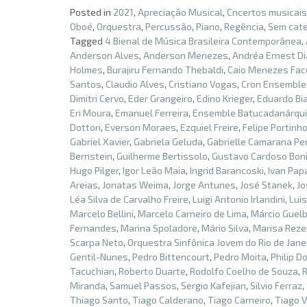
Posted in
2021
,
Apreciação Musical
,
Cncertos musicais
Oboé
,
Orquestra
,
Percussão
,
Piano
,
Regência
,
Sem cate
Tagged
4 Bienal de Música Brasileira Contemporânea
,
Anderson Alves
,
Anderson Menezes
,
Andréa Ernest D
Holmes
,
Burajiru Fernando Thebaldi
,
Caio Menezes Fac
Santos
,
Claudio Alves
,
Cristiano Vogas
,
Cron Ensemble
Dimitri Cervo
,
Eder Grangeiro
,
Edino Krieger
,
Eduardo Bi
Eri Moura
,
Emanuel Ferreira
,
Ensemble Batucadanárqu
Dottori
,
Everson Moraes
,
Ezquiel Freire
,
Felipe Portinh
Gabriel Xavier
,
Gabriela Geluda
,
Gabrielle Camarana Per
Bernstein
,
Guilherme Bertissolo
,
Gustavo Cardoso Bon
Hugo Pilger
,
Igor Leão Maia
,
Ingrid Barancoski
,
Ivan Pap
Areias
,
Jonatas Weima
,
Jorge Antunes
,
José Stanek
,
Jo
Léa Silva de Carvalho Freire
,
Luigi Antonio Irlandini
,
Lui
Marcelo Bellini
,
Marcelo Carneiro de Lima
,
Márcio Guelb
Fernandes
,
Marina Spoladore
,
Mário Silva
,
Marisa Rez
Scarpa Neto
,
Orquestra Sinfônica Jovem do Rio de Jane
Gentil-Nunes
,
Pedro Bittencourt
,
Pedro Moita
,
Philip D
Tacuchian
,
Roberto Duarte
,
Rodolfo Coelho de Souza
,
Miranda
,
Samuel Passos
,
Sergio Kafejian
,
Silvio Ferraz
,
Thiago Santo
,
Tiago Calderano
,
Tiago Carneiro
,
Tiago V