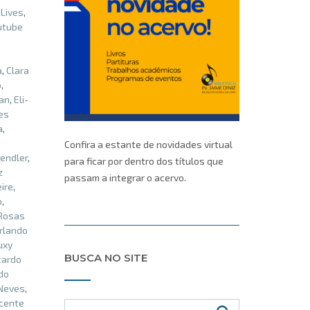
,
Lives
,
utube
a
,
Clara
o
,
an
,
Eli-
es
a
,
Confira a estante de novidades virtual
endler
,
para ficar por dentro dos títulos que
z
passam a integrar o acervo.
eire
,
o
,
 Rosas
rlando
uxy
BUSCA NO SITE
cardo
do
Neves
,
cente