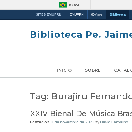
BRASIL
SITES EMUFRN
EMUFRN
60 Anos
Biblioteca
Skip
to
Biblioteca Pe. Jaim
content
INÍCIO
SOBRE
CATÁL
Tag:
Burajiru Fernand
XXIV Bienal De Música Bra
Posted on
11 de novembro de 2021
by
David Barbalho