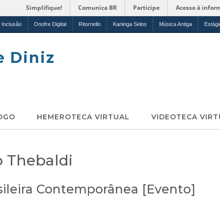
Simplifique!
Comunica BR
Participe
Acesso à infor
Inclusão
Onofre Digital
Ritornello
Kaninga Selos
Música Antiga
Estági
e Diniz
OGO
HEMEROTECA VIRTUAL
VIDEOTECA VIRT
o Thebaldi
sileira Contemporânea [Evento]