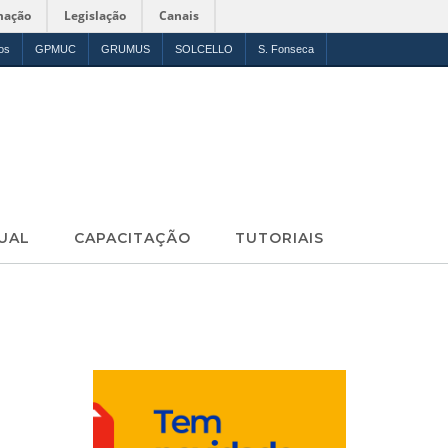
mação
Legislação
Canais
os
GPMUC
GRUMUS
SOLCELLO
S. Fonseca
UAL
CAPACITAÇÃO
TUTORIAIS