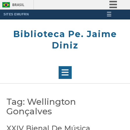
BRASIL
☰
Simplifique!
SITES EMUFRN
Skip
Comunica BR
to
Biblioteca Pe. Jaime
Participe
content
Acesso à informação
Diniz
Legislação
Canais
Tag:
Wellington
Gonçalves
XXIV Bienal De Música