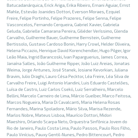
Batucadanárquica
,
Erick Ariga
,
Erika Ribeiro
,
Ernani Aguiar
,
Ernst
Mahle
,
Estevão Joanides Dottori
,
Everson Moraes
,
Ezquiel
Freire
,
Felipe Portinho
,
Felipe Prazeres
,
Felipe Senna
,
Felipe
Vasconcelos
,
Fernando Cerqueira
,
Gabriel Xavier
,
Gabriela
Geluda
,
Gabrielle Camarana Pereira
,
Giliéder Veríssimo
,
Glenda
Carvalho
,
Guilherme Bauer
,
Guilherme Bernstein
,
Guilherme
Bertissolo
,
Gustavo Cardoso Bonin
,
Harry Crowl
,
Helder Oliveira
,
Helena Piccazio
,
Henrique David Korenchendler
,
Hugo Pilger
,
Igor
Leão Maia
,
Ingrid Barancoski
,
Ivan Paparguerius
,
James Correa
,
Janaína Salles
,
João Guilherme Ripper
,
João Luiz Areias
,
Jonatas
Weima
,
Jorge Antunes
,
José Stanek
,
Josiane Kevorkian
,
Juliana
Bravim
,
Julio Draghi
,
Lauro Césa Pecktor
,
Léa Freire
,
Léa Silva de
Carvalho Freire
,
Luigi Antonio Irlandini
,
Luis Eduardo Castelões
,
Luísa de Castro
,
Luiz Carlos Csekö
,
Luiz Serralheiro
,
Marcelo
Bellini
,
Marcelo Carneiro de Lima
,
Márcio Guelber
,
Marco Feitosa
,
Marcos Nogueira
,
Maria Di Cavalcanti
,
Maria Helena Rosas
Fernandes
,
Marina Spoladore
,
Mário Silva
,
Marisa Rezende
,
Marlos Nobre
,
Mateus Lisboa
,
Maurício Dottori
,
Midori
Maeshiro
,
Orlando Scarpa Neto
,
Orquestra Sinfônica Jovem do
Rio de Janeiro
,
Paulo Costa Lima
,
Paulo Passos
,
Paulo Rios Filho
,
Paulo Vinícius
,
Pauxy Gentil-Nunes
,
Pedro Bittencourt
,
Pedro