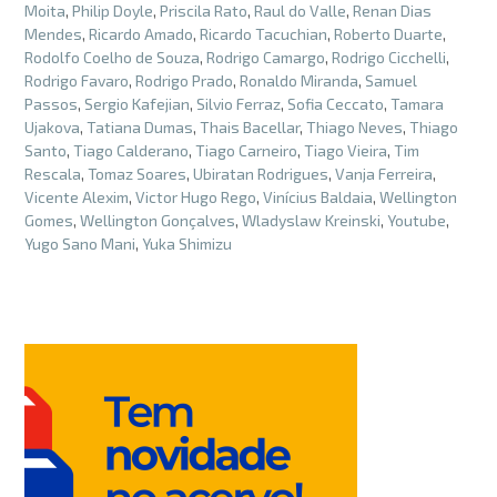
Moita
,
Philip Doyle
,
Priscila Rato
,
Raul do Valle
,
Renan Dias
Mendes
,
Ricardo Amado
,
Ricardo Tacuchian
,
Roberto Duarte
,
Rodolfo Coelho de Souza
,
Rodrigo Camargo
,
Rodrigo Cicchelli
,
Rodrigo Favaro
,
Rodrigo Prado
,
Ronaldo Miranda
,
Samuel
Passos
,
Sergio Kafejian
,
Silvio Ferraz
,
Sofia Ceccato
,
Tamara
Ujakova
,
Tatiana Dumas
,
Thais Bacellar
,
Thiago Neves
,
Thiago
Santo
,
Tiago Calderano
,
Tiago Carneiro
,
Tiago Vieira
,
Tim
Rescala
,
Tomaz Soares
,
Ubiratan Rodrigues
,
Vanja Ferreira
,
Vicente Alexim
,
Victor Hugo Rego
,
Vinícius Baldaia
,
Wellington
Gomes
,
Wellington Gonçalves
,
Wladyslaw Kreinski
,
Youtube
,
Yugo Sano Mani
,
Yuka Shimizu