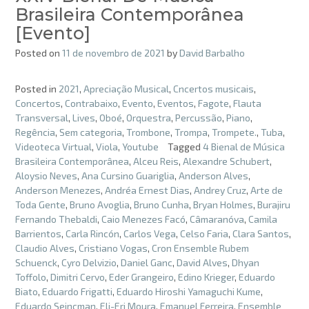
Brasileira Contemporânea
[Evento]
Posted on
11 de novembro de 2021
by
David Barbalho
Posted in
2021
,
Apreciação Musical
,
Cncertos musicais
,
Concertos
,
Contrabaixo
,
Evento
,
Eventos
,
Fagote
,
Flauta
Transversal
,
Lives
,
Oboé
,
Orquestra
,
Percussão
,
Piano
,
Regência
,
Sem categoria
,
Trombone
,
Trompa
,
Trompete.
,
Tuba
,
Videoteca Virtual
,
Viola
,
Youtube
Tagged
4 Bienal de Música
Brasileira Contemporânea
,
Alceu Reis
,
Alexandre Schubert
,
Aloysio Neves
,
Ana Cursino Guariglia
,
Anderson Alves
,
Anderson Menezes
,
Andréa Ernest Dias
,
Andrey Cruz
,
Arte de
Toda Gente
,
Bruno Avoglia
,
Bruno Cunha
,
Bryan Holmes
,
Burajiru
Fernando Thebaldi
,
Caio Menezes Facó
,
Câmaranóva
,
Camila
Barrientos
,
Carla Rincón
,
Carlos Vega
,
Celso Faria
,
Clara Santos
,
Claudio Alves
,
Cristiano Vogas
,
Cron Ensemble Rubem
Schuenck
,
Cyro Delvizio
,
Daniel Ganc
,
David Alves
,
Dhyan
Toffolo
,
Dimitri Cervo
,
Eder Grangeiro
,
Edino Krieger
,
Eduardo
Biato
,
Eduardo Frigatti
,
Eduardo Hiroshi Yamaguchi Kume
,
Eduardo Seincman
,
Eli-Eri Moura
,
Emanuel Ferreira
,
Ensemble