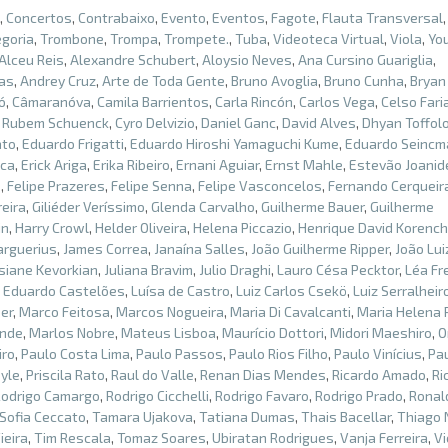
,
Concertos
,
Contrabaixo
,
Evento
,
Eventos
,
Fagote
,
Flauta Transversal
goria
,
Trombone
,
Trompa
,
Trompete.
,
Tuba
,
Videoteca Virtual
,
Viola
,
Yo
Alceu Reis
,
Alexandre Schubert
,
Aloysio Neves
,
Ana Cursino Guariglia
,
ias
,
Andrey Cruz
,
Arte de Toda Gente
,
Bruno Avoglia
,
Bruno Cunha
,
Bryan
ó
,
Câmaranóva
,
Camila Barrientos
,
Carla Rincón
,
Carlos Vega
,
Celso Fari
 Rubem Schuenck
,
Cyro Delvizio
,
Daniel Ganc
,
David Alves
,
Dhyan Toffol
ato
,
Eduardo Frigatti
,
Eduardo Hiroshi Yamaguchi Kume
,
Eduardo Seincm
ica
,
Erick Ariga
,
Erika Ribeiro
,
Ernani Aguiar
,
Ernst Mahle
,
Estevão Joanid
o
,
Felipe Prazeres
,
Felipe Senna
,
Felipe Vasconcelos
,
Fernando Cerqueir
eira
,
Giliéder Veríssimo
,
Glenda Carvalho
,
Guilherme Bauer
,
Guilherme
in
,
Harry Crowl
,
Helder Oliveira
,
Helena Piccazio
,
Henrique David Korench
arguerius
,
James Correa
,
Janaína Salles
,
João Guilherme Ripper
,
João Lui
siane Kevorkian
,
Juliana Bravim
,
Julio Draghi
,
Lauro Césa Pecktor
,
Léa Fr
s Eduardo Castelões
,
Luísa de Castro
,
Luiz Carlos Csekö
,
Luiz Serralheir
er
,
Marco Feitosa
,
Marcos Nogueira
,
Maria Di Cavalcanti
,
Maria Helena
ende
,
Marlos Nobre
,
Mateus Lisboa
,
Maurício Dottori
,
Midori Maeshiro
,
O
iro
,
Paulo Costa Lima
,
Paulo Passos
,
Paulo Rios Filho
,
Paulo Vinícius
,
Pa
oyle
,
Priscila Rato
,
Raul do Valle
,
Renan Dias Mendes
,
Ricardo Amado
,
Ri
Rodrigo Camargo
,
Rodrigo Cicchelli
,
Rodrigo Favaro
,
Rodrigo Prado
,
Ronal
Sofia Ceccato
,
Tamara Ujakova
,
Tatiana Dumas
,
Thais Bacellar
,
Thiago 
ieira
,
Tim Rescala
,
Tomaz Soares
,
Ubiratan Rodrigues
,
Vanja Ferreira
,
Vi