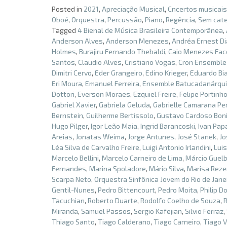
Posted in
2021
,
Apreciação Musical
,
Cncertos musicais
Oboé
,
Orquestra
,
Percussão
,
Piano
,
Regência
,
Sem cate
Tagged
4 Bienal de Música Brasileira Contemporânea
,
Anderson Alves
,
Anderson Menezes
,
Andréa Ernest D
Holmes
,
Burajiru Fernando Thebaldi
,
Caio Menezes Fac
Santos
,
Claudio Alves
,
Cristiano Vogas
,
Cron Ensemble
Dimitri Cervo
,
Eder Grangeiro
,
Edino Krieger
,
Eduardo Bi
Eri Moura
,
Emanuel Ferreira
,
Ensemble Batucadanárqu
Dottori
,
Everson Moraes
,
Ezquiel Freire
,
Felipe Portinh
Gabriel Xavier
,
Gabriela Geluda
,
Gabrielle Camarana Per
Bernstein
,
Guilherme Bertissolo
,
Gustavo Cardoso Bon
Hugo Pilger
,
Igor Leão Maia
,
Ingrid Barancoski
,
Ivan Pap
Areias
,
Jonatas Weima
,
Jorge Antunes
,
José Stanek
,
Jo
Léa Silva de Carvalho Freire
,
Luigi Antonio Irlandini
,
Lui
Marcelo Bellini
,
Marcelo Carneiro de Lima
,
Márcio Guelb
Fernandes
,
Marina Spoladore
,
Mário Silva
,
Marisa Rez
Scarpa Neto
,
Orquestra Sinfônica Jovem do Rio de Jane
Gentil-Nunes
,
Pedro Bittencourt
,
Pedro Moita
,
Philip D
Tacuchian
,
Roberto Duarte
,
Rodolfo Coelho de Souza
,
Miranda
,
Samuel Passos
,
Sergio Kafejian
,
Silvio Ferraz
,
Thiago Santo
,
Tiago Calderano
,
Tiago Carneiro
,
Tiago V