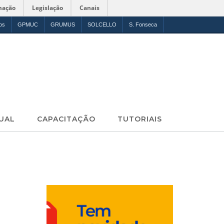
mação
Legislação
Canais
os
GPMUC
GRUMUS
SOLCELLO
S. Fonseca
UAL
CAPACITAÇÃO
TUTORIAIS