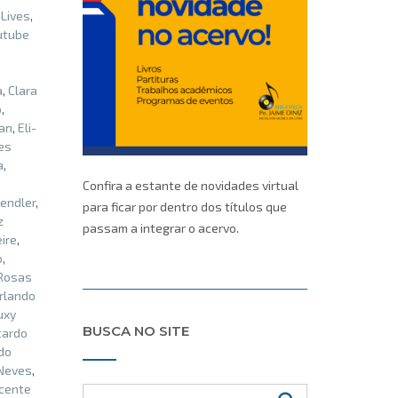
,
Lives
,
utube
a
,
Clara
o
,
an
,
Eli-
es
a
,
Confira a estante de novidades virtual
endler
,
para ficar por dentro dos títulos que
z
passam a integrar o acervo.
eire
,
o
,
 Rosas
rlando
uxy
BUSCA NO SITE
cardo
do
Neves
,
cente