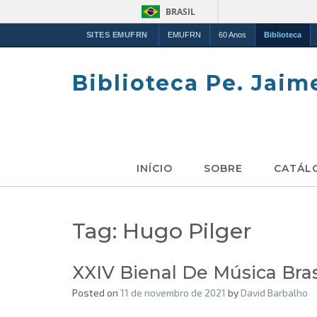
BRASIL
SITES EMUFRN
EMUFRN
60 Anos
Biblioteca
Skip
to
Biblioteca Pe. Jaim
content
INÍCIO
SOBRE
CATÁL
Tag:
Hugo Pilger
XXIV Bienal De Música Bra
Posted on
11 de novembro de 2021
by
David Barbalho