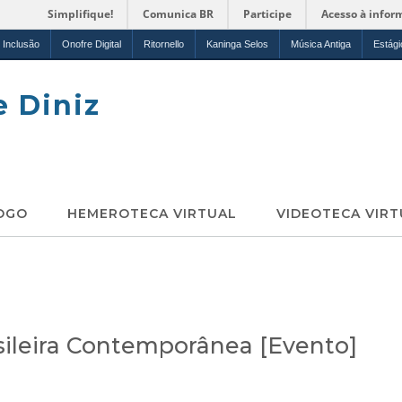
Simplifique!
Comunica BR
Participe
Acesso à infor
Inclusão
Onofre Digital
Ritornello
Kaninga Selos
Música Antiga
Estági
e Diniz
OGO
HEMEROTECA VIRTUAL
VIDEOTECA VIRT
sileira Contemporânea [Evento]